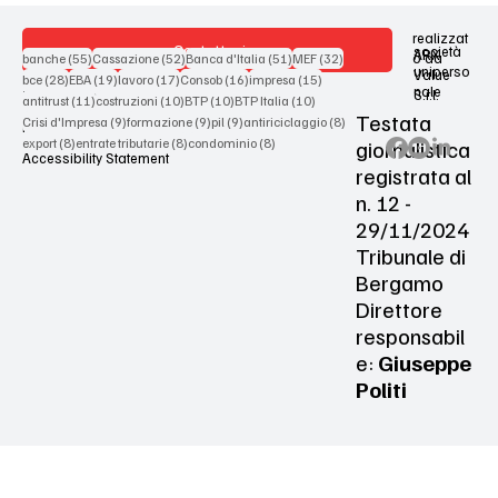
realizzat
Contattaci
società
ARX
55 post
52 post
51 post
32 post
o da
banche
(55)
Cassazione
(52)
Banca d'Italia
(51)
MEF
(32)
uniperso
Value
28 post
19 post
17 post
16 post
15 post
bce
(28)
EBA
(19)
lavoro
(17)
Consob
(16)
impresa
(15)
nale
S.r.l.
Terms & Conditions
11 post
10 post
10 post
10 post
antitrust
(11)
costruzioni
(10)
BTP
(10)
BTP Italia
(10)
Testata
9 post
9 post
9 post
8 post
Crisi d'Impresa
(9)
formazione
(9)
pil
(9)
antiriciclaggio
(8)
Privacy Policy
8 post
8 post
8 post
giornalistica
export
(8)
entrate tributarie
(8)
condominio
(8)
Accessibility Statement
registrata al
n. 12 -
29/11/2024
Tribunale di
Bergamo
Direttore
responsabil
e:
Giuseppe
Politi