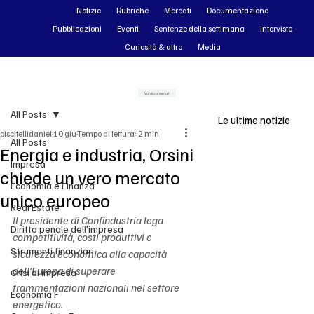
Notizie
Rubriche
Mercati
Documentazione
Pubblicazioni
Eventi
Sentenze della settimana
Interviste
Curiosità & altro
Media
Vai ai contenuti
All Posts
Le ultime notizie
piscitellidaniel
10 giu
Tempo di lettura: 2 min
All Posts
Energia e industria, Orsini
Impresa
chiede un vero mercato
Economia e Finanza
unico europeo
Real Estate
Il presidente di Confindustria lega 
Diritto penale dell'impresa
competitività, costi produttivi e 
Strumenti finanziari
sicurezza economica alla capacità 
dell’Europa di superare 
Crisi di impresa
frammentazioni nazionali nel settore 
Economia F
energetico.