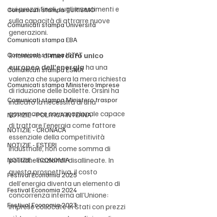
sui prezzi finali, sugli investimenti e 
Comunicati stampa TURISMO
sulla capacità di attrarre nuove 
Comunicati stampa Università
generazioni.
Comunicati stampa EBA
Comunicati stampa ISTAT
Il richiamo al 
mercato unico 
europeo dell’energia
 ha una 
Comunicati stampa ESMA
valenza che supera la mera richiesta 
Comunicati stampa Ministero Imprese
di riduzione delle bollette. Orsini ha 
Comunicati stampa Ministero traspor
indicato la necessità di una 
governance sovranazionale capace 
NOTIZIE - POLITICA INTERNA
di trattare l’energia come fattore 
NOTIZIE - CRONACA
essenziale della competitività 
NOTIZIE - ESTERI
industriale, non come somma di 
politiche nazionali disallineate. In 
NOTIZIE - ECONOMIA
questa prospettiva, il costo 
Festival Economia 2025
dell’energia diventa un elemento di 
Festival Economia 2024
concorrenza interna all’Unione: 
Festival Economia 2023
imprese collocate in Stati con prezzi 