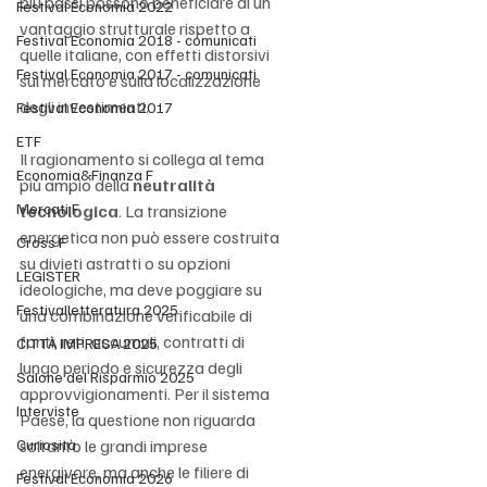
più bassi possono beneficiare di un 
Festival Economia 2022
vantaggio strutturale rispetto a 
Festival Economia 2018 - comunicati
quelle italiane, con effetti distorsivi 
Festival Economia 2017 - comunicati
sul mercato e sulla localizzazione 
degli investimenti.
Festival Economia 2017
ETF
Il ragionamento si collega al tema 
Economia&Finanza F
più ampio della 
neutralità 
Mercati F
tecnologica
. La transizione 
energetica non può essere costruita 
Cross F
su divieti astratti o su opzioni 
LEGISTER
ideologiche, ma deve poggiare su 
Festivalletteratura 2025
una combinazione verificabile di 
fonti, reti, accumuli, contratti di 
CITTÀ IMPRESA 2025
lungo periodo e sicurezza degli 
Salone del Risparmio 2025
approvvigionamenti. Per il sistema 
Interviste
Paese, la questione non riguarda 
Curiosità
soltanto le grandi imprese 
energivore, ma anche le filiere di 
Festival Economia 2026