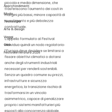
piccola e media dimensione, che 
Approfondimenti
trasferiscono l’aumento dei costi in 
Moda
margini più bassi, minore capacità di 
investimento e più debolezza 
Tecnologia
contrattuale.
Arte & design
Viaggi
L’appello formulato al Festival 
individua quindi un nodo regolatorio: 
Cibo
l’Europa deve decidere se limitarsi a 
Festivaletteratura 2026
fissare obiettivi climatici o dotarsi 
anche degli strumenti industriali 
necessari per renderli sostenibili. 
Senza un quadro comune su prezzi, 
infrastrutture e sicurezza 
energetica, la transizione rischia di 
trasformarsi in un vincolo 
asimmetrico, capace di penalizzare 
proprio i sistemi manifatturieri più 
esposti alla concorrenza globale.