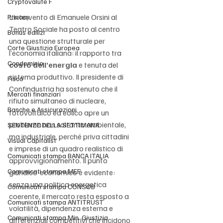
Cryptovalute F
L’intervento di Emanuele Orsini al 
Privacy
Teatro Sociale ha posto al centro 
Bonus edilizi
una questione strutturale per 
Corte Giustizia Europea
l’economia italiana: il rapporto tra 
Condominio
costo dell’energia
 e tenuta del 
sistema produttivo. Il presidente di 
Fisco
Confindustria ha sostenuto che il 
Mercati finanziari
rifiuto simultaneo di nucleare, 
Banche e Assicurazioni
fotovoltaico ed eolico apre un 
problema non soltanto ambientale, 
SENTENZE DELLA SETTIMANA
ma industriale, perché priva cittadini 
Visual Capitalist
e imprese di un quadro realistico di 
Comunicati stampa BANCA ITALIA
approvvigionamento. Il punto 
Comunicati stampa MEF
giuridico-economico è evidente: 
senza una politica energetica 
Comunicati stampa CONSOB
coerente, il mercato resta esposto a 
Comunicati stampa ANTITRUST
volatilità, dipendenza esterna e 
Comunicati stampa Min. Giustizia
differenziali competitivi che incidono 