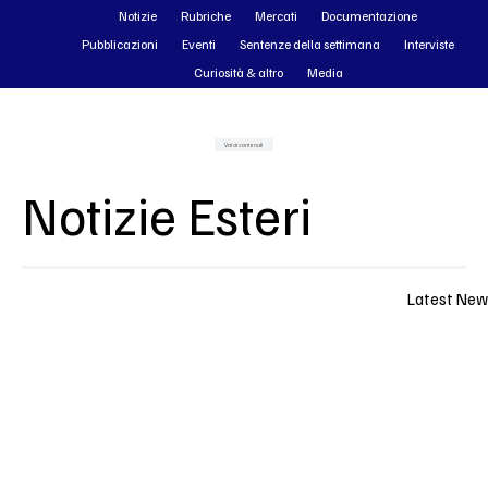
Notizie
Rubriche
Mercati
Documentazione
Pubblicazioni
Eventi
Sentenze della settimana
Interviste
Curiosità & altro
Media
Vai ai contenuti
Notizie Esteri
Latest New