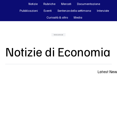
Notizie
Rubriche
Mercati
Documentazione
Pubblicazioni
Eventi
Sentenze della settimana
Interviste
Curiosità & altro
Media
Vai ai contenuti
Notizie di Economia
Latest New