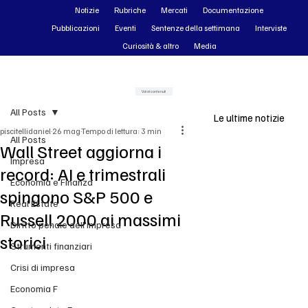
Notizie
Rubriche
Mercati
Documentazione
Pubblicazioni
Eventi
Sentenze della settimana
Interviste
Curiosità & altro
Media
Vai ai contenuti
All Posts
Le ultime notizie
piscitellidaniel
26 mag
Tempo di lettura: 3 min
All Posts
Wall Street aggiorna i
Impresa
record: AI e trimestrali
Economia e Finanza
spingono S&P 500 e
Real Estate
Russell 2000 ai massimi
Diritto penale dell'impresa
storici
Strumenti finanziari
Crisi di impresa
Economia F