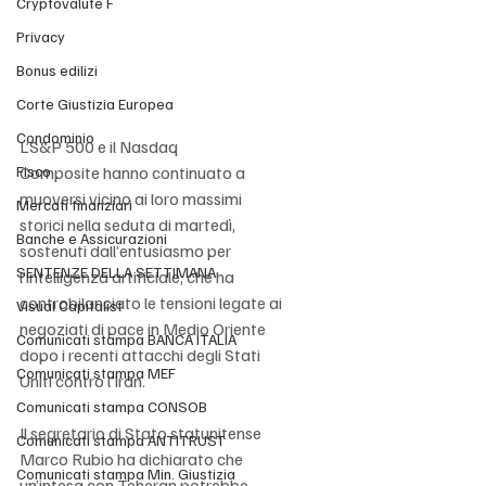
Cryptovalute F
Privacy
Bonus edilizi
Corte Giustizia Europea
Condominio
L’S&P 500 e il Nasdaq 
Fisco
Composite hanno continuato a 
muoversi vicino ai loro massimi 
Mercati finanziari
storici nella seduta di martedì, 
Banche e Assicurazioni
sostenuti dall’entusiasmo per 
SENTENZE DELLA SETTIMANA
l’intelligenza artificiale, che ha 
controbilanciato le tensioni legate ai 
Visual Capitalist
negoziati di pace in Medio Oriente 
Comunicati stampa BANCA ITALIA
dopo i recenti attacchi degli Stati 
Comunicati stampa MEF
Uniti contro l’Iran.
Comunicati stampa CONSOB
Il segretario di Stato statunitense 
Comunicati stampa ANTITRUST
Marco Rubio ha dichiarato che 
Comunicati stampa Min. Giustizia
un’intesa con Teheran potrebbe 