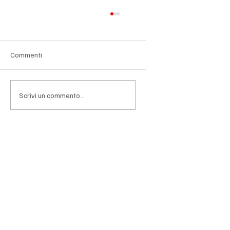
Commenti
Scrivi un commento...
Wall Street chiude in calo dopo la Fed,
pesano i semiconduttori e i dubbi
sull'intelligenza artificiale