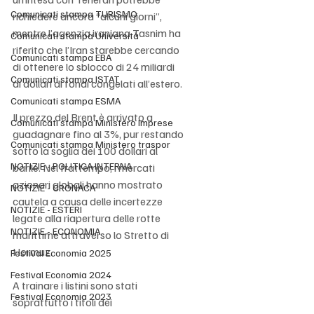
Comunicati stampa TURISMO
richiedere ancora “alcuni giorni”, 
mentre l’agenzia iraniana Tasnim ha 
Comunicati stampa Università
riferito che l’Iran starebbe cercando 
Comunicati stampa EBA
di ottenere lo sblocco di 24 miliardi 
Comunicati stampa ISTAT
di dollari di fondi congelati all’estero.
Comunicati stampa ESMA
Il prezzo del Brent è arrivato a 
Comunicati stampa Ministero Imprese
guadagnare fino al 3%, pur restando 
Comunicati stampa Ministero traspor
sotto la soglia dei 100 dollari al 
NOTIZIE - POLITICA INTERNA
barile. Nel frattempo, i mercati 
azionari globali hanno mostrato 
NOTIZIE - CRONACA
cautela a causa delle incertezze 
NOTIZIE - ESTERI
legate alla riapertura delle rotte 
NOTIZIE - ECONOMIA
marittime attraverso lo Stretto di 
Hormuz.
Festival Economia 2025
Festival Economia 2024
A trainare i listini sono stati 
Festival Economia 2023
soprattutto i titoli dei 