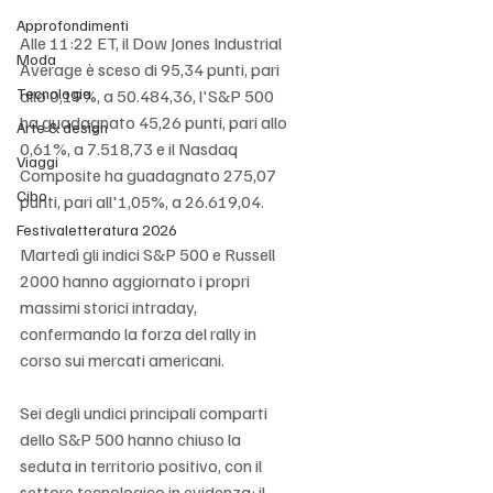
Approfondimenti
Alle 11:22 ET, il Dow Jones Industrial 
Moda
Average è sceso di 95,34 punti, pari 
Tecnologia
allo 0,19%, a 50.484,36, l'S&P 500 
ha guadagnato 45,26 punti, pari allo 
Arte & design
0,61%, a 7.518,73 e il Nasdaq 
Viaggi
Composite ha guadagnato 275,07 
Cibo
punti, pari all'1,05%, a 26.619,04.
Festivaletteratura 2026
Martedì gli indici S&P 500 e Russell 
2000 hanno aggiornato i propri 
massimi storici intraday, 
confermando la forza del rally in 
corso sui mercati americani.
Sei degli undici principali comparti 
dello S&P 500 hanno chiuso la 
seduta in territorio positivo, con il 
settore tecnologico in evidenza: il 