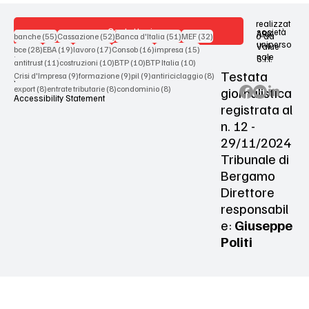
realizzat
Contattaci
società
ARX
55 post
52 post
51 post
32 post
o da
banche
(55)
Cassazione
(52)
Banca d'Italia
(51)
MEF
(32)
uniperso
Value
28 post
19 post
17 post
16 post
15 post
bce
(28)
EBA
(19)
lavoro
(17)
Consob
(16)
impresa
(15)
nale
S.r.l.
Terms & Conditions
11 post
10 post
10 post
10 post
antitrust
(11)
costruzioni
(10)
BTP
(10)
BTP Italia
(10)
Testata
9 post
9 post
9 post
8 post
Crisi d'Impresa
(9)
formazione
(9)
pil
(9)
antiriciclaggio
(8)
Privacy Policy
8 post
8 post
8 post
giornalistica
export
(8)
entrate tributarie
(8)
condominio
(8)
Accessibility Statement
registrata al
n. 12 -
29/11/2024
Tribunale di
Bergamo
Direttore
responsabil
e:
Giuseppe
Politi