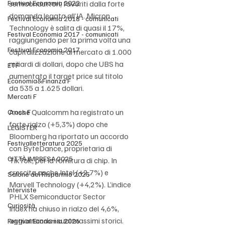
Festival Economia 2022
semiconduttori, favoriti dalla forte 
domanda legata all’IA. Micron 
Festival Economia 2018 - comunicati
Technology è salita di quasi il 17%, 
Festival Economia 2017 - comunicati
raggiungendo per la prima volta una 
Festival Economia 2017
capitalizzazione di mercato di 1.000 
miliardi di dollari, dopo che UBS ha 
ETF
aumentato il target price sul titolo 
Economia&Finanza F
da 535 a 1.625 dollari.
Mercati F
Anche Qualcomm ha registrato un 
Cross F
forte rialzo (+5,3%) dopo che 
LEGISTER
Bloomberg ha riportato un accordo 
Festivalletteratura 2025
con ByteDance, proprietaria di 
CITTÀ IMPRESA 2025
TikTok, per la fornitura di chip. In 
crescita anche Intel (+2,7%) e 
Salone del Risparmio 2025
Marvell Technology (+4,2%). L’indice 
Interviste
PHLX Semiconductor Sector 
Curiosità
Index ha chiuso in rialzo del 4,6%, 
aggiornando i suoi massimi storici.
Festival Economia 2026