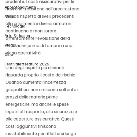
prudente. I costi assicurativi per le 
Approfondimenti
navi che transitano nell’area restano 
elevati rispetto ai livelli precedenti 
Moda
alla crisi, mentre diversi armatori 
Tecnologia
continuano a monitorare 
Arte & design
attentamente l’evoluzione della 
Viaggi
situazione prima di tornare a una 
piena operatività.
Cibo
Festivaletteratura 2026
Uno degli aspetti più rilevanti 
riguarda proprio il costo del rischio. 
Quando aumenta l’incertezza 
geopolitica, non crescono soltanto i 
prezzi delle materie prime 
energetiche, ma anche le spese 
legate al trasporto, alla sicurezza e 
alle coperture assicurative. Questi 
costi aggiuntivi finiscono 
inevitabilmente per riflettersi lungo 