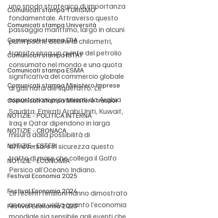
uno snodo strategico di importanza 
Comunicati stampa TURISMO
fondamentale. Attraverso questo 
Comunicati stampa Università
passaggio marittimo, largo in alcuni 
Comunicati stampa EBA
punti poche decine di chilometri, 
transita circa un quinto del petrolio 
Comunicati stampa ISTAT
consumato nel mondo e una quota 
Comunicati stampa ESMA
significativa del commercio globale 
Comunicati stampa Ministero Imprese
di gas naturale liquefatto. Le 
esportazioni provenienti da Arabia 
Comunicati stampa Ministero traspor
Saudita, Emirati Arabi Uniti, Kuwait, 
NOTIZIE - POLITICA INTERNA
Iraq e Qatar dipendono in larga 
NOTIZIE - CRONACA
misura dalla possibilità di 
NOTIZIE - ESTERI
attraversare in sicurezza questo 
tratto di mare che collega il Golfo 
NOTIZIE - ECONOMIA
Persico all’Oceano Indiano.
Festival Economia 2025
Festival Economia 2024
Le recenti tensioni hanno dimostrato 
ancora una volta quanto l’economia 
Festival Economia 2023
mondiale sia sensibile agli eventi che 