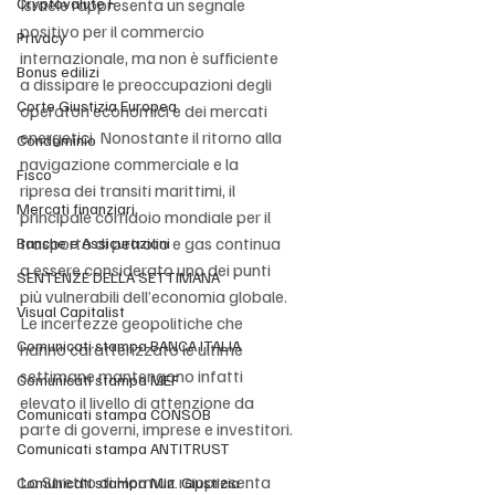
Cryptovalute F
Israele rappresenta un segnale 
positivo per il commercio 
Privacy
internazionale, ma non è sufficiente 
Bonus edilizi
a dissipare le preoccupazioni degli 
Corte Giustizia Europea
operatori economici e dei mercati 
energetici. Nonostante il ritorno alla 
Condominio
navigazione commerciale e la 
Fisco
ripresa dei transiti marittimi, il 
Mercati finanziari
principale corridoio mondiale per il 
trasporto di petrolio e gas continua 
Banche e Assicurazioni
a essere considerato uno dei punti 
SENTENZE DELLA SETTIMANA
più vulnerabili dell’economia globale. 
Visual Capitalist
Le incertezze geopolitiche che 
Comunicati stampa BANCA ITALIA
hanno caratterizzato le ultime 
settimane mantengono infatti 
Comunicati stampa MEF
elevato il livello di attenzione da 
Comunicati stampa CONSOB
parte di governi, imprese e investitori.
Comunicati stampa ANTITRUST
Lo Stretto di Hormuz rappresenta 
Comunicati stampa Min. Giustizia