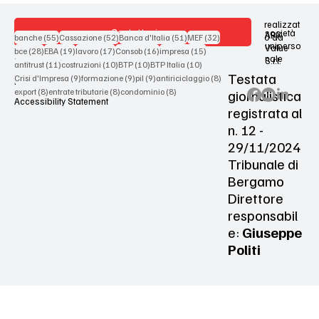
realizzat
Contattaci
società
ARX
55 post
52 post
51 post
32 post
o da
banche
(55)
Cassazione
(52)
Banca d'Italia
(51)
MEF
(32)
uniperso
Value
28 post
19 post
17 post
16 post
15 post
bce
(28)
EBA
(19)
lavoro
(17)
Consob
(16)
impresa
(15)
nale
S.r.l.
Terms & Conditions
11 post
10 post
10 post
10 post
antitrust
(11)
costruzioni
(10)
BTP
(10)
BTP Italia
(10)
Testata
9 post
9 post
9 post
8 post
Crisi d'Impresa
(9)
formazione
(9)
pil
(9)
antiriciclaggio
(8)
Privacy Policy
8 post
8 post
8 post
giornalistica
export
(8)
entrate tributarie
(8)
condominio
(8)
Accessibility Statement
registrata al
n. 12 -
29/11/2024
Tribunale di
Bergamo
Direttore
responsabil
e:
Giuseppe
Politi