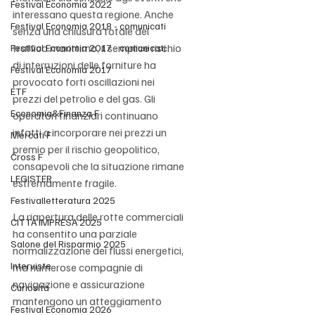
Festival Economia 2022
interessano questa regione. Anche 
Festival Economia 2018 - comunicati
senza una chiusura totale del 
traffico marittimo, il semplice rischio 
Festival Economia 2017 - comunicati
di interruzioni delle forniture ha 
Festival Economia 2017
provocato forti oscillazioni nei 
ETF
prezzi del petrolio e del gas. Gli 
Economia&Finanza F
operatori finanziari continuano 
infatti a incorporare nei prezzi un 
Mercati F
premio per il rischio geopolitico, 
Cross F
consapevoli che la situazione rimane 
LEGISTER
estremamente fragile.
Festivalletteratura 2025
La riapertura delle rotte commerciali 
CITTÀ IMPRESA 2025
ha consentito una parziale 
Salone del Risparmio 2025
normalizzazione dei flussi energetici, 
Interviste
ma numerose compagnie di 
navigazione e assicurazione 
Curiosità
mantengono un atteggiamento 
Festival Economia 2026