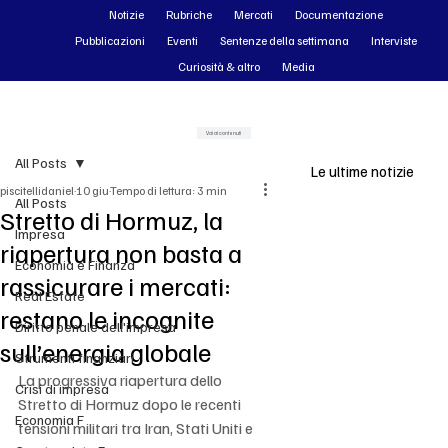
Notizie
Rubriche
Mercati
Documentazione
Pubblicazioni
Eventi
Sentenze della settimana
Interviste
Curiosità & altro
Media
Vai ai contenuti
All Posts
Le ultime notizie
piscitellidaniel
10 giu
Tempo di lettura: 3 min
All Posts
Stretto di Hormuz, la
Impresa
riapertura non basta a
Economia e Finanza
rassicurare i mercati:
Real Estate
restano le incognite
Diritto penale dell'impresa
sull’energia globale
Strumenti finanziari
La progressiva riapertura dello 
Crisi di impresa
Stretto di Hormuz dopo le recenti 
Economia F
tensioni militari tra Iran, Stati Uniti e 