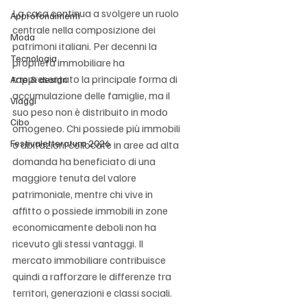
La casa continua a svolgere un ruolo 
Approfondimenti
centrale nella composizione dei 
Moda
patrimoni italiani. Per decenni la 
Tecnologia
proprietà immobiliare ha 
rappresentato la principale forma di 
Arte & design
accumulazione delle famiglie, ma il 
Viaggi
suo peso non è distribuito in modo 
Cibo
omogeneo. Chi possiede più immobili 
Festivaletteratura 2026
o abitazioni collocate in aree ad alta 
domanda ha beneficiato di una 
maggiore tenuta del valore 
patrimoniale, mentre chi vive in 
affitto o possiede immobili in zone 
economicamente deboli non ha 
ricevuto gli stessi vantaggi. Il 
mercato immobiliare contribuisce 
quindi a rafforzare le differenze tra 
territori, generazioni e classi sociali.