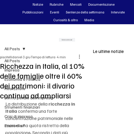
Notizie
Rubriche
Mercati
Documentazione
Pubblicazioni
Eventi
Sentenze della settimana
Interviste
Curiosità & altro
Media
Vai ai contenuti
All Posts
Le ultime notizie
piscitellidaniel
3 giu
Tempo di lettura: 4 min
All Posts
Ricchezza in Italia, al 10%
Impresa
delle famiglie oltre il 60%
Economia e Finanza
dei patrimoni: il divario
Real Estate
continua ad ampliarsi
Diritto penale dell'impresa
La distribuzione della 
ricchezza in 
Strumenti finanziari
Italia
 conferma una forte 
Crisi di impresa
concentrazione patrimoniale nelle 
mani di una quota ristretta della 
Economia F
popolazione. Secondo i dati più 