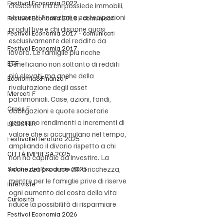
Festival Economia 2022
crescente tra chi possiede immobili, 
strumenti finanziari e partecipazioni 
Festival Economia 2018 - comunicati
produttive e chi dispone quasi 
Festival Economia 2017 - comunicati
esclusivamente del reddito da 
Festival Economia 2017
lavoro. Le famiglie più ricche 
ETF
beneficiano non soltanto di redditi 
più elevati, ma anche della 
Economia&Finanza F
rivalutazione degli asset 
Mercati F
patrimoniali. Case, azioni, fondi, 
Cross F
obbligazioni e quote societarie 
generano rendimenti o incrementi di 
LEGISTER
valore che si accumulano nel tempo, 
Festivalletteratura 2025
ampliando il divario rispetto a chi 
CITTÀ IMPRESA 2025
non ha capitale da investire. La 
ricchezza produce altra ricchezza, 
Salone del Risparmio 2025
mentre per le famiglie prive di riserve 
Interviste
ogni aumento del costo della vita 
Curiosità
riduce la possibilità di risparmiare.
Festival Economia 2026