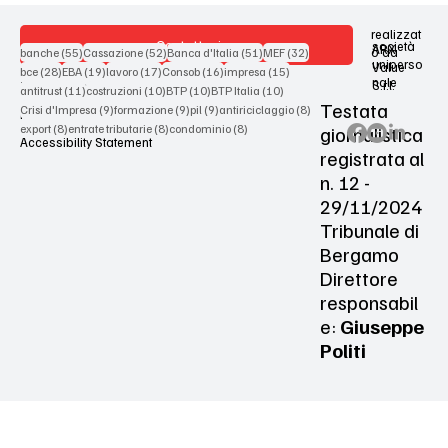
realizzat
Contattaci
società
ARX
55 post
52 post
51 post
32 post
o da
banche
(55)
Cassazione
(52)
Banca d'Italia
(51)
MEF
(32)
uniperso
Value
28 post
19 post
17 post
16 post
15 post
bce
(28)
EBA
(19)
lavoro
(17)
Consob
(16)
impresa
(15)
nale
S.r.l.
Terms & Conditions
11 post
10 post
10 post
10 post
antitrust
(11)
costruzioni
(10)
BTP
(10)
BTP Italia
(10)
Testata
9 post
9 post
9 post
8 post
Crisi d'Impresa
(9)
formazione
(9)
pil
(9)
antiriciclaggio
(8)
Privacy Policy
8 post
8 post
8 post
giornalistica
export
(8)
entrate tributarie
(8)
condominio
(8)
Accessibility Statement
registrata al
n. 12 -
29/11/2024
Tribunale di
Bergamo
Direttore
responsabil
e:
Giuseppe
Politi