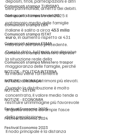
depositi, titoli, partecipazioni e altri 
Comunicati stampa TURISMO
beni patrimoniali, al netto dei debiti. 
Nel quarto trimestre del 2025 il 
Comunicati stampa Università
patrimonio medio delle famiglie 
Comunicati stampa EBA
italiane è salito a circa 
453 mila 
Comunicati stampa ISTAT
euro
, in aumento rispetto ai 431 
Comunicati stampa ESMA
mila euro dell’anno precedente. 
Questo dato, tuttavia, non descrive 
Comunicati stampa Ministero Imprese
la situazione reale della 
Comunicati stampa Ministero traspor
maggioranza delle famiglie, perché 
NOTIZIE - POLITICA INTERNA
la media viene fortemente 
influenzata dai patrimoni più elevati. 
NOTIZIE - CRONACA
Quando la distribuzione è molto 
NOTIZIE - ESTERI
concentrata, il valore medio tende a 
NOTIZIE - ECONOMIA
restituire un’immagine più favorevole 
Festival Economia 2025
di quella vissuta da ampie fasce 
della popolazione.
Festival Economia 2024
Festival Economia 2023
Il nodo principale è la distanza 