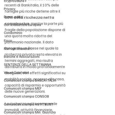
Cryptovalute F
recenti di Bankitalia, il 10% delle 
Privacy
famiglie più ricche detiene oltre il 
Bonus edilizi
60% della ricchezza netta 
complessiva
, mentre la parte più 
Corte Giustizia Europea
fragile della popolazione dispone di 
Condominio
una quota molto ridotta del 
Fisco
patrimonio nazionale. Il dato 
fotografa un Paese nel quale la 
Mercati finanziari
ricchezza privata resta elevata in 
Banche e Assicurazioni
termini aggregati, ma risulta 
SENTENZE DELLA SETTIMANA
distribuita in modo profondamente 
Visual Capitalist
diseguale, con effetti significativi su 
mobilità sociale, accesso alla casa, 
Comunicati stampa BANCA ITALIA
capacità di risparmio e opportunità 
Comunicati stampa MEF
delle nuove generazioni.
Comunicati stampa CONSOB
La ricchezza netta comprende 
Comunicati stampa ANTITRUST
immobili, attività finanziarie, 
Comunicati stampa Min. Giustizia