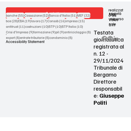
realizzat
Contattaci
società
ARX
55 post
52 post
51 post
32 post
o da
banche
(55)
Cassazione
(52)
Banca d'Italia
(51)
MEF
(32)
uniperso
Value
28 post
19 post
17 post
16 post
15 post
bce
(28)
EBA
(19)
lavoro
(17)
Consob
(16)
impresa
(15)
nale
S.r.l.
Terms & Conditions
11 post
10 post
10 post
10 post
antitrust
(11)
costruzioni
(10)
BTP
(10)
BTP Italia
(10)
Testata
9 post
9 post
9 post
8 post
Crisi d'Impresa
(9)
formazione
(9)
pil
(9)
antiriciclaggio
(8)
Privacy Policy
8 post
8 post
8 post
giornalistica
export
(8)
entrate tributarie
(8)
condominio
(8)
Accessibility Statement
registrata al
n. 12 -
29/11/2024
Tribunale di
Bergamo
Direttore
responsabil
e:
Giuseppe
Politi