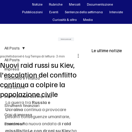
Notizie
Rubriche
Mercati
Documentazione
Pubblicazioni
Eventi
Sentenze della settimana
Interviste
Curiosità & altro
Media
Vai ai contenuti
All Posts
Le ultime notizie
piscitellidaniel
6 lug
Tempo di lettura: 3 min
All Posts
Nuovi raid russi su Kiev,
Impresa
l'escalation del conflitto
Economia e Finanza
continua a colpire la
Real Estate
popolazione civile
Diritto penale dell'impresa
La guerra tra 
Russia e 
Strumenti finanziari
Ucraina
 continua a provocare 
Crisi di impresa
pesanti conseguenze umanitarie, 
mentre una nuova ondata di 
raid 
Economia F
missilistici e con droni su Kiev
 ha 