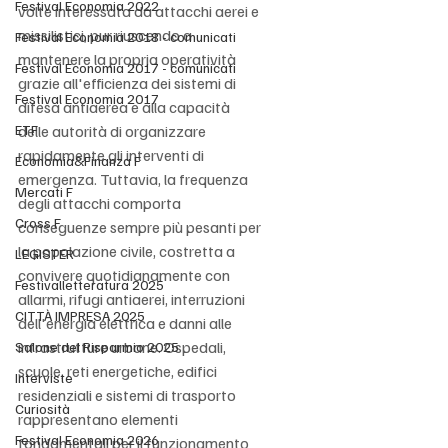
Festival Economia 2022
volte interessata da attacchi aerei e 
missilistici, pur riuscendo a 
Festival Economia 2018 - comunicati
mantenere la propria operatività 
Festival Economia 2017 - comunicati
grazie all'efficienza dei sistemi di 
Festival Economia 2017
difesa antiaerea e alla capacità 
ETF
delle autorità di organizzare 
rapidamente gli interventi di 
Economia&Finanza F
emergenza. Tuttavia, la frequenza 
Mercati F
degli attacchi comporta 
Cross F
conseguenze sempre più pesanti per 
la popolazione civile, costretta a 
LEGISTER
convivere quotidianamente con 
Festivalletteratura 2025
allarmi, rifugi antiaerei, interruzioni 
CITTÀ IMPRESA 2025
dell'energia elettrica e danni alle 
infrastrutture urbane. Ospedali, 
Salone del Risparmio 2025
scuole, reti energetiche, edifici 
Interviste
residenziali e sistemi di trasporto 
Curiosità
rappresentano elementi 
Festival Economia 2026
fondamentali per il funzionamento 