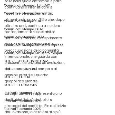
fase nella quale entrambe le parti 
Comunicati stampa TURISMO
continuano a intensificare le 
rispettive operazioni militari, 
Comunicati stampa Università
alimentando un conflitto che, dopo 
Comunicati stampa EBA
oltre tre anni, continua a incidere 
Comunicati stampa ISTAT
profondamente sulla stabilità 
Comunicati stampa ESMA
dell'intera Europa. L'inasprimento 
delle ostilità mantiene alta la 
Comunicati stampa Ministero Imprese
preoccupazione della comunità 
Comunicati stampa Ministero traspor
internazionale, che guarda con 
NOTIZIE - POLITICA INTERNA
crescente attenzione all'evoluzione 
delle operazioni sul campo e ai 
NOTIZIE - CRONACA
possibili effetti sul quadro 
NOTIZIE - ESTERI
geopolitico globale.
NOTIZIE - ECONOMIA
Festival Economia 2025
La capitale 
Kiev
 rappresenta uno 
degli obiettivi più simbolici e 
Festival Economia 2024
strategici del conflitto. Fin dall'inizio 
Festival Economia 2023
dell'invasione, la città è stata più 