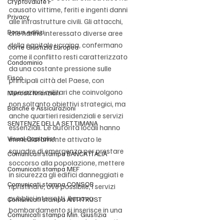
Cryptovalute F
causato vittime, feriti e ingenti danni 
Privacy
alle infrastrutture civili. Gli attacchi, 
Bonus edilizi
che hanno interessato diverse aree 
della capitale ucraina, confermano 
Corte Giustizia Europea
come il conflitto resti caratterizzato 
Condominio
da una costante pressione sulle 
Fisco
principali città del Paese, con 
operazioni militari che coinvolgono 
Mercati finanziari
non soltanto obiettivi strategici, ma 
Banche e Assicurazioni
anche quartieri residenziali e servizi 
SENTENZE DELLA SETTIMANA
essenziali. Le autorità locali hanno 
Visual Capitalist
immediatamente attivato le 
squadre di emergenza per prestare 
Comunicati stampa BANCA ITALIA
soccorso alla popolazione, mettere 
Comunicati stampa MEF
in sicurezza gli edifici danneggiati e 
Comunicati stampa CONSOB
ripristinare, ove possibile, i servizi 
pubblici interrotti. Il nuovo 
Comunicati stampa ANTITRUST
bombardamento si inserisce in una 
Comunicati stampa Min. Giustizia