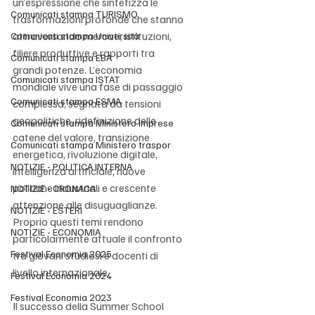
un’espressione che sintetizza le 
Comunicati stampa TURISMO
trasformazioni profonde che stanno 
attraversando mercati, istituzioni, 
Comunicati stampa Università
filiere produttive e rapporti tra 
Comunicati stampa EBA
grandi potenze. L’economia 
Comunicati stampa ISTAT
mondiale vive una fase di passaggio 
Comunicati stampa ESMA
complessa, segnata da tensioni 
geopolitiche, ridefinizione delle 
Comunicati stampa Ministero Imprese
catene del valore, transizione 
Comunicati stampa Ministero traspor
energetica, rivoluzione digitale, 
NOTIZIE - POLITICA INTERNA
intelligenza artificiale, nuove 
politiche industriali e crescente 
NOTIZIE - CRONACA
attenzione alle disuguaglianze. 
NOTIZIE - ESTERI
Proprio questi temi rendono 
NOTIZIE - ECONOMIA
particolarmente attuale il confronto 
Festival Economia 2025
tra giovani studiosi e docenti di 
livello internazionale.
Festival Economia 2024
Festival Economia 2023
Il successo della Summer School 