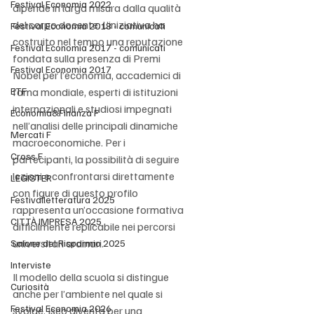
Festival Economia 2022
dipende in larga misura dalla qualità 
del corpo docente. L’iniziativa ha 
Festival Economia 2018 - comunicati
costruito nel tempo una reputazione 
Festival Economia 2017 - comunicati
fondata sulla presenza di Premi 
Festival Economia 2017
Nobel per l’economia, accademici di 
ETF
fama mondiale, esperti di istituzioni 
internazionali e studiosi impegnati 
Economia&Finanza F
nell’analisi delle principali dinamiche 
Mercati F
macroeconomiche. Per i 
Cross F
partecipanti, la possibilità di seguire 
lezioni e confrontarsi direttamente 
LEGISTER
con figure di questo profilo 
Festivalletteratura 2025
rappresenta un’occasione formativa 
CITTÀ IMPRESA 2025
difficilmente replicabile nei percorsi 
universitari ordinari.
Salone del Risparmio 2025
Interviste
Il modello della scuola si distingue 
Curiosità
anche per l’ambiente nel quale si 
Festival Economia 2026
svolge. Iseo diventa per una 