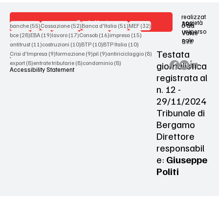
realizzat
Contattaci
società
ARX
55 post
52 post
51 post
32 post
o da
banche
(55)
Cassazione
(52)
Banca d'Italia
(51)
MEF
(32)
uniperso
Value
28 post
19 post
17 post
16 post
15 post
bce
(28)
EBA
(19)
lavoro
(17)
Consob
(16)
impresa
(15)
nale
S.r.l.
Terms & Conditions
11 post
10 post
10 post
10 post
antitrust
(11)
costruzioni
(10)
BTP
(10)
BTP Italia
(10)
Testata
9 post
9 post
9 post
8 post
Crisi d'Impresa
(9)
formazione
(9)
pil
(9)
antiriciclaggio
(8)
Privacy Policy
8 post
8 post
8 post
giornalistica
export
(8)
entrate tributarie
(8)
condominio
(8)
Accessibility Statement
registrata al
n. 12 -
29/11/2024
Tribunale di
Bergamo
Direttore
responsabil
e:
Giuseppe
Politi