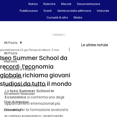
Notizie
Rubriche
Mercati
Documentazione
Pubblicazioni
Eventi
Sentenze della settimana
Interviste
Curiosità & altro
Media
Vai ai contenuti
All Posts
Le ultime notizie
piscitellidaniel
15 giu
Tempo di lettura: 3 min
All Posts
Iseo Summer School da
Impresa
record: l’economia
Economia e Finanza
globale richiama giovani
Real Estate
studiosi da tutto il mondo
Diritto penale dell'impresa
La 
Iseo Summer School in 
Strumenti finanziari
Economics
 si conferma uno degli 
Crisi di impresa
appuntamenti internazionali più 
rilevanti per la formazione avanzata 
Economia F
in campo economico, registrando 