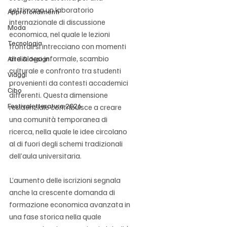
settimana un laboratorio 
Approfondimenti
internazionale di discussione 
Moda
economica, nel quale le lezioni 
Tecnologia
frontali si intrecciano con momenti 
di dialogo informale, scambio 
Arte & design
culturale e confronto tra studenti 
Viaggi
provenienti da contesti accademici 
Cibo
differenti. Questa dimensione 
Festivaletteratura 2026
residenziale contribuisce a creare 
una comunità temporanea di 
ricerca, nella quale le idee circolano 
al di fuori degli schemi tradizionali 
dell’aula universitaria.
L’aumento delle iscrizioni segnala 
anche la crescente domanda di 
formazione economica avanzata in 
una fase storica nella quale 