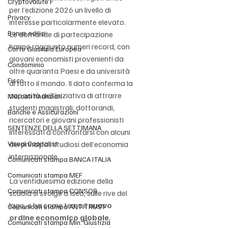
Cryptovalute F
per l’edizione 2026 un livello di 
Privacy
interesse particolarmente elevato. 
Bonus edilizi
Le domande di partecipazione 
hanno raggiunto numeri record, con 
Corte Giustizia Europea
giovani economisti provenienti da 
Condominio
oltre quaranta Paesi e da università 
Fisco
di tutto il mondo. Il dato conferma la 
capacità dell’iniziativa di attrarre 
Mercati finanziari
studenti magistrali, dottorandi, 
Banche e Assicurazioni
ricercatori e giovani professionisti 
SENTENZE DELLA SETTIMANA
interessati a confrontarsi con alcuni 
Visual Capitalist
dei principali studiosi dell’economia 
internazionale.
Comunicati stampa BANCA ITALIA
Comunicati stampa MEF
La ventiduesima edizione della 
Comunicati stampa CONSOB
scuola si svolge a Iseo, sulle rive del 
lago, e ha come tema il 
nuovo 
Comunicati stampa ANTITRUST
ordine economico globale
, 
Comunicati stampa Min. Giustizia