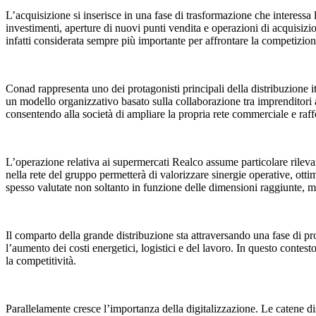
L’acquisizione si inserisce in una fase di trasformazione che interessa l
investimenti, aperture di nuovi punti vendita e operazioni di acquisizi
infatti considerata sempre più importante per affrontare la competizione
Conad rappresenta uno dei protagonisti principali della distribuzione i
un modello organizzativo basato sulla collaborazione tra imprenditori ass
consentendo alla società di ampliare la propria rete commerciale e raff
L’operazione relativa ai supermercati Realco assume particolare rileva
nella rete del gruppo permetterà di valorizzare sinergie operative, otti
spesso valutate non soltanto in funzione delle dimensioni raggiunte, ma 
Il comparto della grande distribuzione sta attraversando una fase di 
l’aumento dei costi energetici, logistici e del lavoro. In questo conte
la competitività.
Parallelamente cresce l’importanza della digitalizzazione. Le catene d