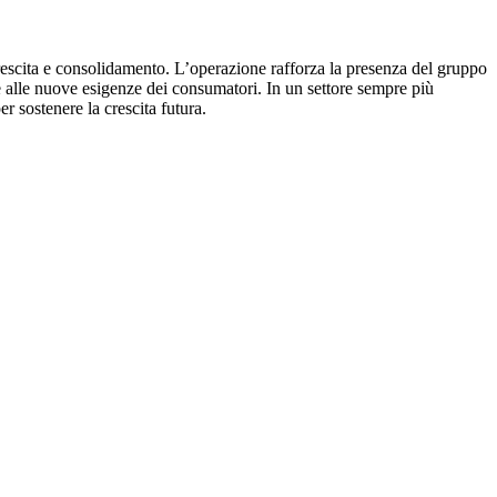
Γ
Γ
rescita e consolidamento. L’operazione rafforza la presenza del gruppo
e alle nuove esigenze dei consumatori. In un settore sempre più
r sostenere la crescita futura.