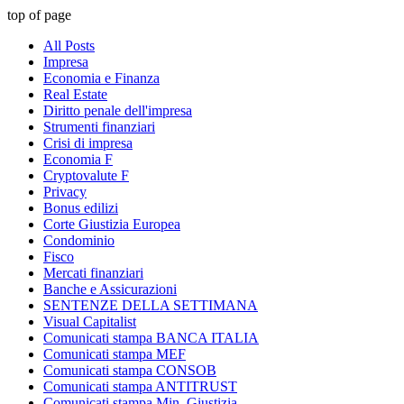
top of page
All Posts
Impresa
Economia e Finanza
Real Estate
Diritto penale dell'impresa
Strumenti finanziari
Crisi di impresa
Economia F
Cryptovalute F
Privacy
Bonus edilizi
Corte Giustizia Europea
Condominio
Fisco
Mercati finanziari
Banche e Assicurazioni
SENTENZE DELLA SETTIMANA
Visual Capitalist
Comunicati stampa BANCA ITALIA
Comunicati stampa MEF
Comunicati stampa CONSOB
Comunicati stampa ANTITRUST
Comunicati stampa Min. Giustizia