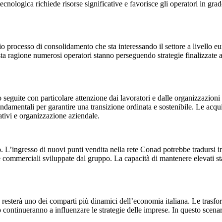
tecnologica richiede risorse significative e favorisce gli operatori in gra
 processo di consolidamento che sta interessando il settore a livello eu
 ragione numerosi operatori stanno perseguendo strategie finalizzate a ra
seguite con particolare attenzione dai lavoratori e dalle organizzazioni s
 fondamentali per garantire una transizione ordinata e sostenibile. Le ac
tivi e organizzazione aziendale.
 L’ingresso di nuovi punti vendita nella rete Conad potrebbe tradursi i
ive commerciali sviluppate dal gruppo. La capacità di mantenere elevati st
e resterà uno dei comparti più dinamici dell’economia italiana. Le trasf
 continueranno a influenzare le strategie delle imprese. In questo scena