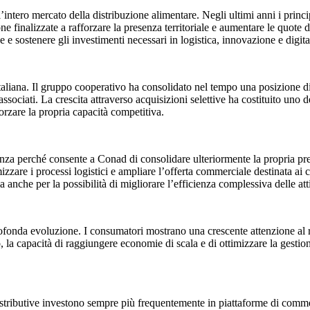
’intero mercato della distribuzione alimentare. Negli ultimi anni i princi
one finalizzate a rafforzare la presenza territoriale e aumentare le quot
 e sostenere gli investimenti necessari in logistica, innovazione e digit
taliana. Il gruppo cooperativo ha consolidato nel tempo una posizione di 
ociati. La crescita attraverso acquisizioni selettive ha costituito uno deg
orzare la propria capacità competitiva.
nza perché consente a Conad di consolidare ulteriormente la propria pres
mizzare i processi logistici e ampliare l’offerta commerciale destinata a
anche per la possibilità di migliorare l’efficienza complessiva delle atti
profonda evoluzione. I consumatori mostrano una crescente attenzione al
sto, la capacità di raggiungere economie di scala e di ottimizzare la gest
istributive investono sempre più frequentemente in piattaforme di commer