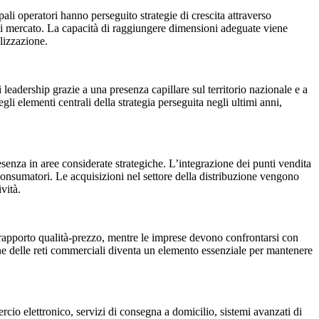
pali operatori hanno perseguito strategie di crescita attraverso
e di mercato. La capacità di raggiungere dimensioni adeguate viene
alizzazione.
leadership grazie a una presenza capillare sul territorio nazionale e a
li elementi centrali della strategia perseguita negli ultimi anni,
enza in aree considerate strategiche. L’integrazione dei punti vendita
i consumatori. Le acquisizioni nel settore della distribuzione vengono
vità.
 rapporto qualità-prezzo, mentre le imprese devono confrontarsi con
ione delle reti commerciali diventa un elemento essenziale per mantenere
cio elettronico, servizi di consegna a domicilio, sistemi avanzati di