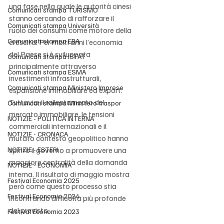
una fase nella quale le autorità cinesi 
Comunicati stampa TURISMO
stanno cercando di rafforzare il 
Comunicati stampa Università
ruolo dei consumi come motore della 
Comunicati stampa EBA
crescita. Per molti anni l’economia 
del Paese si è sviluppata 
Comunicati stampa ISTAT
principalmente attraverso 
Comunicati stampa ESMA
investimenti infrastrutturali, 
Comunicati stampa Ministero Imprese
espansione immobiliare ed export. 
Tuttavia, il rallentamento del 
Comunicati stampa Ministero traspor
mercato immobiliare, le tensioni 
NOTIZIE - POLITICA INTERNA
commerciali internazionali e il 
NOTIZIE - CRONACA
mutato contesto geopolitico hanno 
NOTIZIE - ESTERI
spinto il governo a promuovere una 
maggiore centralità della domanda 
NOTIZIE - ECONOMIA
interna. Il risultato di maggio mostra 
Festival Economia 2025
però come questo processo stia 
Festival Economia 2024
incontrando difficoltà più profonde 
del previsto.
Festival Economia 2023