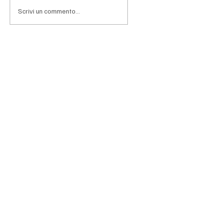
profonda riforma della Banca centrale della
Scrivi un commento...
Repubblica Argentina (