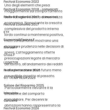
Festival Economia 2022
Uno degli elementi che pesa 
Festival Economia 2018 - comunicati
maggiormente sul comportamento 
delle famiglie è il clima di incertezza 
Festival Economia 2017 - comunicati
economica. Nonostante la crescita 
Festival Economia 2017
complessiva del prodotto interno 
ETF
lordo continui a mantenersi positiva, 
Economia&Finanza F
molti consumatori mostrano una 
maggiore prudenza nelle decisioni di 
Mercati F
spesa. L’atteggiamento riflette 
Cross F
preoccupazioni legate al mercato 
LEGISTER
del lavoro, all’andamento dei redditi 
e alla percezione di un futuro meno 
Festivalletteratura 2025
prevedibile rispetto al passato.
CITTÀ IMPRESA 2025
Salone del Risparmio 2025
Particolarmente rilevante è la 
Interviste
situazione del comparto 
immobiliare. Per decenni le 
Curiosità
abitazioni hanno rappresentato la 
Festival Economia 2026