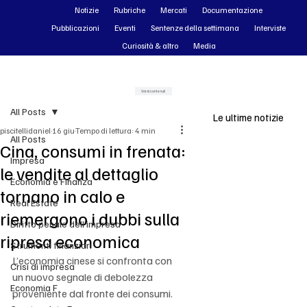
Notizie
Rubriche
Mercati
Documentazione
Pubblicazioni
Eventi
Sentenze della settimana
Interviste
Curiosità & altro
Media
Vai ai contenuti
All Posts
Le ultime notizie
piscitellidaniel
16 giu
Tempo di lettura: 4 min
All Posts
Cina, consumi in frenata:
Impresa
le vendite al dettaglio
Economia e Finanza
tornano in calo e
Real Estate
riemergono i dubbi sulla
Diritto penale dell'impresa
ripresa economica
Strumenti finanziari
L’economia cinese si confronta con 
Crisi di impresa
un nuovo segnale di debolezza 
Economia F
proveniente dal fronte dei consumi. 