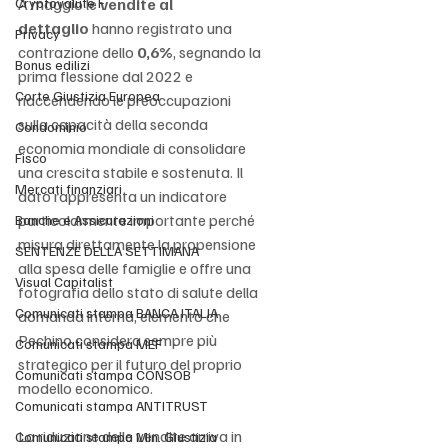
Cryptovalute F
A maggio le 
vendite al 
dettaglio
 hanno registrato una 
Privacy
contrazione dello 
0,6%
, segnando la 
Bonus edilizi
prima flessione dal 2022 e 
Corte Giustizia Europea
riaccendendo le preoccupazioni 
sulla capacità della seconda 
Condominio
economia mondiale di consolidare 
Fisco
una crescita stabile e sostenuta. Il 
Mercati finanziari
dato rappresenta un indicatore 
particolarmente importante perché 
Banche e Assicurazioni
misura direttamente la propensione 
SENTENZE DELLA SETTIMANA
alla spesa delle famiglie e offre una 
Visual Capitalist
fotografia dello stato di salute della 
Comunicati stampa BANCA ITALIA
domanda interna, elemento che 
Pechino considera sempre più 
Comunicati stampa MEF
strategico per il futuro del proprio 
Comunicati stampa CONSOB
modello economico.
Comunicati stampa ANTITRUST
La riduzione delle vendite arriva in 
Comunicati stampa Min. Giustizia