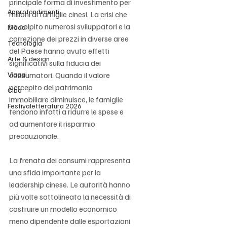
principale forma di investimento per 
Approfondimenti
milioni di famiglie cinesi. La crisi che 
ha colpito numerosi sviluppatori e la 
Moda
correzione dei prezzi in diverse aree 
Tecnologia
del Paese hanno avuto effetti 
Arte & design
significativi sulla fiducia dei 
Viaggi
consumatori. Quando il valore 
percepito del patrimonio 
Cibo
immobiliare diminuisce, le famiglie 
Festivaletteratura 2026
tendono infatti a ridurre le spese e 
ad aumentare il risparmio 
precauzionale.
La frenata dei consumi rappresenta 
una sfida importante per la 
leadership cinese. Le autorità hanno 
più volte sottolineato la necessità di 
costruire un modello economico 
meno dipendente dalle esportazioni 