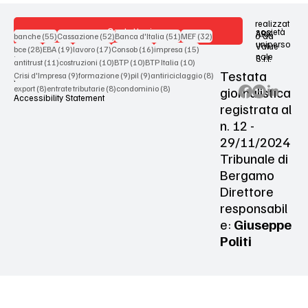
realizzat
Contattaci
società
ARX
55 post
52 post
51 post
32 post
o da
banche
(55)
Cassazione
(52)
Banca d'Italia
(51)
MEF
(32)
uniperso
Value
28 post
19 post
17 post
16 post
15 post
bce
(28)
EBA
(19)
lavoro
(17)
Consob
(16)
impresa
(15)
nale
S.r.l.
Terms & Conditions
11 post
10 post
10 post
10 post
antitrust
(11)
costruzioni
(10)
BTP
(10)
BTP Italia
(10)
Testata
9 post
9 post
9 post
8 post
Crisi d'Impresa
(9)
formazione
(9)
pil
(9)
antiriciclaggio
(8)
Privacy Policy
8 post
8 post
8 post
giornalistica
export
(8)
entrate tributarie
(8)
condominio
(8)
Accessibility Statement
registrata al
n. 12 -
29/11/2024
Tribunale di
Bergamo
Direttore
responsabil
e:
Giuseppe
Politi