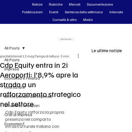
Notizie
Rubriche
Mercati
Documentazione
Pubblicazioni
Eventi
Sentenze della settimana
Interviste
Curiosità & altro
Media
Vai ai contenuti
All Posts
Le ultime notizie
piscitellidaniel
13 mag
Tempo di lettura: 3 min
All Posts
Cdp Equity entra in 2i
Impresa
41 minuti fa
Aeroporti: l'8,9% apre la
SENTENZE DELLA SETTIMANA
Economia e Finanza
strada a un
0
Real Estate
rafforzamento strategico
7
Diritto penale dell'impresa
nel settore
a
Strumenti finanziari
g
Cdp Equity rafforza la propria 
I
Crisi di impresa
o
presenza nel comparto 
n
Economia F
infrastrutturale italiano con 
s
t