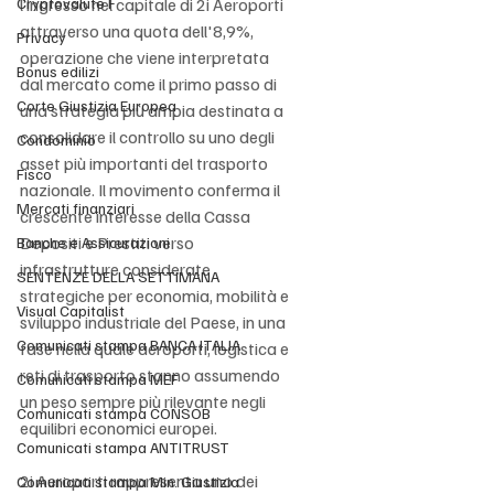
Cryptovalute F
l’ingresso nel capitale di 2i Aeroporti 
t
e
attraverso una quota dell'8,9%, 
m
Privacy
o
operazione che viene interpretata 
a
2
Bonus edilizi
dal mercato come il primo passo di 
d
0
Corte Giustizia Europea
una strategia più ampia destinata a 
i
2
consolidare il controllo su uno degli 
Condominio
p
asset più importanti del trasporto 
6
e
Fisco
41 minuti fa
nazionale. Il movimento conferma il 
r
Mercati finanziari
Impresa
crescente interesse della Cassa 
m
Depositi e Prestiti verso 
Banche e Assicurazioni
P
e
infrastrutture considerate 
s
SENTENZE DELLA SETTIMANA
o
strategiche per economia, mobilità e 
s
l
Visual Capitalist
sviluppo industriale del Paese, in una 
o
i
Comunicati stampa BANCA ITALIA
fase nella quale aeroporti, logistica e 
L
d
z
reti di trasporto stanno assumendo 
’
Comunicati stampa MEF
i
un peso sempre più rilevante negli 
z
o
s
Comunicati stampa CONSOB
equilibri economici europei.
e
r
o
Comunicati stampa ANTITRUST
d
g
D
2i Aeroporti rappresenta uno dei 
Comunicati stampa Min. Giustizia
i
g