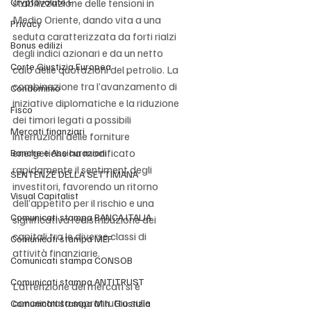
Cryptovalute F
stabilizzazione delle tensioni in 
Medio Oriente, dando vita a una 
Privacy
seduta caratterizzata da forti rialzi 
Bonus edilizi
degli indici azionari e da un netto 
Corte Giustizia Europea
calo delle quotazioni del petrolio. La 
combinazione tra l’avanzamento di 
Condominio
iniziative diplomatiche e la riduzione 
Fisco
dei timori legati a possibili 
Mercati finanziari
interruzioni delle forniture 
energetiche ha modificato 
Banche e Assicurazioni
rapidamente il sentiment degli 
SENTENZE DELLA SETTIMANA
investitori, favorendo un ritorno 
Visual Capitalist
dell’appetito per il rischio e una 
Comunicati stampa BANCA ITALIA
significativa redistribuzione dei 
capitali tra le diverse classi di 
Comunicati stampa MEF
attività finanziarie.
Comunicati stampa CONSOB
Comunicati stampa ANTITRUST
L’attenzione dei mercati si è 
concentrata soprattutto sulle 
Comunicati stampa Min. Giustizia