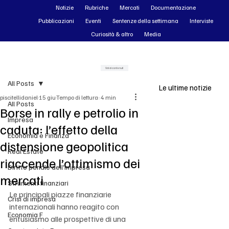
Notizie
Rubriche
Mercati
Documentazione
Pubblicazioni
Eventi
Sentenze della settimana
Interviste
Curiosità & altro
Media
Vai ai contenuti
All Posts
Le ultime notizie
piscitellidaniel
15 giu
Tempo di lettura: 4 min
All Posts
Borse in rally e petrolio in
Impresa
caduta: l’effetto della
Economia e Finanza
distensione geopolitica
Real Estate
riaccende l’ottimismo dei
Diritto penale dell'impresa
mercati
Strumenti finanziari
Le principali piazze finanziarie 
Crisi di impresa
internazionali hanno reagito con 
Economia F
entusiasmo alle prospettive di una 