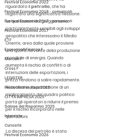
Festival Economia 2022
riguardato il 
petrolio
, che ha 
Festival Economia 2018 - comunicati
registrato una significativa flessione. 
Le quotazioni del greggio sono 
Festival Economia 2017 - comunicati
particolarmente sensibili agli sviluppi 
Festival Economia 2017
geopolitici che interessano il Medio 
ETF
Oriente, area dalla quale proviene 
Economia&Finanza F
una quota rilevante della produzione 
mondiale di energia. Quando 
Mercati F
aumenta il rischio di conflitti o di 
Cross F
interruzioni delle esportazioni, i 
LEGISTER
prezzi tendono a salire rapidamente. 
Al contrario, la percezione di un 
Festivalletteratura 2025
miglioramento del quadro politico 
CITTÀ IMPRESA 2025
porta gli operatori a ridurre il premio 
Salone del Risparmio 2025
per il rischio incorporato nelle 
Interviste
quotazioni.
Curiosità
La discesa del petrolio è stata 
Festival Economia 2026