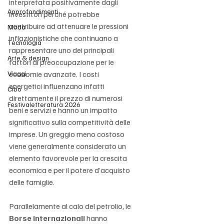
interpretata positivamente dagli 
Approfondimenti
investitori perché potrebbe 
contribuire ad attenuare le pressioni 
Moda
inflazionistiche che continuano a 
Tecnologia
rappresentare uno dei principali 
Arte & design
fattori di preoccupazione per le 
Viaggi
economie avanzate. I costi 
energetici influenzano infatti 
Cibo
direttamente il prezzo di numerosi 
Festivaletteratura 2026
beni e servizi e hanno un impatto 
significativo sulla competitività delle 
imprese. Un greggio meno costoso 
viene generalmente considerato un 
elemento favorevole per la crescita 
economica e per il potere d’acquisto 
delle famiglie.
Parallelamente al calo del petrolio, le 
Borse internazionali
 hanno 