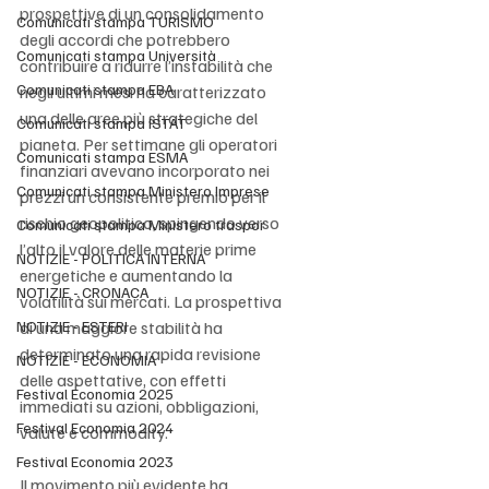
prospettive di un consolidamento 
Comunicati stampa TURISMO
degli accordi che potrebbero 
Comunicati stampa Università
contribuire a ridurre l’instabilità che 
Comunicati stampa EBA
negli ultimi mesi ha caratterizzato 
una delle aree più strategiche del 
Comunicati stampa ISTAT
pianeta. Per settimane gli operatori 
Comunicati stampa ESMA
finanziari avevano incorporato nei 
Comunicati stampa Ministero Imprese
prezzi un consistente premio per il 
rischio geopolitico, spingendo verso 
Comunicati stampa Ministero traspor
l’alto il valore delle materie prime 
NOTIZIE - POLITICA INTERNA
energetiche e aumentando la 
NOTIZIE - CRONACA
volatilità sui mercati. La prospettiva 
NOTIZIE - ESTERI
di una maggiore stabilità ha 
determinato una rapida revisione 
NOTIZIE - ECONOMIA
delle aspettative, con effetti 
Festival Economia 2025
immediati su azioni, obbligazioni, 
Festival Economia 2024
valute e commodity.
Festival Economia 2023
Il movimento più evidente ha 