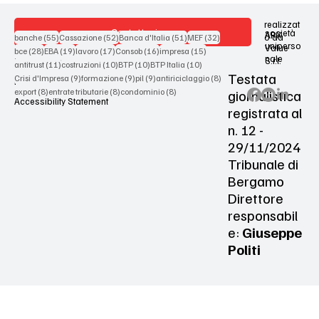
realizzat
Contattaci
società
ARX
55 post
52 post
51 post
32 post
o da
banche
(55)
Cassazione
(52)
Banca d'Italia
(51)
MEF
(32)
uniperso
Value
28 post
19 post
17 post
16 post
15 post
bce
(28)
EBA
(19)
lavoro
(17)
Consob
(16)
impresa
(15)
nale
S.r.l.
Terms & Conditions
11 post
10 post
10 post
10 post
antitrust
(11)
costruzioni
(10)
BTP
(10)
BTP Italia
(10)
Testata
9 post
9 post
9 post
8 post
Crisi d'Impresa
(9)
formazione
(9)
pil
(9)
antiriciclaggio
(8)
Privacy Policy
8 post
8 post
8 post
giornalistica
export
(8)
entrate tributarie
(8)
condominio
(8)
Accessibility Statement
registrata al
n. 12 -
29/11/2024
Tribunale di
Bergamo
Direttore
responsabil
e:
Giuseppe
Politi