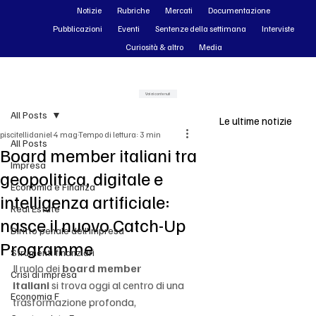
Notizie
Rubriche
Mercati
Documentazione
Pubblicazioni
Eventi
Sentenze della settimana
Interviste
Curiosità & altro
Media
Vai ai contenuti
All Posts
Le ultime notizie
piscitellidaniel
4 mag
Tempo di lettura: 3 min
All Posts
Board member italiani tra
Impresa
geopolitica, digitale e
Economia e Finanza
intelligenza artificiale:
Real Estate
nasce il nuovo Catch-Up
Diritto penale dell'impresa
Programme
Strumenti finanziari
Il ruolo dei 
board member 
Crisi di impresa
italiani
 si trova oggi al centro di una 
Economia F
trasformazione profonda, 