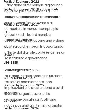
Festival Economia 2022
L’adozione di tecnologie digitali non 
Festival Economia 2018 - comunicati
riguarda più solo l’efficienza 
operativa, ma incide direttamente 
Festival Economia 2017 - comunicati
sulla capacità di innovare e di 
Festival Economia 2017
competere in mercati sempre più 
ETF
globalizzati. I board member 
Economia&Finanza F
devono quindi sviluppare una visione 
strategica che integri le opportunità 
Mercati F
offerte dal digitale con le esigenze di 
Cross F
sostenibilità e governance.
LEGISTER
L’
intelligenza 
Festivalletteratura 2025
artificiale
 rappresenta un ulteriore 
CITTÀ IMPRESA 2025
fattore di cambiamento, con 
Salone del Risparmio 2025
implicazioni che si estendono a tutti i 
Interviste
livelli dell’organizzazione. Le 
tecnologie basate su IA offrono 
Curiosità
nuove possibilità in termini di analisi 
Festival Economia 2026