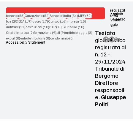
realizzat
Contattaci
società
ARX
55 post
52 post
51 post
32 post
o da
banche
(55)
Cassazione
(52)
Banca d'Italia
(51)
MEF
(32)
uniperso
Value
28 post
19 post
17 post
16 post
15 post
bce
(28)
EBA
(19)
lavoro
(17)
Consob
(16)
impresa
(15)
nale
S.r.l.
Terms & Conditions
11 post
10 post
10 post
10 post
antitrust
(11)
costruzioni
(10)
BTP
(10)
BTP Italia
(10)
Testata
9 post
9 post
9 post
8 post
Crisi d'Impresa
(9)
formazione
(9)
pil
(9)
antiriciclaggio
(8)
Privacy Policy
8 post
8 post
8 post
giornalistica
export
(8)
entrate tributarie
(8)
condominio
(8)
Accessibility Statement
registrata al
n. 12 -
29/11/2024
Tribunale di
Bergamo
Direttore
responsabil
e:
Giuseppe
Politi