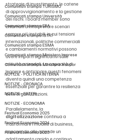
strategie di investimento, le catene 
Comunicati stampa TURISMO
di approvvigionamento e la gestione 
Comunicati stampa Università
dei rischi. I board member sono 
Comunicati stampa EBA
chiamati a interpretare scenari 
sempre più instabili, in cui tensioni 
Comunicati stampa ISTAT
internazionali, politiche commerciali 
Comunicati stampa ESMA
e cambiamenti normativi possono 
Comunicati stampa Ministero Imprese
avere impatti significativi sulle 
attività aziendali. La capacità di 
Comunicati stampa Ministero traspor
leggere e anticipare questi fenomeni 
NOTIZIE - POLITICA INTERNA
diventa quindi una competenza 
NOTIZIE - CRONACA
essenziale per garantire la resilienza 
NOTIZIE - ESTERI
delle organizzazioni.
NOTIZIE - ECONOMIA
Parallelamente, la 
Festival Economia 2025
digitalizzazione
 continua a 
Festival Economia 2024
trasformare i modelli di business, 
imponendo alle aziende un 
Festival Economia 2023
adattamento rapido e continuo. 