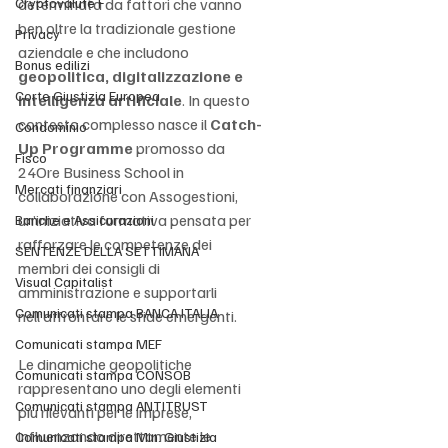
Cryptovalute F
determinata da fattori che vanno 
ben oltre la tradizionale gestione 
Privacy
aziendale e che includono 
Bonus edilizi
geopolitica, digitalizzazione e 
Corte Giustizia Europea
intelligenza artificiale
. In questo 
contesto complesso nasce il 
Catch-
Condominio
Up Programme
 promosso da 
Fisco
24Ore Business School in 
Mercati finanziari
collaborazione con Assogestioni, 
un’iniziativa formativa pensata per 
Banche e Assicurazioni
rafforzare le competenze dei 
SENTENZE DELLA SETTIMANA
membri dei consigli di 
Visual Capitalist
amministrazione e supportarli 
Comunicati stampa BANCA ITALIA
nell’affrontare le sfide emergenti.
Comunicati stampa MEF
Le dinamiche geopolitiche 
Comunicati stampa CONSOB
rappresentano uno degli elementi 
Comunicati stampa ANTITRUST
più rilevanti per le imprese, 
influenzando direttamente le 
Comunicati stampa Min. Giustizia