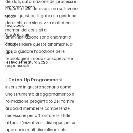
dei dati, automazione dei processi e 
Approfondimenti
supporto alle decisioni, ma sollevano 
anche questioni legate alla gestione 
Moda
dei rischi, alla sicurezza e all’etica. I 
Tecnologia
membri dei consigli di 
Arte & design
amministrazione sono chiamati a 
Viaggi
comprendere queste dinamiche, al 
fine di guidare l’adozione delle 
Cibo
tecnologie in modo consapevole e 
Festivaletteratura 2026
responsabile.
Il 
Catch-Up Programme
 si 
inserisce in questo scenario come 
uno strumento di aggiornamento e 
formazione, progettato per fornire 
ai board member le competenze 
necessarie per affrontare le sfide 
attuali. L’iniziativa si distingue per un 
approccio multidisciplinare, che 