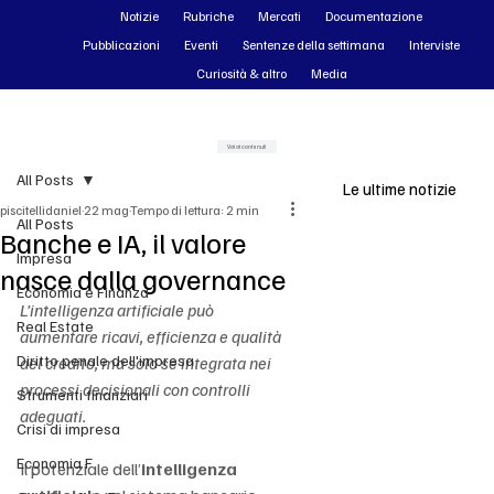
Notizie
Rubriche
Mercati
Documentazione
Pubblicazioni
Eventi
Sentenze della settimana
Interviste
Curiosità & altro
Media
Vai ai contenuti
All Posts
Le ultime notizie
piscitellidaniel
22 mag
Tempo di lettura: 2 min
All Posts
Banche e IA, il valore
Impresa
nasce dalla governance
Economia e Finanza
L’intelligenza artificiale può 
Real Estate
aumentare ricavi, efficienza e qualità 
Diritto penale dell'impresa
del credito, ma solo se integrata nei 
processi decisionali con controlli 
Strumenti finanziari
adeguati.
Crisi di impresa
Economia F
Il potenziale dell’
intelligenza 