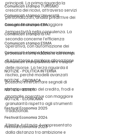
principali. La prima riguarda la 
Comunicati stampa TURISMO
crescita dei ricavi, attraverso servizi 
Comunicati stampa Università
personalizzati, analisi predittive dei 
bisogni finanziari e maggiore 
Comunicati stampa EBA
tempestività nella consulenza. La 
Comunicati stampa ISTAT
seconda concerne l’efficienza 
Comunicati stampa ESMA
operativa, con automazione dei 
Comunicati stampa Ministero Imprese
processi interni, riduzione dei tempi 
di istruttoria e migliore allocazione 
Comunicati stampa Ministero traspor
delle risorse. La terza riguarda il 
NOTIZIE - POLITICA INTERNA
rischio, perché modelli avanzati 
NOTIZIE - CRONACA
possono intercettare segnali di 
deterioramento del credito, frodi e 
NOTIZIE - ESTERI
anomalie operative con maggiore 
NOTIZIE - ECONOMIA
granularità rispetto agli strumenti 
Festival Economia 2025
tradizionali.
Festival Economia 2024
Il limite, tuttavia, è rappresentato 
Festival Economia 2023
dalla distanza tra ambizione e 