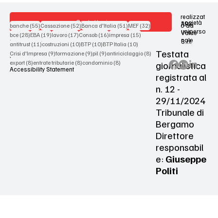
realizzat
Contattaci
società
ARX
55 post
52 post
51 post
32 post
o da
banche
(55)
Cassazione
(52)
Banca d'Italia
(51)
MEF
(32)
uniperso
Value
28 post
19 post
17 post
16 post
15 post
bce
(28)
EBA
(19)
lavoro
(17)
Consob
(16)
impresa
(15)
nale
S.r.l.
Terms & Conditions
11 post
10 post
10 post
10 post
antitrust
(11)
costruzioni
(10)
BTP
(10)
BTP Italia
(10)
Testata
9 post
9 post
9 post
8 post
Crisi d'Impresa
(9)
formazione
(9)
pil
(9)
antiriciclaggio
(8)
Privacy Policy
8 post
8 post
8 post
giornalistica
export
(8)
entrate tributarie
(8)
condominio
(8)
Accessibility Statement
registrata al
n. 12 -
29/11/2024
Tribunale di
Bergamo
Direttore
responsabil
e:
Giuseppe
Politi