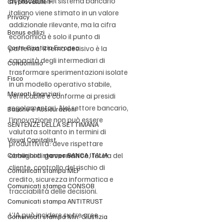
artificiale
 nel sistema bancario 
Cryptovalute F
italiano viene stimato in un valore 
Privacy
addizionale rilevante, ma la cifra 
Bonus edilizi
economica è solo il punto di 
Corte Giustizia Europea
partenza. Il tema decisivo è la 
capacità degli intermediari di 
Condominio
trasformare sperimentazioni isolate 
Fisco
in un modello operativo stabile, 
Mercati finanziari
verificabile e conforme ai presidi 
regolamentari. Nel settore bancario, 
Banche e Assicurazioni
l’innovazione non può essere 
SENTENZE DELLA SETTIMANA
valutata soltanto in termini di 
Visual Capitalist
produttività: deve rispettare 
obblighi di 
governance
, tutela del 
Comunicati stampa BANCA ITALIA
cliente, controllo del rischio di 
Comunicati stampa MEF
credito, sicurezza informatica e 
Comunicati stampa CONSOB
tracciabilità delle decisioni.
Comunicati stampa ANTITRUST
L’IA può incidere su tre aree 
Comunicati stampa Min. Giustizia