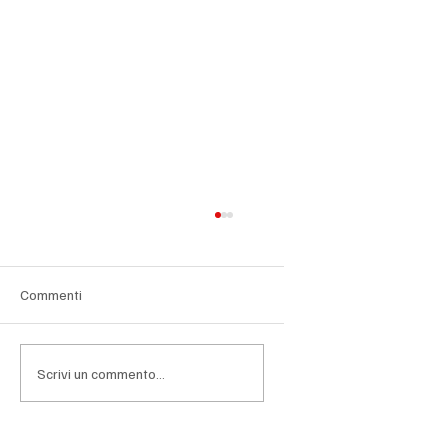
Commenti
Scrivi un commento...
Nuove banconote in euro: la BCE presenta i