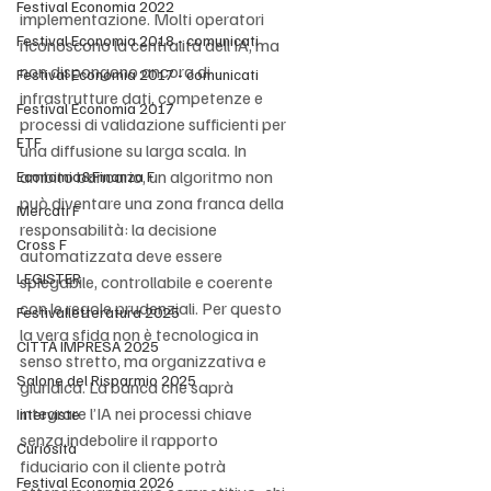
Festival Economia 2022
implementazione. Molti operatori 
Festival Economia 2018 - comunicati
riconoscono la centralità dell’IA, ma 
non dispongono ancora di 
Festival Economia 2017 - comunicati
infrastrutture dati, competenze e 
Festival Economia 2017
processi di validazione sufficienti per 
ETF
una diffusione su larga scala. In 
ambito bancario, un algoritmo non 
Economia&Finanza F
può diventare una zona franca della 
Mercati F
responsabilità: la decisione 
Cross F
automatizzata deve essere 
LEGISTER
spiegabile, controllabile e coerente 
con le regole prudenziali. Per questo 
Festivalletteratura 2025
la vera sfida non è tecnologica in 
CITTÀ IMPRESA 2025
senso stretto, ma organizzativa e 
Salone del Risparmio 2025
giuridica. La banca che saprà 
integrare l’IA nei processi chiave 
Interviste
senza indebolire il rapporto 
Curiosità
fiduciario con il cliente potrà 
Festival Economia 2026