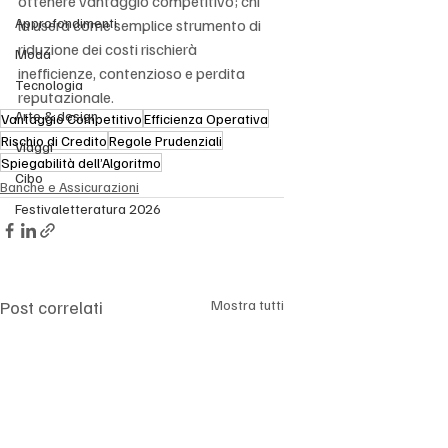
ottenere vantaggio competitivo; chi 
Approfondimenti
la userà come semplice strumento di 
riduzione dei costi rischierà 
Moda
inefficienze, contenzioso e perdita 
Tecnologia
reputazionale.
Arte & design
Vantaggio Competitivo
Efficienza Operativa
Rischio di Credito
Regole Prudenziali
Viaggi
Spiegabilità dell’Algoritmo
Cibo
Banche e Assicurazioni
Festivaletteratura 2026
Post correlati
Mostra tutti