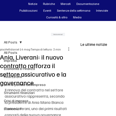
Notizie
Rubriche
Mercati
Documentazione
Pubblicazioni
Eventi
Sentenze della settimana
Interviste
Curiosità & altro
Media
Vai ai contenuti
All Posts
Le ultime notizie
piscitellidaniel
14 mag
Tempo di lettura: 3 min
All Posts
Ania, Liverani: il nuovo
Impresa
contratto rafforza il
Economia e Finanza
settore assicurativo e la
Real Estate
governance
Diritto penale dell'impresa
Il rinnovo del contratto nel settore 
Strumenti finanziari
assicurativo rappresenta, secondo 
Crisi di impresa
la presidente di Ania Maria Bianca 
Farina Liverani, uno dei primi risultati 
Economia F
concreti della nuova governance 