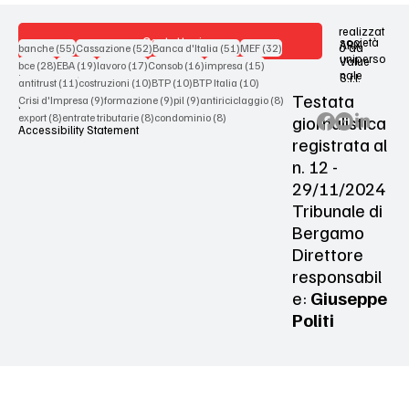
realizzat
Contattaci
società
ARX
55 post
52 post
51 post
32 post
o da
banche
(55)
Cassazione
(52)
Banca d'Italia
(51)
MEF
(32)
uniperso
Value
28 post
19 post
17 post
16 post
15 post
bce
(28)
EBA
(19)
lavoro
(17)
Consob
(16)
impresa
(15)
nale
S.r.l.
Terms & Conditions
11 post
10 post
10 post
10 post
antitrust
(11)
costruzioni
(10)
BTP
(10)
BTP Italia
(10)
Testata
9 post
9 post
9 post
8 post
Crisi d'Impresa
(9)
formazione
(9)
pil
(9)
antiriciclaggio
(8)
Privacy Policy
8 post
8 post
8 post
giornalistica
export
(8)
entrate tributarie
(8)
condominio
(8)
Accessibility Statement
registrata al
n. 12 -
29/11/2024
Tribunale di
Bergamo
Direttore
responsabil
e:
Giuseppe
Politi