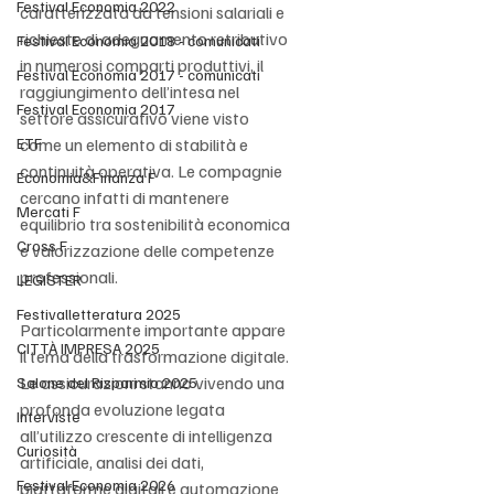
Festival Economia 2022
caratterizzata da tensioni salariali e 
richieste di adeguamento retributivo 
Festival Economia 2018 - comunicati
in numerosi comparti produttivi, il 
Festival Economia 2017 - comunicati
raggiungimento dell’intesa nel 
Festival Economia 2017
settore assicurativo viene visto 
ETF
come un elemento di stabilità e 
continuità operativa. Le compagnie 
Economia&Finanza F
cercano infatti di mantenere 
Mercati F
equilibrio tra sostenibilità economica 
Cross F
e valorizzazione delle competenze 
professionali.
LEGISTER
Festivalletteratura 2025
Particolarmente importante appare 
CITTÀ IMPRESA 2025
il tema della trasformazione digitale. 
Le assicurazioni stanno vivendo una 
Salone del Risparmio 2025
profonda evoluzione legata 
Interviste
all’utilizzo crescente di intelligenza 
Curiosità
artificiale, analisi dei dati, 
Festival Economia 2026
piattaforme digitali e automazione 