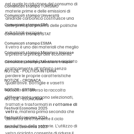
nel quale la riduzione del consumo di 
Comunicati stampa TURISMO
materie prime e delle emissioni di 
Comunicati stampa Università
anidride carbonica costituisce una 
Comunicati stampa EBA
delle principali priorità delle politiche 
industriali europee.
Comunicati stampa ISTAT
Comunicati stampa ESMA
Il vetro è uno dei materiali che meglio 
Comunicati stampa Ministero Imprese
si presta ai principi dell'economia 
circolare, poiché può essere riciclato 
Comunicati stampa Ministero traspor
praticamente all'infinito senza 
NOTIZIE - POLITICA INTERNA
perdere le proprie caratteristiche 
NOTIZIE - CRONACA
qualitative. Bottiglie e vasetti 
NOTIZIE - ESTERI
raccolti attraverso la raccolta 
differenziata vengono selezionati, 
NOTIZIE - ECONOMIA
trattati e trasformati in 
rottame di 
Festival Economia 2025
vetro
, materia prima seconda che 
Festival Economia 2024
alimenta direttamente il ciclo 
produttivo delle vetrerie. L'utilizzo di 
Festival Economia 2023
vetro riciclato consente di ridurre il 