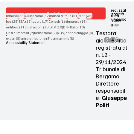
realizzat
Contattaci
società
ARX
55 post
52 post
51 post
32 post
o da
banche
(55)
Cassazione
(52)
Banca d'Italia
(51)
MEF
(32)
uniperso
Value
28 post
19 post
17 post
16 post
15 post
bce
(28)
EBA
(19)
lavoro
(17)
Consob
(16)
impresa
(15)
nale
S.r.l.
Terms & Conditions
11 post
10 post
10 post
10 post
antitrust
(11)
costruzioni
(10)
BTP
(10)
BTP Italia
(10)
Testata
9 post
9 post
9 post
8 post
Crisi d'Impresa
(9)
formazione
(9)
pil
(9)
antiriciclaggio
(8)
Privacy Policy
8 post
8 post
8 post
giornalistica
export
(8)
entrate tributarie
(8)
condominio
(8)
Accessibility Statement
registrata al
n. 12 -
29/11/2024
Tribunale di
Bergamo
Direttore
responsabil
e:
Giuseppe
Politi