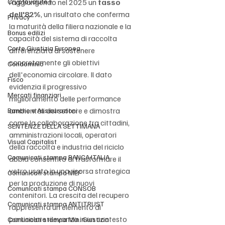
Cryptovalute F
raggiungendo nel 2025 un 
tasso 
dell'82%
, un risultato che conferma 
Privacy
la maturità della filiera nazionale e la 
Bonus edilizi
capacità del sistema di raccolta 
Corte Giustizia Europea
differenziata di sostenere 
concretamente gli obiettivi 
Condominio
dell'economia circolare. Il dato 
Fisco
evidenzia il progressivo 
Mercati finanziari
miglioramento delle performance 
ambientali del settore e dimostra 
Banche e Assicurazioni
come la collaborazione tra cittadini, 
SENTENZE DELLA SETTIMANA
amministrazioni locali, operatori 
Visual Capitalist
della raccolta e industria del riciclo 
Comunicati stampa BANCA ITALIA
abbia consentito di trasformare il 
vetro usato in una risorsa strategica 
Comunicati stampa MEF
per la produzione di nuovi 
Comunicati stampa CONSOB
contenitori. La crescita del recupero 
Comunicati stampa ANTITRUST
rappresenta un elemento di 
particolare rilevanza in un contesto 
Comunicati stampa Min. Giustizia