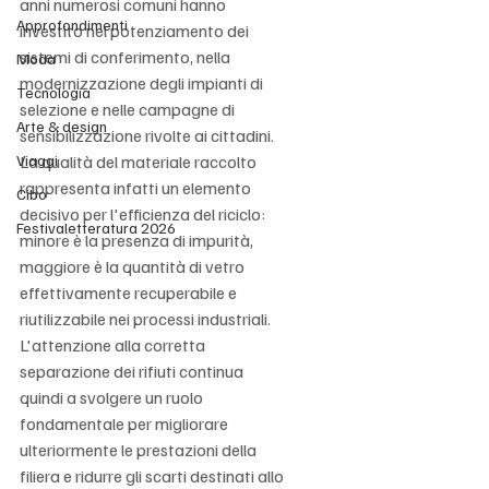
anni numerosi comuni hanno 
Approfondimenti
investito nel potenziamento dei 
sistemi di conferimento, nella 
Moda
modernizzazione degli impianti di 
Tecnologia
selezione e nelle campagne di 
Arte & design
sensibilizzazione rivolte ai cittadini. 
Viaggi
La qualità del materiale raccolto 
rappresenta infatti un elemento 
Cibo
decisivo per l'efficienza del riciclo: 
Festivaletteratura 2026
minore è la presenza di impurità, 
maggiore è la quantità di vetro 
effettivamente recuperabile e 
riutilizzabile nei processi industriali. 
L'attenzione alla corretta 
separazione dei rifiuti continua 
quindi a svolgere un ruolo 
fondamentale per migliorare 
ulteriormente le prestazioni della 
filiera e ridurre gli scarti destinati allo 