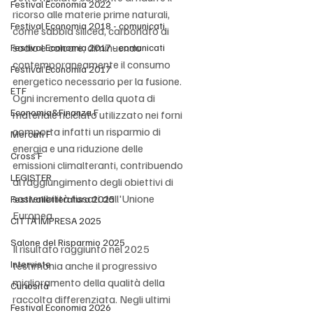
Festival Economia 2022
ricorso alle materie prime naturali, 
Festival Economia 2018 - comunicati
come sabbia silicea, carbonato di 
sodio e calcare, diminuendo 
Festival Economia 2017 - comunicati
contemporaneamente il consumo 
Festival Economia 2017
energetico necessario per la fusione. 
ETF
Ogni incremento della quota di 
Economia&Finanza F
materiale riciclato utilizzato nei forni 
comporta infatti un risparmio di 
Mercati F
energia e una riduzione delle 
Cross F
emissioni climalteranti, contribuendo 
LEGISTER
al raggiungimento degli obiettivi di 
sostenibilità fissati dall'Unione 
Festivalletteratura 2025
Europea.
CITTÀ IMPRESA 2025
Salone del Risparmio 2025
Il risultato raggiunto nel 2025 
Interviste
testimonia anche il progressivo 
miglioramento della qualità della 
Curiosità
raccolta differenziata. Negli ultimi 
Festival Economia 2026