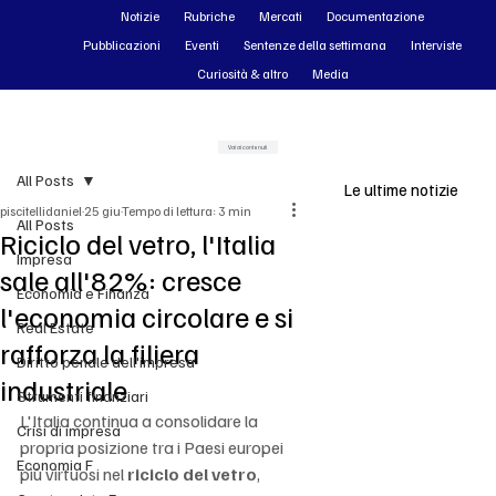
Notizie
Rubriche
Mercati
Documentazione
Pubblicazioni
Eventi
Sentenze della settimana
Interviste
Curiosità & altro
Media
Vai ai contenuti
All Posts
Le ultime notizie
piscitellidaniel
25 giu
Tempo di lettura: 3 min
All Posts
Riciclo del vetro, l'Italia
Impresa
sale all'82%: cresce
Economia e Finanza
l'economia circolare e si
Real Estate
rafforza la filiera
Diritto penale dell'impresa
industriale
Strumenti finanziari
L'Italia continua a consolidare la 
Crisi di impresa
propria posizione tra i Paesi europei 
Economia F
più virtuosi nel 
riciclo del vetro
, 