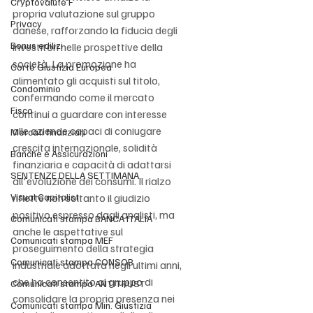
Cryptovalute F
propria valutazione sul gruppo 
Privacy
danese, rafforzando la fiducia degli 
Bonus edilizi
investitori nelle prospettive della 
società. La promozione ha 
Corte Giustizia Europea
alimentato gli acquisti sul titolo, 
Condominio
confermando come il mercato 
Fisco
continui a guardare con interesse 
alle aziende capaci di coniugare 
Mercati finanziari
crescita internazionale, solidità 
Banche e Assicurazioni
finanziaria e capacità di adattarsi 
SENTENZE DELLA SETTIMANA
all'evoluzione dei consumi. Il rialzo 
Visual Capitalist
riflette non soltanto il giudizio 
positivo espresso dagli analisti, ma 
Comunicati stampa BANCA ITALIA
anche le aspettative sul 
Comunicati stampa MEF
proseguimento della strategia 
Comunicati stampa CONSOB
industriale adottata negli ultimi anni, 
che ha consentito al gruppo di 
Comunicati stampa ANTITRUST
consolidare la propria presenza nei 
Comunicati stampa Min. Giustizia