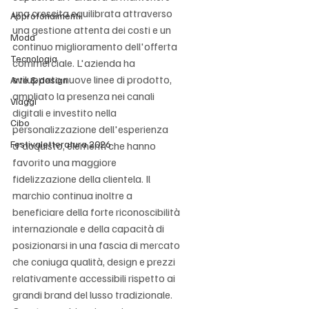
una crescita equilibrata attraverso 
Approfondimenti
una gestione attenta dei costi e un 
Moda
continuo miglioramento dell'offerta 
Tecnologia
commerciale. L'azienda ha 
sviluppato nuove linee di prodotto, 
Arte & design
ampliato la presenza nei canali 
Viaggi
digitali e investito nella 
Cibo
personalizzazione dell'esperienza 
Festivaletteratura 2026
d'acquisto, elementi che hanno 
favorito una maggiore 
fidelizzazione della clientela. Il 
marchio continua inoltre a 
beneficiare della forte riconoscibilità 
internazionale e della capacità di 
posizionarsi in una fascia di mercato 
che coniuga qualità, design e prezzi 
relativamente accessibili rispetto ai 
grandi brand del lusso tradizionale. 