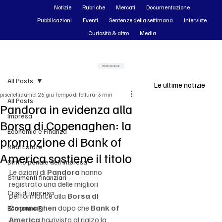
Notizie
Rubriche
Mercati
Documentazione
Pubblicazioni
Eventi
Sentenze della settimana
Interviste
Curiosità & altro
Media
Vai ai contenuti
All Posts
Le ultime notizie
piscitellidaniel
26 giu
Tempo di lettura: 3 min
All Posts
Pandora in evidenza alla
Impresa
Borsa di Copenaghen: la
Economia e Finanza
promozione di Bank of
Real Estate
America sostiene il titolo
Diritto penale dell'impresa
Le azioni di 
Pandora
 hanno 
Strumenti finanziari
registrato una delle migliori 
Crisi di impresa
performance alla 
Borsa di 
Copenaghen
 dopo che 
Bank of 
Economia F
America
 ha rivisto al rialzo la 