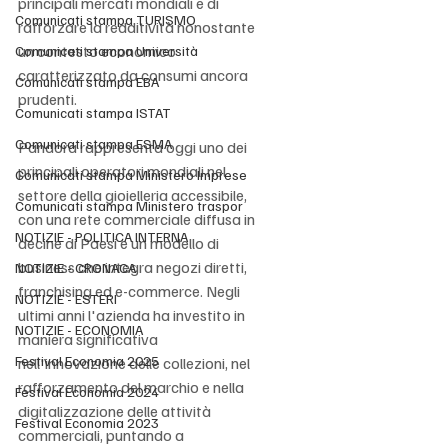
principali mercati mondiali e di 
Comunicati stampa TURISMO
rafforzare la redditività nonostante 
un contesto economico 
Comunicati stampa Università
caratterizzato da consumi ancora 
Comunicati stampa EBA
prudenti.
Comunicati stampa ISTAT
Comunicati stampa ESMA
Pandora rappresenta oggi uno dei 
principali operatori mondiali nel 
Comunicati stampa Ministero Imprese
settore della gioielleria accessibile, 
Comunicati stampa Ministero traspor
con una rete commerciale diffusa in 
NOTIZIE - POLITICA INTERNA
decine di Paesi e un modello di 
business che integra negozi diretti, 
NOTIZIE - CRONACA
franchising ed e-commerce. Negli 
NOTIZIE - ESTERI
ultimi anni l'azienda ha investito in 
NOTIZIE - ECONOMIA
maniera significativa 
Festival Economia 2025
nell'innovazione delle collezioni, nel 
rafforzamento del marchio e nella 
Festival Economia 2024
digitalizzazione delle attività 
Festival Economia 2023
commerciali, puntando a 