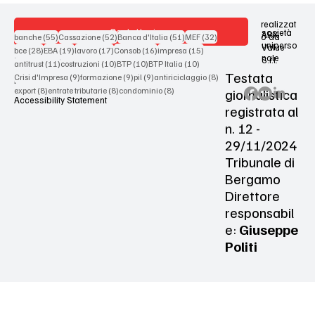
realizzat
Contattaci
società
ARX
55 post
52 post
51 post
32 post
o da
banche
(55)
Cassazione
(52)
Banca d'Italia
(51)
MEF
(32)
uniperso
Value
28 post
19 post
17 post
16 post
15 post
bce
(28)
EBA
(19)
lavoro
(17)
Consob
(16)
impresa
(15)
nale
S.r.l.
Terms & Conditions
11 post
10 post
10 post
10 post
antitrust
(11)
costruzioni
(10)
BTP
(10)
BTP Italia
(10)
Testata
9 post
9 post
9 post
8 post
Crisi d'Impresa
(9)
formazione
(9)
pil
(9)
antiriciclaggio
(8)
Privacy Policy
8 post
8 post
8 post
giornalistica
export
(8)
entrate tributarie
(8)
condominio
(8)
Accessibility Statement
registrata al
n. 12 -
29/11/2024
Tribunale di
Bergamo
Direttore
responsabil
e:
Giuseppe
Politi