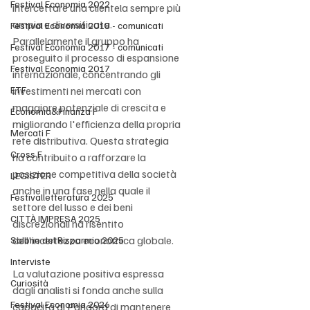
Festival Economia 2022
intercettare una clientela sempre più 
ampia e diversificata. 
Festival Economia 2018 - comunicati
Parallelamente il gruppo ha 
Festival Economia 2017 - comunicati
proseguito il processo di espansione 
Festival Economia 2017
internazionale, concentrando gli 
ETF
investimenti nei mercati con 
maggiore potenziale di crescita e 
Economia&Finanza F
migliorando l'efficienza della propria 
Mercati F
rete distributiva. Questa strategia 
Cross F
ha contribuito a rafforzare la 
posizione competitiva della società 
LEGISTER
anche in una fase nella quale il 
Festivalletteratura 2025
settore del lusso e dei beni 
CITTÀ IMPRESA 2025
discrezionali ha risentito 
dell'incertezza economica globale.
Salone del Risparmio 2025
Interviste
La valutazione positiva espressa 
Curiosità
dagli analisti si fonda anche sulla 
Festival Economia 2026
capacità di Pandora di mantenere 