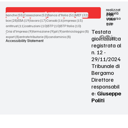
realizzat
Contattaci
società
ARX
55 post
52 post
51 post
32 post
o da
banche
(55)
Cassazione
(52)
Banca d'Italia
(51)
MEF
(32)
uniperso
Value
28 post
19 post
17 post
16 post
15 post
bce
(28)
EBA
(19)
lavoro
(17)
Consob
(16)
impresa
(15)
nale
S.r.l.
Terms & Conditions
11 post
10 post
10 post
10 post
antitrust
(11)
costruzioni
(10)
BTP
(10)
BTP Italia
(10)
Testata
9 post
9 post
9 post
8 post
Crisi d'Impresa
(9)
formazione
(9)
pil
(9)
antiriciclaggio
(8)
Privacy Policy
8 post
8 post
8 post
giornalistica
export
(8)
entrate tributarie
(8)
condominio
(8)
Accessibility Statement
registrata al
n. 12 -
29/11/2024
Tribunale di
Bergamo
Direttore
responsabil
e:
Giuseppe
Politi