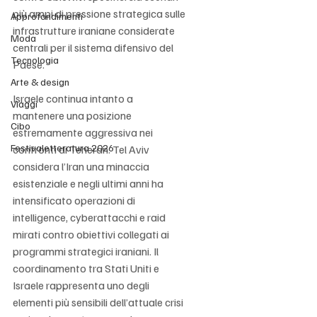
più ampi di pressione strategica sulle 
Approfondimenti
infrastrutture iraniane considerate 
Moda
centrali per il sistema difensivo del 
Tecnologia
Paese.
Arte & design
Israele continua intanto a 
Viaggi
mantenere una posizione 
Cibo
estremamente aggressiva nei 
Festivaletteratura 2026
confronti di Teheran. Tel Aviv 
considera l’Iran una minaccia 
esistenziale e negli ultimi anni ha 
intensificato operazioni di 
intelligence, cyberattacchi e raid 
mirati contro obiettivi collegati ai 
programmi strategici iraniani. Il 
coordinamento tra Stati Uniti e 
Israele rappresenta uno degli 
elementi più sensibili dell’attuale crisi 