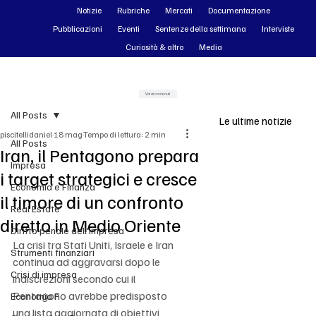
Notizie
Rubriche
Mercati
Documentazione
Pubblicazioni
Eventi
Sentenze della settimana
Interviste
Curiosità & altro
Media
Vai ai contenuti
All Posts
Le ultime notizie
piscitellidaniel
18 mag
Tempo di lettura: 2 min
All Posts
Iran, il Pentagono prepara
Impresa
i target strategici e cresce
Economia e Finanza
il timore di un confronto
Real Estate
diretto in Medio Oriente
Diritto penale dell'impresa
La crisi tra Stati Uniti, Israele e Iran 
Strumenti finanziari
continua ad aggravarsi dopo le 
Crisi di impresa
indiscrezioni secondo cui il 
Pentagono avrebbe predisposto 
Economia F
una lista aggiornata di obiettivi 