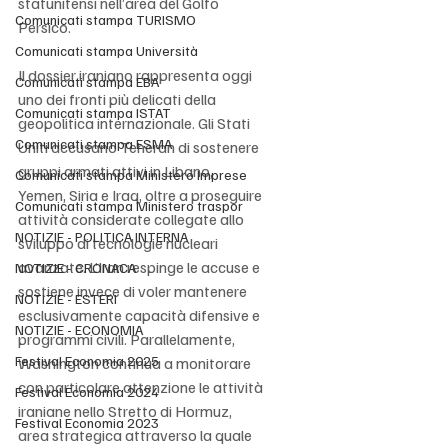
statunitensi nell’area del Golfo 
Comunicati stampa TURISMO
Persico.
Comunicati stampa Università
Il dossier iraniano rappresenta oggi 
Comunicati stampa EBA
uno dei fronti più delicati della 
Comunicati stampa ISTAT
geopolitica internazionale. Gli Stati 
Comunicati stampa ESMA
Uniti accusano Teheran di sostenere 
gruppi armati attivi in Libano, 
Comunicati stampa Ministero Imprese
Yemen, Siria e Iraq, oltre a proseguire 
Comunicati stampa Ministero traspor
attività considerate collegate allo 
NOTIZIE - POLITICA INTERNA
sviluppo di tecnologie nucleari 
avanzate. L’Iran respinge le accuse e 
NOTIZIE - CRONACA
sostiene invece di voler mantenere 
NOTIZIE - ESTERI
esclusivamente capacità difensive e 
NOTIZIE - ECONOMIA
programmi civili. Parallelamente, 
Festival Economia 2025
Washington continua a monitorare 
con particolare attenzione le attività 
Festival Economia 2024
iraniane nello Stretto di Hormuz, 
Festival Economia 2023
area strategica attraverso la quale 