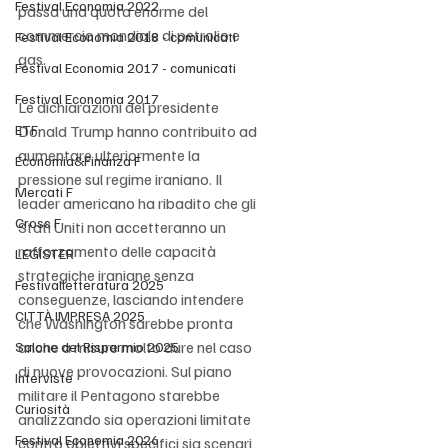
Festival Economia 2022
passa una quota enorme del 
commercio mondiale di petrolio e 
Festival Economia 2018 - comunicati
gas.
Festival Economia 2017 - comunicati
Festival Economia 2017
Le dichiarazioni del presidente 
ETF
Donald Trump hanno contribuito ad 
aumentare ulteriormente la 
Economia&Finanza F
pressione sul regime iraniano. Il 
Mercati F
leader americano ha ribadito che gli 
Cross F
Stati Uniti non accetteranno un 
rafforzamento delle capacità 
LEGISTER
strategiche iraniane senza 
Festivalletteratura 2025
conseguenze, lasciando intendere 
CITTÀ IMPRESA 2025
che Washington sarebbe pronta 
anche a misure molto dure nel caso 
Salone del Risparmio 2025
di nuove provocazioni. Sul piano 
Interviste
militare il Pentagono starebbe 
Curiosità
analizzando sia operazioni limitate 
Festival Economia 2026
contro obiettivi specifici sia scenari 