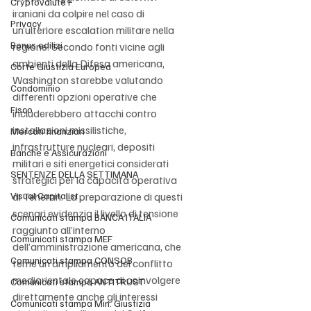
Cryptovalute F
iraniani da colpire nel caso di 
Privacy
un’ulteriore escalation militare nella 
Bonus edilizi
regione. Secondo fonti vicine agli 
ambienti della Difesa americana, 
Corte Giustizia Europea
Washington starebbe valutando 
Condominio
differenti opzioni operative che 
Fisco
includerebbero attacchi contro 
installazioni missilistiche, 
Mercati finanziari
infrastrutture nucleari, depositi 
Banche e Assicurazioni
militari e siti energetici considerati 
SENTENZE DELLA SETTIMANA
strategici per la capacità operativa 
Visual Capitalist
di Teheran. La preparazione di questi 
scenari evidenzia il livello di tensione 
Comunicati stampa BANCA ITALIA
raggiunto all’interno 
Comunicati stampa MEF
dell’amministrazione americana, che 
Comunicati stampa CONSOB
teme un ampliamento del conflitto 
mediorientale capace di coinvolgere 
Comunicati stampa ANTITRUST
direttamente anche gli interessi 
Comunicati stampa Min. Giustizia