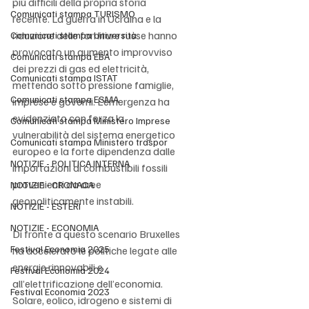
più difficili della propria storia 
Comunicati stampa TURISMO
recente. La guerra in Ucraina e la 
riduzione delle forniture russe hanno 
Comunicati stampa Università
provocato un aumento improvviso 
Comunicati stampa EBA
dei prezzi di gas ed elettricità, 
Comunicati stampa ISTAT
mettendo sotto pressione famiglie, 
Comunicati stampa ESMA
imprese e governi. L’emergenza ha 
evidenziato con forza la 
Comunicati stampa Ministero Imprese
vulnerabilità del sistema energetico 
Comunicati stampa Ministero traspor
europeo e la forte dipendenza dalle 
NOTIZIE - POLITICA INTERNA
importazioni di combustibili fossili 
provenienti da aree 
NOTIZIE - CRONACA
geopoliticamente instabili.
NOTIZIE - ESTERI
NOTIZIE - ECONOMIA
Di fronte a questo scenario Bruxelles 
Festival Economia 2025
ha accelerato le politiche legate alle 
energie rinnovabili e 
Festival Economia 2024
all’elettrificazione dell’economia. 
Festival Economia 2023
Solare, eolico, idrogeno e sistemi di 