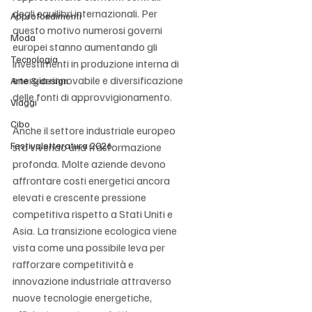
degli equilibri internazionali. Per 
Approfondimenti
questo motivo numerosi governi 
Moda
europei stanno aumentando gli 
Tecnologia
investimenti in produzione interna di 
energia rinnovabile e diversificazione 
Arte & design
delle fonti di approvvigionamento.
Viaggi
Cibo
Anche il settore industriale europeo 
Festivaletteratura 2026
sta vivendo una trasformazione 
profonda. Molte aziende devono 
affrontare costi energetici ancora 
elevati e crescente pressione 
competitiva rispetto a Stati Uniti e 
Asia. La transizione ecologica viene 
vista come una possibile leva per 
rafforzare competitività e 
innovazione industriale attraverso 
nuove tecnologie energetiche, 