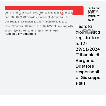
realizzat
Contattaci
società
ARX
55 post
52 post
51 post
32 post
o da
banche
(55)
Cassazione
(52)
Banca d'Italia
(51)
MEF
(32)
uniperso
Value
28 post
19 post
17 post
16 post
15 post
bce
(28)
EBA
(19)
lavoro
(17)
Consob
(16)
impresa
(15)
nale
S.r.l.
Terms & Conditions
11 post
10 post
10 post
10 post
antitrust
(11)
costruzioni
(10)
BTP
(10)
BTP Italia
(10)
Testata
9 post
9 post
9 post
8 post
Crisi d'Impresa
(9)
formazione
(9)
pil
(9)
antiriciclaggio
(8)
Privacy Policy
8 post
8 post
8 post
giornalistica
export
(8)
entrate tributarie
(8)
condominio
(8)
Accessibility Statement
registrata al
n. 12 -
29/11/2024
Tribunale di
Bergamo
Direttore
responsabil
e:
Giuseppe
Politi