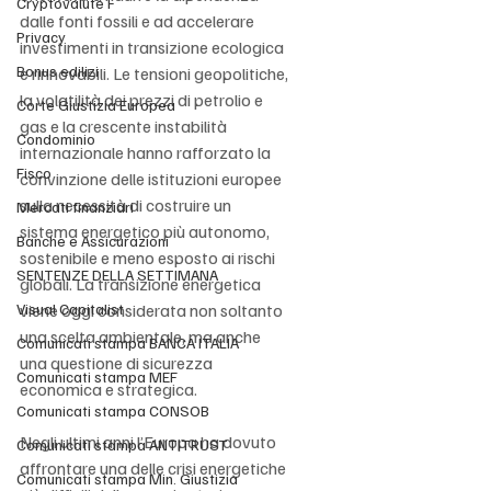
Cryptovalute F
dalle fonti fossili e ad accelerare 
Privacy
investimenti in transizione ecologica 
Bonus edilizi
e rinnovabili. Le tensioni geopolitiche, 
la volatilità dei prezzi di petrolio e 
Corte Giustizia Europea
gas e la crescente instabilità 
Condominio
internazionale hanno rafforzato la 
Fisco
convinzione delle istituzioni europee 
sulla necessità di costruire un 
Mercati finanziari
sistema energetico più autonomo, 
Banche e Assicurazioni
sostenibile e meno esposto ai rischi 
SENTENZE DELLA SETTIMANA
globali. La transizione energetica 
Visual Capitalist
viene oggi considerata non soltanto 
una scelta ambientale, ma anche 
Comunicati stampa BANCA ITALIA
una questione di sicurezza 
Comunicati stampa MEF
economica e strategica.
Comunicati stampa CONSOB
Negli ultimi anni l’Europa ha dovuto 
Comunicati stampa ANTITRUST
affrontare una delle crisi energetiche 
Comunicati stampa Min. Giustizia