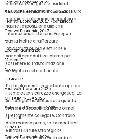
Festival Economia 2022
accumulo vengono considerati 
strumenti fondamentali per costruire 
Festival Economia 2018 - comunicati
maggiore autonomia energetica e 
Festival Economia 2017 - comunicati
ridurre l’esposizione alle crisi 
Festival Economia 2017
internazionali. L’Unione Europea 
ETF
punta inoltre a rafforzare 
infrastrutture, reti elettriche e 
Economia&Finanza F
capacità produttiva interna per 
Mercati F
sostenere la trasformazione 
Cross F
energetica del continente.
LEGISTER
Particolarmente importante appare 
Festivalletteratura 2025
il tema della sicurezza energetica. La 
CITTÀ IMPRESA 2025
crisi del gas ha dimostrato quanto 
energia e geopolitica siano ormai 
Salone del Risparmio 2025
strettamente collegate. Controllo 
Interviste
delle materie prime, rotte marittime 
Curiosità
e infrastrutture strategiche 
Festival Economia 2026
rappresentano elementi centrali 