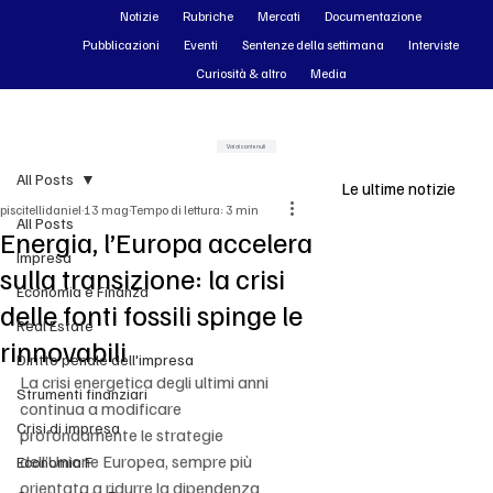
Notizie
Rubriche
Mercati
Documentazione
Pubblicazioni
Eventi
Sentenze della settimana
Interviste
Curiosità & altro
Media
Vai ai contenuti
All Posts
Le ultime notizie
piscitellidaniel
13 mag
Tempo di lettura: 3 min
All Posts
Energia, l’Europa accelera
Impresa
sulla transizione: la crisi
Economia e Finanza
delle fonti fossili spinge le
Real Estate
rinnovabili
Diritto penale dell'impresa
La crisi energetica degli ultimi anni 
Strumenti finanziari
continua a modificare 
Crisi di impresa
profondamente le strategie 
dell’Unione Europea, sempre più 
Economia F
orientata a ridurre la dipendenza 