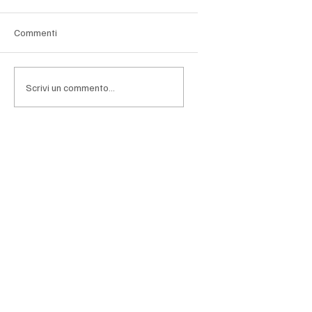
Banca centrale: il Congresso al centro del
confronto
Il presidente argentino Javier Milei ha rilanciato uno
Commenti
dei punti cardine del proprio programma
economico, proponendo al Congresso una
profonda riforma della Banca centrale della
Scrivi un commento...
Repubblica Argentina (