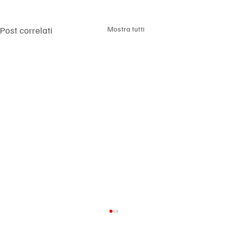
Post correlati
Mostra tutti
Argentina, Milei rilancia la riforma della