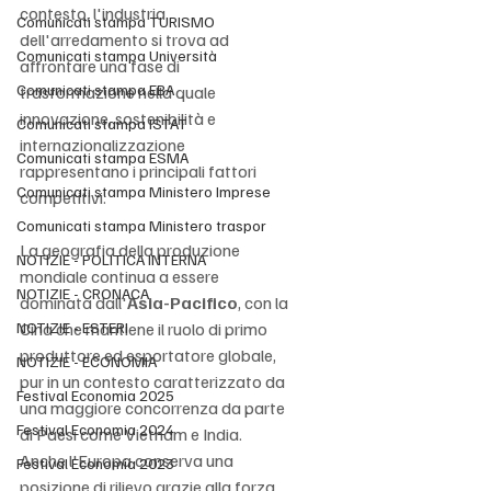
contesto, l'industria 
Comunicati stampa TURISMO
dell'arredamento si trova ad 
Comunicati stampa Università
affrontare una fase di 
Comunicati stampa EBA
trasformazione nella quale 
innovazione, sostenibilità e 
Comunicati stampa ISTAT
internazionalizzazione 
Comunicati stampa ESMA
rappresentano i principali fattori 
Comunicati stampa Ministero Imprese
competitivi.
Comunicati stampa Ministero traspor
La geografia della produzione 
NOTIZIE - POLITICA INTERNA
mondiale continua a essere 
NOTIZIE - CRONACA
dominata dall'
Asia-Pacifico
, con la 
NOTIZIE - ESTERI
Cina che mantiene il ruolo di primo 
produttore ed esportatore globale, 
NOTIZIE - ECONOMIA
pur in un contesto caratterizzato da 
Festival Economia 2025
una maggiore concorrenza da parte 
Festival Economia 2024
di Paesi come Vietnam e India. 
Anche l'Europa conserva una 
Festival Economia 2023
posizione di rilievo grazie alla forza 