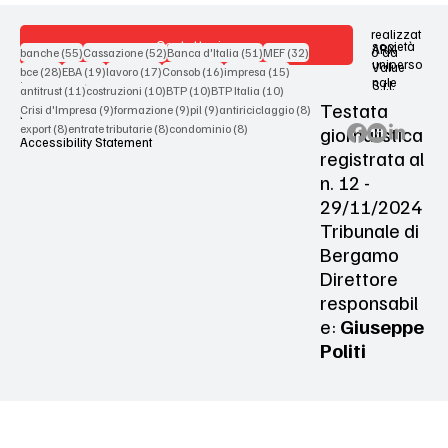
realizzat
Contattaci
società
ARX
55 post
52 post
51 post
32 post
o da
banche
(55)
Cassazione
(52)
Banca d'Italia
(51)
MEF
(32)
uniperso
Value
28 post
19 post
17 post
16 post
15 post
bce
(28)
EBA
(19)
lavoro
(17)
Consob
(16)
impresa
(15)
nale
S.r.l.
Terms & Conditions
11 post
10 post
10 post
10 post
antitrust
(11)
costruzioni
(10)
BTP
(10)
BTP Italia
(10)
Testata
9 post
9 post
9 post
8 post
Crisi d'Impresa
(9)
formazione
(9)
pil
(9)
antiriciclaggio
(8)
Privacy Policy
8 post
8 post
8 post
giornalistica
export
(8)
entrate tributarie
(8)
condominio
(8)
Accessibility Statement
registrata al
n. 12 -
29/11/2024
Tribunale di
Bergamo
Direttore
responsabil
e:
Giuseppe
Politi