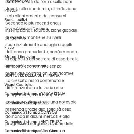
Cryptovalute F
caratterizzati da forti oscillazioni 
dovute alla pandemia, all'inflazione 
Privacy
e al rallentamento dei consumi. 
Bonus edilizi
Secondo le più recenti analisi 
Corte Giustizia Europea
internazionali, la produzione globale 
di mobili si mantiene su livelli 
Condominio
sostanzialmente analoghi a quelli 
Fisco
dell'anno precedente, confermando 
Mercati finanziari
la capacità del settore di assorbire le 
difficoltà economiche senza 
Banche e Assicurazioni
registrare contrazioni significative. 
SENTENZE DELLA SETTIMANA
La crescita resta contenuta e 
Visual Capitalist
differenziata tra le varie aree 
Comunicati stampa BANCA ITALIA
geografiche, ma il comparto 
continua a dimostrare una notevole 
Comunicati stampa MEF
resilienza grazie alla solidità della 
Comunicati stampa CONSOB
domanda in alcuni mercati e alla 
Comunicati stampa ANTITRUST
progressiva riorganizzazione delle 
catene di fornitura. In questo 
Comunicati stampa Min. Giustizia