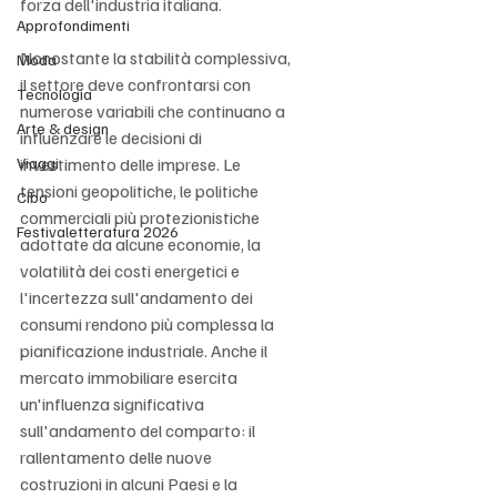
forza dell'industria italiana.
Approfondimenti
Nonostante la stabilità complessiva, 
Moda
il settore deve confrontarsi con 
Tecnologia
numerose variabili che continuano a 
Arte & design
influenzare le decisioni di 
Viaggi
investimento delle imprese. Le 
tensioni geopolitiche, le politiche 
Cibo
commerciali più protezionistiche 
Festivaletteratura 2026
adottate da alcune economie, la 
volatilità dei costi energetici e 
l'incertezza sull'andamento dei 
consumi rendono più complessa la 
pianificazione industriale. Anche il 
mercato immobiliare esercita 
un'influenza significativa 
sull'andamento del comparto: il 
rallentamento delle nuove 
costruzioni in alcuni Paesi e la 