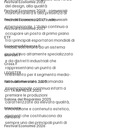
Festival Economia 2022
del design, alla qualità 
Festival Economia 2018 - comunicati
manifatturiera e alla presenza di 
marchi riconosciuti a livello 
Festival Economia 2017 - comunicati
internazionale. L'Italia continua a 
Festival Economia 2017
occupare un posto di primo piano 
ETF
tra i principali esportatori mondiali di 
Economia&Finanza F
mobili, sostenuta da un sistema 
produttivo altamente specializzato 
Mercati F
e da distretti industriali che 
Cross F
rappresentano un punto di 
LEGISTER
riferimento per il segmento medio-
alto del mercato. La domanda 
Festivalletteratura 2025
internazionale continua infatti a 
CITTÀ IMPRESA 2025
premiare le produzioni 
Salone del Risparmio 2025
caratterizzate da elevata qualità, 
Interviste
innovazione e contenuto estetico, 
elementi che costituiscono da 
Curiosità
sempre uno dei principali punti di 
Festival Economia 2026