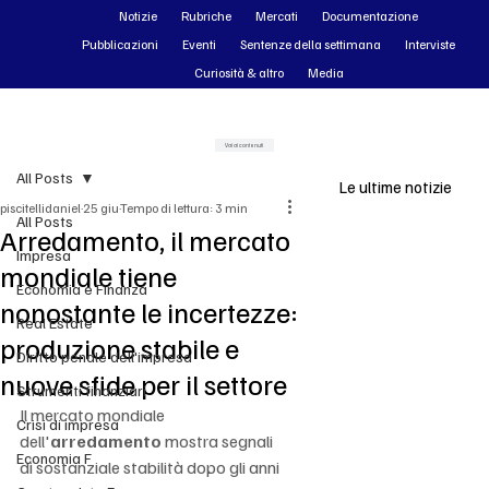
Notizie
Rubriche
Mercati
Documentazione
Pubblicazioni
Eventi
Sentenze della settimana
Interviste
Curiosità & altro
Media
Vai ai contenuti
All Posts
Le ultime notizie
piscitellidaniel
25 giu
Tempo di lettura: 3 min
All Posts
Arredamento, il mercato
Impresa
mondiale tiene
Economia e Finanza
nonostante le incertezze:
Real Estate
produzione stabile e
Diritto penale dell'impresa
nuove sfide per il settore
Strumenti finanziari
Il mercato mondiale 
Crisi di impresa
dell'
arredamento
 mostra segnali 
Economia F
di sostanziale stabilità dopo gli anni 