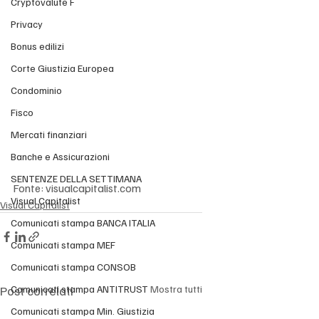
Cryptovalute F
Privacy
Bonus edilizi
Corte Giustizia Europea
Condominio
Fisco
Mercati finanziari
Banche e Assicurazioni
SENTENZE DELLA SETTIMANA
Fonte: visualcapitalist.com
Visual Capitalist
Visual Capitalist
Comunicati stampa BANCA ITALIA
Comunicati stampa MEF
Comunicati stampa CONSOB
Comunicati stampa ANTITRUST
Post correlati
Mostra tutti
Comunicati stampa Min. Giustizia