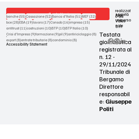
realizzat
Contattaci
società
ARX
55 post
52 post
51 post
32 post
o da
banche
(55)
Cassazione
(52)
Banca d'Italia
(51)
MEF
(32)
uniperso
Value
28 post
19 post
17 post
16 post
15 post
bce
(28)
EBA
(19)
lavoro
(17)
Consob
(16)
impresa
(15)
nale
S.r.l.
Terms & Conditions
11 post
10 post
10 post
10 post
antitrust
(11)
costruzioni
(10)
BTP
(10)
BTP Italia
(10)
Testata
9 post
9 post
9 post
8 post
Crisi d'Impresa
(9)
formazione
(9)
pil
(9)
antiriciclaggio
(8)
Privacy Policy
8 post
8 post
8 post
giornalistica
export
(8)
entrate tributarie
(8)
condominio
(8)
Accessibility Statement
registrata al
n. 12 -
29/11/2024
Tribunale di
Bergamo
Direttore
responsabil
e:
Giuseppe
Politi