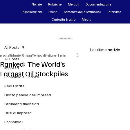
Notizie
Rubriche
Mercati
Documentazione
Pubblicazioni
Eventi
Sentenze della settimana
Interviste
Curiosità & altro
Media
Vai ai contenuti
All Posts
Le ultime notizie
piscitellidaniel
8 mag
Tempo di lettura: 1 min
All Posts
Ranked: The World’s
Impresa
Largest Oil Stockpiles
Economia e Finanza
Real Estate
Diritto penale dell'impresa
Strumenti finanziari
Crisi di impresa
Economia F