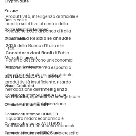
Cryptovalute F
Privacy
Produttività, intelligenza artificiale e 
Bonus edilizi
credito selettivo al centro della 
Corte Giustizia Europea
Relazione 2025 di Banca d’Italia
AbstractLa 
Relazione annuale 
Condominio
2025
 della Banca d’Italia e le 
Fisco
Considerazioni finali
 di Fabio 
Mercati finanziari
Panetta descrivono un’economia 
Banche e Assicurazioni
italiana resistente, ma esposta a 
vincoli strutturali: crescita debole, 
SENTENZE DELLA SETTIMANA
produttività insufficiente, ritardo 
Visual Capitalist
nell’adozione dell’
intelligenza 
Comunicati stampa BANCA ITALIA
artificiale
, dipendenza energetica e 
nuove vulnerabilità finanziarie.
Comunicati stampa MEF
Comunicati stampa CONSOB
Il quadro macroeconomico è 
Comunicati stampa ANTITRUST
ambivalente. L’economia mondiale 
ha mantenuto nel 2025 una crescita 
Comunicati stampa Min. Giustizia