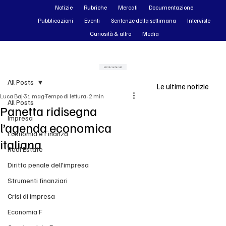
Notizie
Rubriche
Mercati
Documentazione
Pubblicazioni
Eventi
Sentenze della settimana
Interviste
Curiosità & altro
Media
Vai ai contenuti
All Posts
Le ultime notizie
Luca Baj
31 mag
Tempo di lettura: 2 min
All Posts
Panetta ridisegna
Impresa
l’agenda economica
Economia e Finanza
italiana
Real Estate
Diritto penale dell'impresa
Strumenti finanziari
Crisi di impresa
Economia F