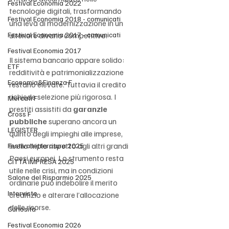
Festival Economia 2022
tecnologie digitali, trasformando 
Festival Economia 2018 - comunicati
una leva di modernizzazione in un 
Festival Economia 2017 - comunicati
ulteriore divario competitivo.
Festival Economia 2017
Il sistema bancario appare solido: 
ETF
redditività e patrimonializzazione 
Economia&Finanza F
restano elevate. Tuttavia il credito 
richiede selezione più rigorosa. I 
Mercati F
prestiti assistiti da 
garanzie 
Cross F
pubbliche
 superano ancora un 
LEGISTER
quinto degli impieghi alle imprese, 
livello triplo rispetto agli altri grandi 
Festivalletteratura 2025
Paesi europei. Lo strumento resta 
CITTÀ IMPRESA 2025
utile nelle crisi, ma in condizioni 
Salone del Risparmio 2025
ordinarie può indebolire il merito 
Interviste
creditizio e alterare l’allocazione 
delle risorse.
Curiosità
Festival Economia 2026