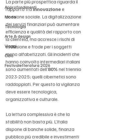
La parte più prospettica riguarda il 
Approfondimenti
rapporto tra 
innovazione
 e 
coesione sociale. La digitalizzazione 
Moda
dei servizi finanziari può aumentare 
Tecnologia
efficienza e qualità del rapporto con 
Arte & design
la clientela, ma accresce i rischi di 
Viaggi
esclusione e frode per i soggetti 
meno alfabetizzati. Gli incidenti che 
Cibo
hanno coinvolto intermediari italiani 
Festivaletteratura 2026
sono aumentati dell’
80%
 nel triennio 
2023-2025; quelli cibernetici sono 
raddoppiati. Per questo la vigilanza 
deve essere tecnologica, 
organizzativa e culturale.
La lettura complessiva è che la 
stabilità non basta più. L’Italia 
dispone di banche solide, finanza 
pubblica più credibile e investimenti 