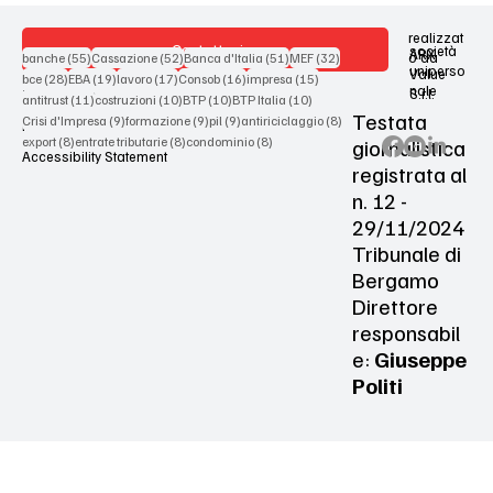
realizzat
Contattaci
società
ARX
55 post
52 post
51 post
32 post
o da
banche
(55)
Cassazione
(52)
Banca d'Italia
(51)
MEF
(32)
uniperso
Value
28 post
19 post
17 post
16 post
15 post
bce
(28)
EBA
(19)
lavoro
(17)
Consob
(16)
impresa
(15)
nale
S.r.l.
Terms & Conditions
11 post
10 post
10 post
10 post
antitrust
(11)
costruzioni
(10)
BTP
(10)
BTP Italia
(10)
Testata
9 post
9 post
9 post
8 post
Crisi d'Impresa
(9)
formazione
(9)
pil
(9)
antiriciclaggio
(8)
Privacy Policy
8 post
8 post
8 post
giornalistica
export
(8)
entrate tributarie
(8)
condominio
(8)
Accessibility Statement
registrata al
n. 12 -
29/11/2024
Tribunale di
Bergamo
Direttore
responsabil
e:
Giuseppe
Politi