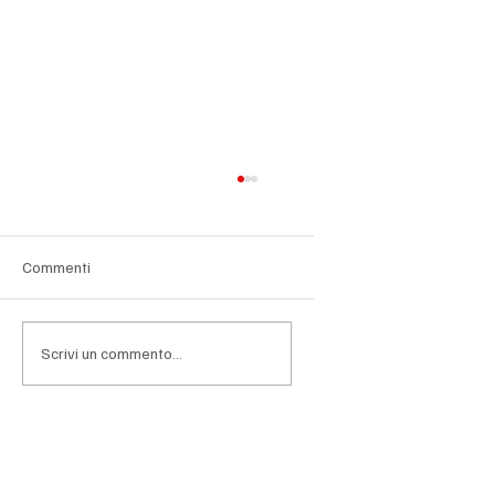
Commenti
Scrivi un commento...
ZES 2.0, sessanta miliardi per il Sud
produttivo