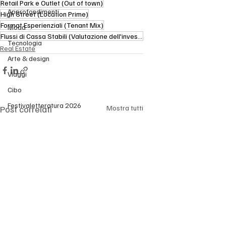
Retail Park e Outlet (Out of town)
Approfondimenti
High Street (Location Prime)
Format Esperienziali (Tenant Mix)
Moda
Flussi di Cassa Stabili (Valutazione dell'investimento)
Tecnologia
Real Estate
Arte & design
Viaggi
Cibo
Festivaletteratura 2026
Post correlati
Mostra tutti