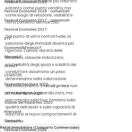
negozio fisico non viene più valutato 
Festival Economia 2022
soltanto come punto vendita, ma 
Festival Economia 2018 - comunicati
come luogo di relazione, visibilità e 
Festival Economia 2017 - comunicati
rafforzamento del marchio.
Festival Economia 2017
Dal punto di vista contrattuale, la 
ETF
selezione degli immobili diventa più 
Economia&Finanza F
rigorosa. Canoni, durata delle 
Mercati F
locazioni, clausole indicizzate, 
sostenibilità degli spazi e solidità del 
Cross F
conduttore assumono un peso 
LEGISTER
determinante nella valutazione 
Festivalletteratura 2025
dell’investimento. Il 
retail prime
 non 
vive una ripresa generalizzata, ma 
CITTÀ IMPRESA 2025
una crescita selettiva, fondata sulla 
Salone del Risparmio 2025
qualità dell’asset e sulla capacità di 
Interviste
adattarsi ai nuovi comportamenti di 
Curiosità
consumo.
Retail Immobiliare (Comparto Commerciale)
Festival Economia 2026