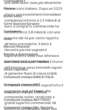
Cryptovalute F
una delle asset class più dinamiche 
del mercato italiano. Dopo un 2025 
Privacy
chiuso con investimenti immobiliari 
Bonus edilizi
complessivi intorno a 13 miliardi di 
Corte Giustizia Europea
euro, il comparto commerciale ha 
Condominio
raccolto circa 3,8 miliardi, con una 
crescita del 46 per cento rispetto 
Fisco
all’anno precedente. Il dato è 
Mercati finanziari
rilevante perché segnala il 
Banche e Assicurazioni
superamento della fase difensiva 
successiva alla pandemia e il ritorno 
SENTENZE DELLA SETTIMANA
dell’interesse verso immobili capaci 
Visual Capitalist
di generare flussi di cassa stabili.
Comunicati stampa BANCA ITALIA
Comunicati stampa MEF
A trainare il mercato è soprattutto il 
segmento 
out of town
, che 
Comunicati stampa CONSOB
comprende outlet, retail park e 
Comunicati stampa ANTITRUST
grandi superfici commerciali. Gli 
Comunicati stampa Min. Giustizia
investitori privilegiano asset con 