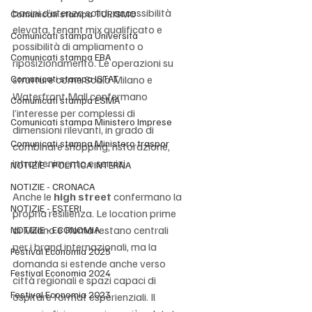
bacini d’utenza solidi, accessibilità 
Comunicati stampa TURISMO
elevata, tenant mix qualificato e 
Comunicati stampa Università
possibilità di ampliamento o 
Comunicati stampa EBA
riposizionamento. Le operazioni su 
Comunicati stampa ISTAT
strutture come Scalo Milano e 
Waterfront Mall confermano 
Comunicati stampa ESMA
l’interesse per complessi di 
Comunicati stampa Ministero Imprese
dimensioni rilevanti, in grado di 
Comunicati stampa Ministero traspor
combinare shopping, ristorazione, 
intrattenimento e servizi.
NOTIZIE - POLITICA INTERNA
NOTIZIE - CRONACA
Anche le 
high street
 confermano la 
NOTIZIE - ESTERI
propria resilienza. Le location prime 
di Milano e Roma restano centrali 
NOTIZIE - ECONOMIA
per i brand internazionali, ma la 
Festival Economia 2025
domanda si estende anche verso 
Festival Economia 2024
città regionali e spazi capaci di 
Festival Economia 2023
ospitare format esperienziali. Il 