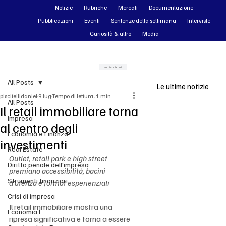
Notizie
Rubriche
Mercati
Documentazione
Pubblicazioni
Eventi
Sentenze della settimana
Interviste
Curiosità & altro
Media
Vai ai contenuti
All Posts
Le ultime notizie
piscitellidaniel
9 lug
Tempo di lettura: 1 min
All Posts
Il retail immobiliare torna
Impresa
al centro degli
Economia e Finanza
investimenti
Real Estate
Outlet, retail park e high street 
Diritto penale dell'impresa
premiano accessibilità, bacini 
Strumenti finanziari
d’utenza e format esperienziali
Crisi di impresa
Il retail immobiliare mostra una 
Economia F
ripresa significativa e torna a essere 