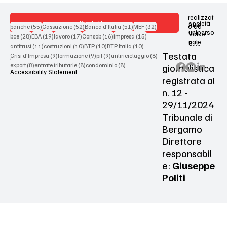
realizzat
Contattaci
società
ARX
55 post
52 post
51 post
32 post
o da
banche
(55)
Cassazione
(52)
Banca d'Italia
(51)
MEF
(32)
uniperso
Value
28 post
19 post
17 post
16 post
15 post
bce
(28)
EBA
(19)
lavoro
(17)
Consob
(16)
impresa
(15)
nale
S.r.l.
Terms & Conditions
11 post
10 post
10 post
10 post
antitrust
(11)
costruzioni
(10)
BTP
(10)
BTP Italia
(10)
Testata
9 post
9 post
9 post
8 post
Crisi d'Impresa
(9)
formazione
(9)
pil
(9)
antiriciclaggio
(8)
Privacy Policy
8 post
8 post
8 post
giornalistica
export
(8)
entrate tributarie
(8)
condominio
(8)
Accessibility Statement
registrata al
n. 12 -
29/11/2024
Tribunale di
Bergamo
Direttore
responsabil
e:
Giuseppe
Politi