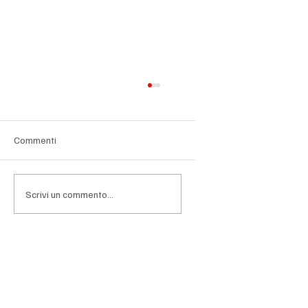
Commenti
Scrivi un commento...
Edifici da mettere in sicurezza, l’ordine
coinvolge tutti i comproprietari