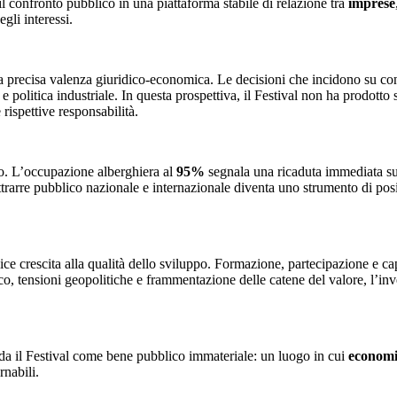
il confronto pubblico in una piattaforma stabile di relazione tra
imprese
gli interessi.
a precisa valenza giuridico-economica. Le decisioni che incidono su con
ale e politica industriale. In questa prospettiva, il Festival non ha prodot
rispettive responsabilità.
nto. L’occupazione alberghiera al
95%
segnala una ricaduta immediata sull
trarre pubblico nazionale e internazionale diventa uno strumento di posiz
lice crescita alla qualità dello sviluppo. Formazione, partecipazione e cap
co, tensioni geopolitiche e frammentazione delle catene del valore, l’in
da il Festival come bene pubblico immateriale: un luogo in cui
econom
rnabili.