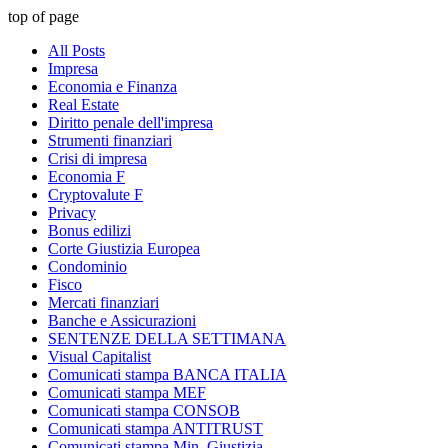
top of page
All Posts
Impresa
Economia e Finanza
Real Estate
Diritto penale dell'impresa
Strumenti finanziari
Crisi di impresa
Economia F
Cryptovalute F
Privacy
Bonus edilizi
Corte Giustizia Europea
Condominio
Fisco
Mercati finanziari
Banche e Assicurazioni
SENTENZE DELLA SETTIMANA
Visual Capitalist
Comunicati stampa BANCA ITALIA
Comunicati stampa MEF
Comunicati stampa CONSOB
Comunicati stampa ANTITRUST
Comunicati stampa Min. Giustizia