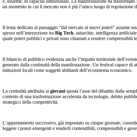
e, insieme, di capacità istituzionale. La manifestazione ha trasformato 
un momento in cui il mercato non è più l’unico luogo di regolazione de
Il tema dedicato al passaggio “dal mercato ai nuovi poteri” assume un
spesso nell’intersezione tra
Big Tech
, autarchie, intelligenza artifici
quale poteri pubblici e privati sono chiamati a rendere comprensibili le 
Il bilancio di pubblico evidenzia anche l’impatto territoriale dell’eve
generato dalla continuità della manifestazione. Un festival capace di at
istituzioni locali come soggetti abilitanti dell’ecosistema economico.
La centralità attribuita ai
giovani
sposta l’asse del dibattito dalla semp
contesto di una trasformazione accelerata da tecnologie, debito pubbli
strategico della competitività.
L’appuntamento successivo, già impostato su cinque giornate, consoli
leggere i poteri emergenti e renderli contendibili, comprensibili e gove