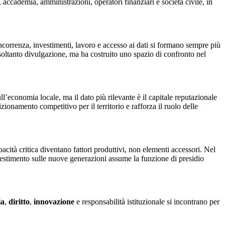
, accademia, amministrazioni, operatori finanziari e società civile, in
correnza, investimenti, lavoro e accesso ai dati si formano sempre più
to soltanto divulgazione, ma ha costruito uno spazio di confronto nel
’economia locale, ma il dato più rilevante è il capitale reputazionale
ionamento competitivo per il territorio e rafforza il ruolo delle
acità critica diventano fattori produttivi, non elementi accessori. Nel
vestimento sulle nuove generazioni assume la funzione di presidio
ia
,
diritto
,
innovazione
e responsabilità istituzionale si incontrano per