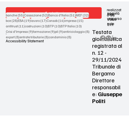
realizzat
Contattaci
società
ARX
55 post
52 post
51 post
32 post
o da
banche
(55)
Cassazione
(52)
Banca d'Italia
(51)
MEF
(32)
uniperso
Value
28 post
19 post
17 post
16 post
15 post
bce
(28)
EBA
(19)
lavoro
(17)
Consob
(16)
impresa
(15)
nale
S.r.l.
Terms & Conditions
11 post
10 post
10 post
10 post
antitrust
(11)
costruzioni
(10)
BTP
(10)
BTP Italia
(10)
Testata
9 post
9 post
9 post
8 post
Crisi d'Impresa
(9)
formazione
(9)
pil
(9)
antiriciclaggio
(8)
Privacy Policy
8 post
8 post
8 post
giornalistica
export
(8)
entrate tributarie
(8)
condominio
(8)
Accessibility Statement
registrata al
n. 12 -
29/11/2024
Tribunale di
Bergamo
Direttore
responsabil
e:
Giuseppe
Politi