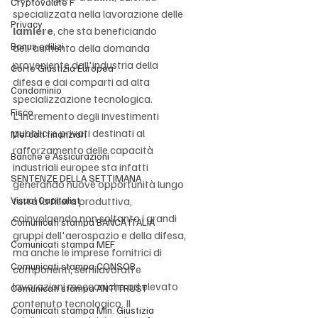
Cryptovalute F
specializzata nella lavorazione delle 
Privacy
lamiere
, che sta beneficiando 
Bonus edilizi
dell'aumento della domanda 
proveniente dall'industria della 
Corte Giustizia Europea
difesa e dai comparti ad alta 
Condominio
specializzazione tecnologica. 
Fisco
L'incremento degli investimenti 
pubblici e privati destinati al 
Mercati finanziari
rafforzamento delle capacità 
Banche e Assicurazioni
industriali europee sta infatti 
SENTENZE DELLA SETTIMANA
generando nuove opportunità lungo 
Visual Capitalist
tutta la filiera produttiva, 
coinvolgendo non soltanto i grandi 
Comunicati stampa BANCA ITALIA
gruppi dell'aerospazio e della difesa, 
Comunicati stampa MEF
ma anche le imprese fornitrici di 
Comunicati stampa CONSOB
componenti, semilavorati e 
lavorazioni meccaniche ad elevato 
Comunicati stampa ANTITRUST
contenuto tecnologico. Il 
Comunicati stampa Min. Giustizia