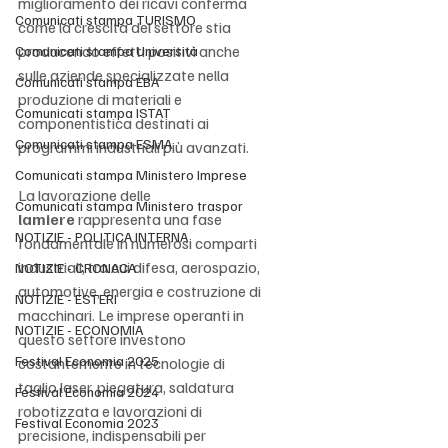
miglioramento dei ricavi conferma 
Comunicati stampa TURISMO
come la crescita del settore stia 
producendo effetti positivi anche 
Comunicati stampa Università
sulle aziende specializzate nella 
Comunicati stampa EBA
produzione di materiali e 
Comunicati stampa ISTAT
componentistica destinati ai 
Comunicati stampa ESMA
programmi industriali più avanzati.
Comunicati stampa Ministero Imprese
La lavorazione delle 
Comunicati stampa Ministero traspor
lamiere
 rappresenta una fase 
NOTIZIE - POLITICA INTERNA
fondamentale in numerosi comparti 
industriali, tra cui difesa, aerospazio, 
NOTIZIE - CRONACA
automotive, energia e costruzione di 
NOTIZIE - ESTERI
macchinari. Le imprese operanti in 
NOTIZIE - ECONOMIA
questo settore investono 
Festival Economia 2025
costantemente in tecnologie di 
taglio laser, piegatura, saldatura 
Festival Economia 2024
robotizzata e lavorazioni di 
Festival Economia 2023
precisione, indispensabili per 