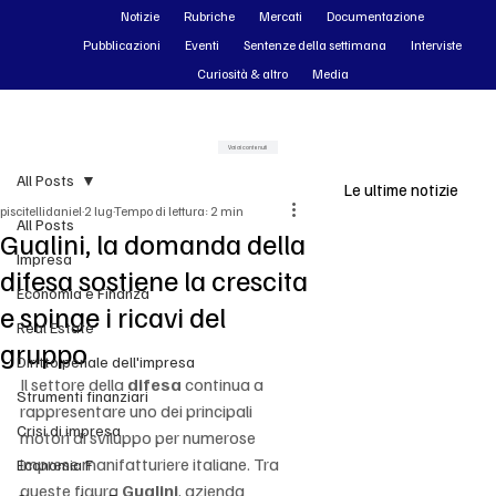
Notizie
Rubriche
Mercati
Documentazione
Pubblicazioni
Eventi
Sentenze della settimana
Interviste
Curiosità & altro
Media
Vai ai contenuti
All Posts
Le ultime notizie
piscitellidaniel
2 lug
Tempo di lettura: 2 min
All Posts
Gualini, la domanda della
Impresa
difesa sostiene la crescita
Economia e Finanza
e spinge i ricavi del
Real Estate
gruppo
Diritto penale dell'impresa
Il settore della 
difesa
 continua a 
Strumenti finanziari
rappresentare uno dei principali 
Crisi di impresa
motori di sviluppo per numerose 
imprese manifatturiere italiane. Tra 
Economia F
queste figura 
Gualini
, azienda 