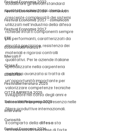
Festival Economia 2022
soddisfare gli elevati standard 
qualitativi richiesti dai clienti. La 
Festival Economia 2018 - comunicati
crescente complessità dei sistemi 
Festival Economia 2017 - comunicati
utilizzati nell'industria della difesa 
Festival Economia 2017
richiede infatti componenti sempre 
ETF
più performanti, caratterizzati da 
elevata precisione, resistenza dei 
Economia&Finanza F
materiali e rigorosi controlli 
Mercati F
qualitativi. Per le aziende italiane 
Cross F
specializzate nella carpenteria 
metallica avanzata si tratta di 
LEGISTER
un'opportunità importante per 
Festivalletteratura 2025
valorizzare competenze tecniche 
CITTÀ IMPRESA 2025
sviluppate nel corso degli anni e 
consolidare la propria presenza nelle 
Salone del Risparmio 2025
filiere produttive internazionali.
Interviste
Curiosità
Il comparto della 
difesa
 sta 
Festival Economia 2026
attraversando una fase di forte 