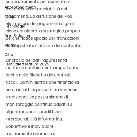
come strumento per aumentare 
Approfondimenti
trasparenza e tracciabilità dei 
pagamenti. La diffusione dei Pos 
Moda
elettronici e dei pagamenti digitali 
Tecnologia
viene considerata strategica proprio 
Arte & design
perché riduce spazio per transazioni 
Viaggi
non registrate e utilizzo del contante.
Cibo
L’incrocio dei dati rappresenta 
Festivaletteratura 2026
inoltre un cambiamento importante 
anche nella filosofia dei controlli 
fiscali. L’amministrazione finanziaria 
cerca infatti di passare da verifiche 
tradizionali ex post a sistemi di 
monitoraggio continuo basati su 
algoritmi, analisi predittive e 
interoperabilità informatica. 
L’obiettivo è individuare 
rapidamente anomalie e 