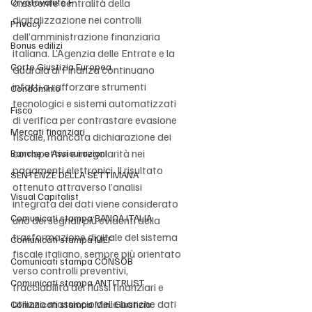
Cryptovalute F
crescente centralità della 
digitalizzazione nei controlli 
Privacy
dell’amministrazione finanziaria 
Bonus edilizi
italiana. L’Agenzia delle Entrate e la 
Corte Giustizia Europea
Guardia di Finanza continuano 
infatti a rafforzare strumenti 
Condominio
tecnologici e sistemi automatizzati 
Fisco
di verifica per contrastare evasione 
Mercati finanziari
fiscale, mancata dichiarazione dei 
corrispettivi e irregolarità nei 
Banche e Assicurazioni
pagamenti elettronici. Il risultato 
SENTENZE DELLA SETTIMANA
ottenuto attraverso l’analisi 
Visual Capitalist
integrata dei dati viene considerato 
Comunicati stampa BANCA ITALIA
uno dei segnali più evidenti della 
trasformazione digitale del sistema 
Comunicati stampa MEF
fiscale italiano, sempre più orientato 
Comunicati stampa CONSOB
verso controlli preventivi, 
Comunicati stampa ANTITRUST
tracciabilità dei flussi finanziari e 
utilizzo massiccio delle banche dati 
Comunicati stampa Min. Giustizia