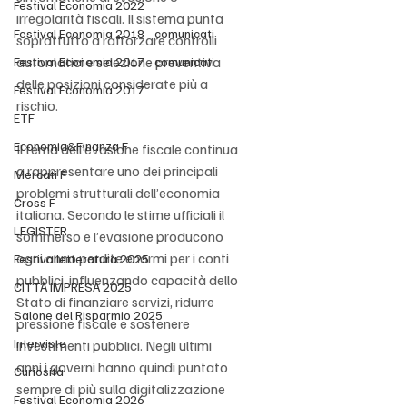
Festival Economia 2022
irregolarità fiscali. Il sistema punta 
Festival Economia 2018 - comunicati
soprattutto a rafforzare controlli 
automatici e selezione preventiva 
Festival Economia 2017 - comunicati
delle posizioni considerate più a 
Festival Economia 2017
rischio.
ETF
Economia&Finanza F
Il tema dell’evasione fiscale continua 
a rappresentare uno dei principali 
Mercati F
problemi strutturali dell’economia 
Cross F
italiana. Secondo le stime ufficiali il 
LEGISTER
sommerso e l’evasione producono 
ogni anno perdite enormi per i conti 
Festivalletteratura 2025
pubblici, influenzando capacità dello 
CITTÀ IMPRESA 2025
Stato di finanziare servizi, ridurre 
Salone del Risparmio 2025
pressione fiscale e sostenere 
Interviste
investimenti pubblici. Negli ultimi 
anni i governi hanno quindi puntato 
Curiosità
sempre di più sulla digitalizzazione 
Festival Economia 2026