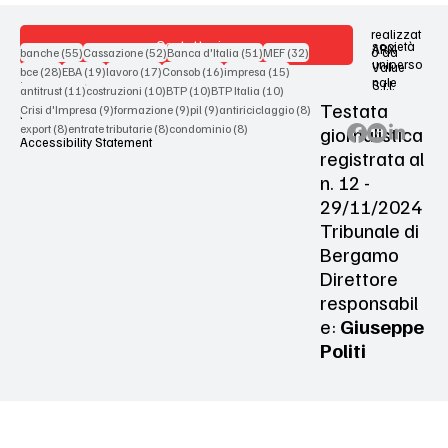
realizzat
Contattaci
società
ARX
55 post
52 post
51 post
32 post
o da
banche
(55)
Cassazione
(52)
Banca d'Italia
(51)
MEF
(32)
uniperso
Value
28 post
19 post
17 post
16 post
15 post
bce
(28)
EBA
(19)
lavoro
(17)
Consob
(16)
impresa
(15)
nale
S.r.l.
Terms & Conditions
11 post
10 post
10 post
10 post
antitrust
(11)
costruzioni
(10)
BTP
(10)
BTP Italia
(10)
Testata
9 post
9 post
9 post
8 post
Crisi d'Impresa
(9)
formazione
(9)
pil
(9)
antiriciclaggio
(8)
Privacy Policy
8 post
8 post
8 post
giornalistica
export
(8)
entrate tributarie
(8)
condominio
(8)
Accessibility Statement
registrata al
n. 12 -
29/11/2024
Tribunale di
Bergamo
Direttore
responsabil
e:
Giuseppe
Politi