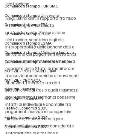
elettroniche.
Comunicati stampa TURISMO
Comunicati stampa Università
Negli ultimi anni il rapporto tra fisco 
Comunicati stampa EBA
e tecnologia è cambiato 
profondamente. Fatturazione 
Comunicati stampa ISTAT
elettronica, scontrino digitale, 
Comunicati stampa ESMA
interoperabilità delle banche dati e 
Comunicati stampa Ministero Imprese
diffusione dei pagamenti elettronici 
hanno aumentato enormemente la 
Comunicati stampa Ministero traspor
capacità dello Stato di monitorare 
NOTIZIE - POLITICA INTERNA
transazioni economiche e movimenti 
NOTIZIE - CRONACA
finanziari. L’incrocio tra dati 
NOTIZIE - ESTERI
provenienti dai Pos e quelli trasmessi 
dai registratori telematici consente 
NOTIZIE - ECONOMIA
infatti di individuare anomalie tra 
Festival Economia 2025
pagamenti ricevuti e corrispettivi 
Festival Economia 2024
dichiarati, facendo emergere 
eventuali discrepanze considerate 
Festival Economia 2023
sintomatiche di evasione o 