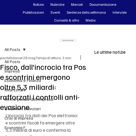
Notizie
Rubriche
Mercati
Documentazione
Pubblicazioni
Eventi
Sentenze della settimana
Interviste
Curiosità & altro
Media
Vai ai contenuti
All Posts
Le ultime notizie
piscitellidaniel
28 mag
Tempo di lettura: 3 min
All Posts
Fisco, dall’incrocio tra Pos
Impresa
e scontrini emergono
Economia e Finanza
oltre 5,3 miliardi:
Real Estate
rafforzati i controlli anti-
Diritto penale dell'impresa
evasione
Strumenti finanziari
L’incrocio tra dati dei Pos elettronici 
Crisi di impresa
e scontrini fiscali fa emergere oltre 
Economia F
5,3 miliardi di euro e conferma la 