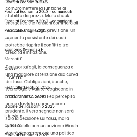
eventuali tagli senza 
Festival Economia 2022
compromettere la funzione di 
Festival Economia 2018 - comunicati
stabilità dei prezzi. Ma lo shock 
Festival Economia 2017 - comunicati
energetico e le tensioni commerciali 
rendono fragile ogni previsione: un 
Festival Economia 2017
aumento persistente dei costi 
ETF
potrebbe riaprire il conflitto tra 
Economia&Finanza F
crescita e inflazione.
Mercati F
Per i portafogli, la conseguenza è 
Cross F
una maggiore attenzione alla curva 
LEGISTER
dei tassi. Obbligazioni, banche, 
Festivalletteratura 2025
tecnologia e valute reagiscono in 
modo diverso a una Fed percepita 
CITTÀ IMPRESA 2025
come 
dovish
 o come ancora 
Salone del Risparmio 2025
prudente. Il vero segnale non sarà 
Interviste
solo la decisione sui tassi, ma la 
Curiosità
qualità della comunicazione: Warsh 
dovrà dimostrare che una politica 
Festival Economia 2026