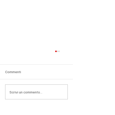
Commenti
Scrivi un commento...
Lombardia, la sfida hi-tech corre su grafene