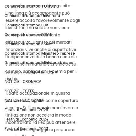
per sostenere mercati e crescita. 
Comunicati stampa TURISMO
Una linea più accomodante può 
Comunicati stampa Università
essere accolta favorevolmente dagli 
Comunicati stampa EBA
investitori, ma solo se non viene 
Comunicati stampa ISTAT
percepita come cedimento 
all’esecutivo. Il diritto dei mercati 
Comunicati stampa ESMA
finanziari vive anche di aspettative: 
Comunicati stampa Ministero Imprese
l’indipendenza della banca centrale 
Comunicati stampa Ministero traspor
è un bene immateriale che incide su 
cambio, obbligazioni e premio per il 
NOTIZIE - POLITICA INTERNA
rischio.
NOTIZIE - CRONACA
NOTIZIE - ESTERI
Il dato occupazionale, in questa 
prospettiva, agisce come copertura 
NOTIZIE - ECONOMIA
tecnica. Se l’economia crea lavoro e 
Festival Economia 2025
l’inflazione non accelera in modo 
Festival Economia 2024
incontrollato, la Fed può attendere, 
Festival Economia 2023
modulare il linguaggio e preparare 