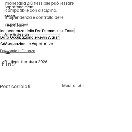
monetaria più flessibile può restare 
Approfondimenti
compatibile con disciplina, 
Moda
indipendenza e controllo delle 
aspettative.
Tecnologia
Indipendenza della Fed
Dilemma sui Tassi
Arte & design
Dato Occupazionale
Kevin Warsh
Viaggi
Comunicazione e Aspettative
Economia e Finanza
Cibo
Festivaletteratura 2026
Post correlati
Mostra tutti