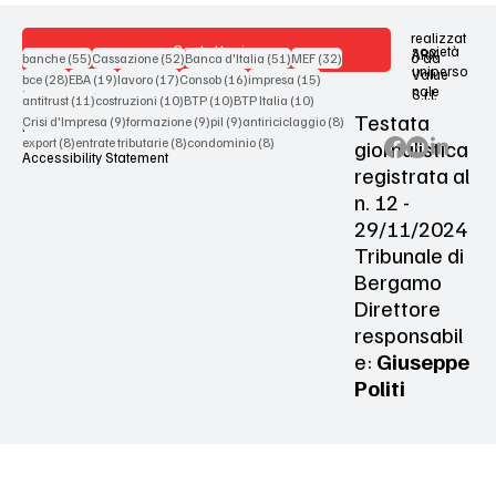
realizzat
Contattaci
società
ARX
55 post
52 post
51 post
32 post
o da
banche
(55)
Cassazione
(52)
Banca d'Italia
(51)
MEF
(32)
uniperso
Value
28 post
19 post
17 post
16 post
15 post
bce
(28)
EBA
(19)
lavoro
(17)
Consob
(16)
impresa
(15)
nale
S.r.l.
Terms & Conditions
11 post
10 post
10 post
10 post
antitrust
(11)
costruzioni
(10)
BTP
(10)
BTP Italia
(10)
Testata
9 post
9 post
9 post
8 post
Crisi d'Impresa
(9)
formazione
(9)
pil
(9)
antiriciclaggio
(8)
Privacy Policy
8 post
8 post
8 post
giornalistica
export
(8)
entrate tributarie
(8)
condominio
(8)
Accessibility Statement
registrata al
n. 12 -
29/11/2024
Tribunale di
Bergamo
Direttore
responsabil
e:
Giuseppe
Politi