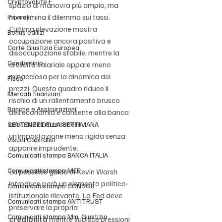
Cryptovalute F
spazio di manovra più ampio, ma 
non elimina il dilemma sui tassi. 
Privacy
L’ultima rilevazione mostra 
Bonus edilizi
occupazione ancora positiva e 
Corte Giustizia Europea
disoccupazione stabile, mentre la 
Condominio
crescita salariale appare meno 
minacciosa per la dinamica dei 
Fisco
prezzi. Questo quadro riduce il 
Mercati finanziari
rischio di un rallentamento brusco 
Banche e Assicurazioni
dell’economia e consente alla banca 
centrale di mantenere 
SENTENZE DELLA SETTIMANA
un’impostazione meno rigida senza 
Visual Capitalist
apparire imprudente.
Comunicati stampa BANCA ITALIA
Comunicati stampa MEF
La possibile guida di Kevin Warsh 
introduce però un elemento politico-
Comunicati stampa CONSOB
istituzionale rilevante. La Fed deve 
Comunicati stampa ANTITRUST
preservare la propria 
Comunicati stampa Min. Giustizia
credibilità
 mentre subisce pressioni 