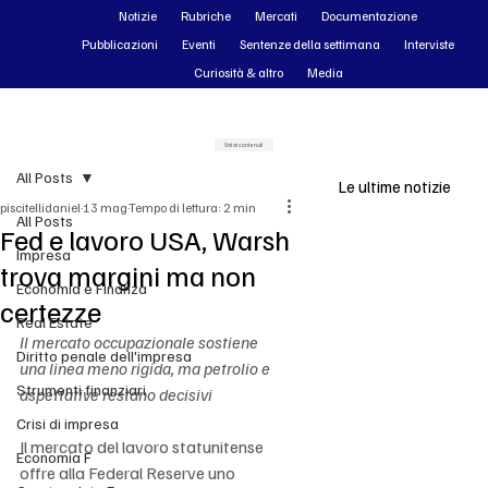
Notizie
Rubriche
Mercati
Documentazione
Pubblicazioni
Eventi
Sentenze della settimana
Interviste
Curiosità & altro
Media
Vai ai contenuti
All Posts
Le ultime notizie
piscitellidaniel
13 mag
Tempo di lettura: 2 min
All Posts
Fed e lavoro USA, Warsh
Impresa
trova margini ma non
Economia e Finanza
certezze
Real Estate
Il mercato occupazionale sostiene 
Diritto penale dell'impresa
una linea meno rigida, ma petrolio e 
Strumenti finanziari
aspettative restano decisivi
Crisi di impresa
Il mercato del lavoro statunitense 
Economia F
offre alla Federal Reserve uno 