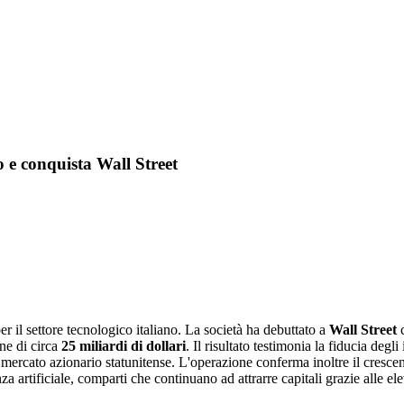
 e conquista Wall Street
 il settore tecnologico italiano. La società ha debuttato a
Wall Street
c
ne di circa
25 miliardi di dollari
. Il risultato testimonia la fiducia degl
mercato azionario statunitense. L'operazione conferma inoltre il crescent
enza artificiale, comparti che continuano ad attrarre capitali grazie alle el