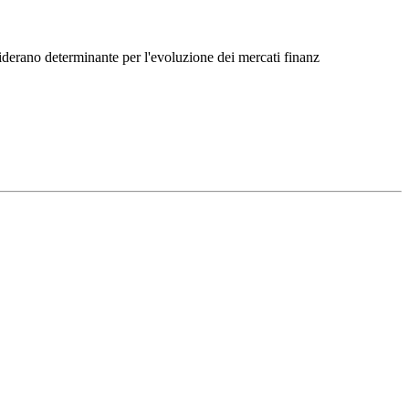
Γ
Γ
siderano determinante per l'evoluzione dei mercati finanz