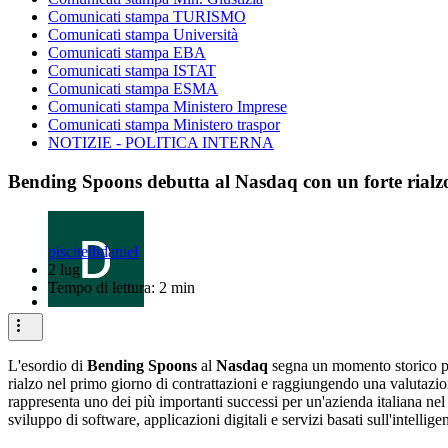
Comunicati stampa TURISMO
Comunicati stampa Università
Comunicati stampa EBA
Comunicati stampa ISTAT
Comunicati stampa ESMA
Comunicati stampa Ministero Imprese
Comunicati stampa Ministero traspor
NOTIZIE - POLITICA INTERNA
Bending Spoons debutta al Nasdaq con un forte rialzo
piscitellidaniel
2 lug
Tempo di lettura: 2 min
L'esordio di
Bending Spoons
al
Nasdaq
segna un momento storico per
rialzo nel primo giorno di contrattazioni e raggiungendo una valutazio
rappresenta uno dei più importanti successi per un'azienda italiana nel 
sviluppo di software, applicazioni digitali e servizi basati sull'intellig