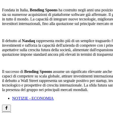
Fondata in Italia,
Bending Spoons
ha costruito negli anni una posizion
sia su numerose acquisizioni di piattaforme software già affermate. Il g
in tutto il mondo. La capacità di integrare nuove tecnologie, migliorare 
investitori internazionali, fino alla quotazione sul principale mercato
Il debutto al
Nasdaq
rappresenta molto più di un semplice traguardo fina
investimenti e rafforza la capacità dell'azienda di competere con i princi
aspettative sulla crescita futura della società, alimentate dall'espansion
quotazione impone standard ancora più elevati in termini di trasparenz
Il successo di
Bending Spoons
assume un significato rilevante anche 
capaci di competere su scala globale, attirare investimenti internaziona
il debutto a Wall Street rappresenta un segnale positivo per startup, i
tecnologico e prospettive di crescita internazionale. La sfida futura s
la presenza del gruppo nei principali mercati mondiali.
NOTIZIE - ECONOMIA