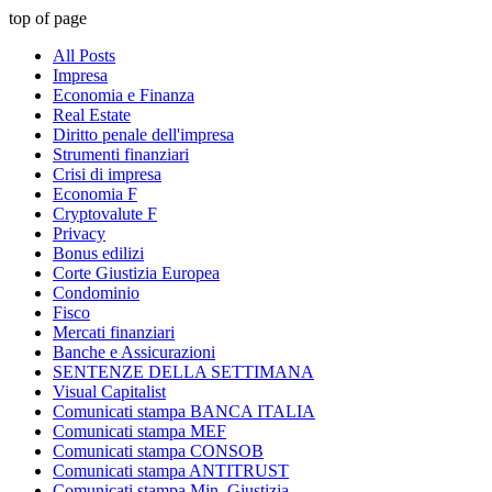
top of page
All Posts
Impresa
Economia e Finanza
Real Estate
Diritto penale dell'impresa
Strumenti finanziari
Crisi di impresa
Economia F
Cryptovalute F
Privacy
Bonus edilizi
Corte Giustizia Europea
Condominio
Fisco
Mercati finanziari
Banche e Assicurazioni
SENTENZE DELLA SETTIMANA
Visual Capitalist
Comunicati stampa BANCA ITALIA
Comunicati stampa MEF
Comunicati stampa CONSOB
Comunicati stampa ANTITRUST
Comunicati stampa Min. Giustizia