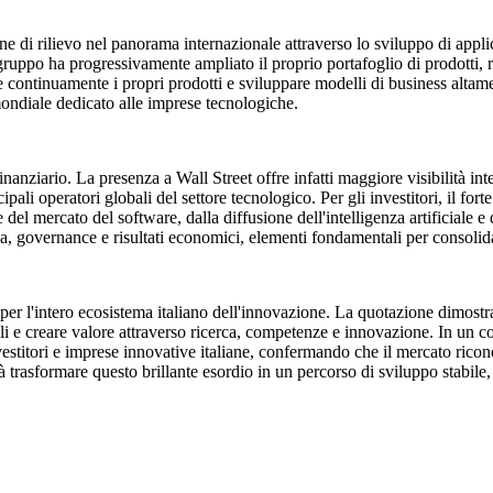
e di rilievo nel panorama internazionale attraverso lo sviluppo di applica
ruppo ha progressivamente ampliato il proprio portafoglio di prodotti, raf
continuamente i propri prodotti e sviluppare modelli di business altamente
 mondiale dedicato alle imprese tecnologiche.
nziario. La presenza a Wall Street offre infatti maggiore visibilità inter
pali operatori globali del settore tecnologico. Per gli investitori, il fort
e del mercato del software, dalla diffusione dell'intelligenza artificiale 
a, governance e risultati economici, elementi fondamentali per consolida
per l'intero ecosistema italiano dell'innovazione. La quotazione dimost
li e creare valore attraverso ricerca, competenze e innovazione. In un co
nvestitori e imprese innovative italiane, confermando che il mercato ricon
arà trasformare questo brillante esordio in un percorso di sviluppo stabi