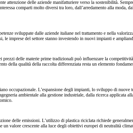
nte attenzione delle aziende manifatturiere verso la sostenibilità. Sempr
za interessa comparti molto diversi tra loro, dall’arredamento alla moda
petenze sviluppate dalle aziende italiane nel trattamento e nella valoriz
si, le imprese del settore stanno investendo in nuovi impianti e ampliando
ei prezzi delle materie prime tradizionali può influenzare la competitività
nto della qualità della raccolta differenziata resta un elemento fondamen
ul piano occupazionale. L’espansione degli impianti, lo sviluppo di nuove
ngegneria ambientale alla gestione industriale, dalla ricerca applicata a
nomico.
iduzione delle emissioni. L’utilizzo di plastica riciclata richiede general
 un valore crescente alla luce degli obiettivi europei di neutralità climat