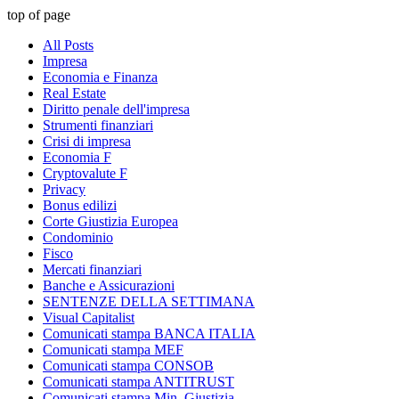
top of page
All Posts
Impresa
Economia e Finanza
Real Estate
Diritto penale dell'impresa
Strumenti finanziari
Crisi di impresa
Economia F
Cryptovalute F
Privacy
Bonus edilizi
Corte Giustizia Europea
Condominio
Fisco
Mercati finanziari
Banche e Assicurazioni
SENTENZE DELLA SETTIMANA
Visual Capitalist
Comunicati stampa BANCA ITALIA
Comunicati stampa MEF
Comunicati stampa CONSOB
Comunicati stampa ANTITRUST
Comunicati stampa Min. Giustizia