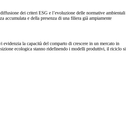
Γ
Γ
a diffusione dei criteri ESG e l’evoluzione delle normative ambientali
enza accumulata e della presenza di una filiera già ampiamente
avi evidenzia la capacità del comparto di crescere in un mercato in
izione ecologica stanno ridefinendo i modelli produttivi, il riciclo si