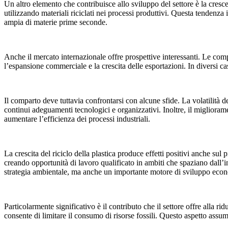
Un altro elemento che contribuisce allo sviluppo del settore è la cresce
utilizzando materiali riciclati nei processi produttivi. Questa tenden
ampia di materie prime seconde.
Anche il mercato internazionale offre prospettive interessanti. Le com
l’espansione commerciale e la crescita delle esportazioni. In diversi ca
Il comparto deve tuttavia confrontarsi con alcune sfide. La volatilità d
continui adeguamenti tecnologici e organizzativi. Inoltre, il migliorame
aumentare l’efficienza dei processi industriali.
La crescita del riciclo della plastica produce effetti positivi anche s
creando opportunità di lavoro qualificato in ambiti che spaziano dall’i
strategia ambientale, ma anche un importante motore di sviluppo eco
Particolarmente significativo è il contributo che il settore offre alla r
consente di limitare il consumo di risorse fossili. Questo aspetto assume