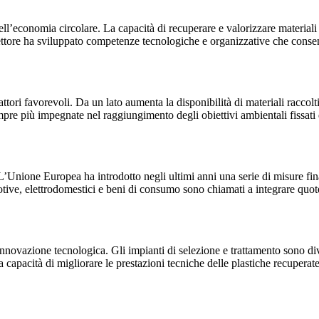
ll’economia circolare. La capacità di recuperare e valorizzare materiali 
 settore ha sviluppato competenze tecnologiche e organizzative che consento
tori favorevoli. Da un lato aumenta la disponibilità di materiali raccolti a
mpre più impegnate nel raggiungimento degli obiettivi ambientali fissati
 L’Unione Europea ha introdotto negli ultimi anni una serie di misure fin
omotive, elettrodomestici e beni di consumo sono chiamati a integrare quot
novazione tecnologica. Gli impianti di selezione e trattamento sono diven
La capacità di migliorare le prestazioni tecniche delle plastiche recuperat