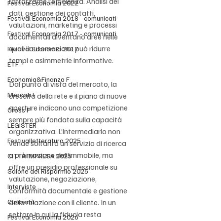
rafforzarne l’efficienza. Analisi dei 
Festival Economia 2022
dati, gestione dei contatti, 
Festival Economia 2018 - comunicati
valutazioni, marketing e processi 
Festival Economia 2017 - comunicati
documentali diventano aree nelle 
quali l’automazione può ridurre 
Festival Economia 2017
tempi e asimmetrie informative.
ETF
Economia&Finanza F
Dal punto di vista del mercato, la 
Mercati F
crescita della rete e il piano di nuove 
aperture indicano una competizione 
Cross F
sempre più fondata sulla capacità 
LEGISTER
organizzativa. L’intermediario non 
Festivalletteratura 2025
vende soltanto un servizio di ricerca 
o promozione dell’immobile, ma 
CITTÀ IMPRESA 2025
offre un presidio professionale su 
Salone del Risparmio 2025
valutazione, negoziazione, 
Interviste
conformità documentale e gestione 
Curiosità
della relazione con il cliente. In un 
settore in cui la fiducia resta 
Festival Economia 2026