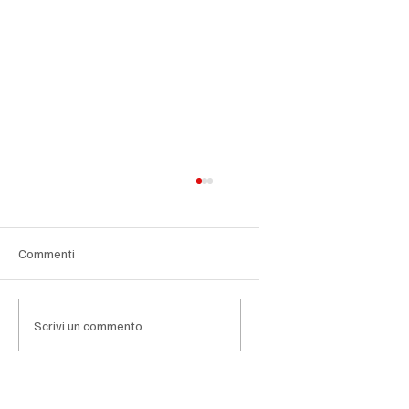
Commenti
Scrivi un commento...
Edifici da mettere in sicurezza, l’ordine