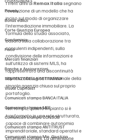
Cryptovalute F
I trent’anni di 
Remax Italia
 segnano 
l’evoluzione di un modello che ha 
Privacy
inciso sul modo di organizzare 
Bonus edilizi
l’intermediazione immobiliare. La 
Corte Giustizia Europea
formula dello studio associato, 
Condominio
basata sulla collaborazione tra 
consulenti indipendenti, sulla 
Fisco
condivisione delle informazioni e 
Mercati finanziari
sull’utilizzo di sistemi MLS, ha 
Banche e Assicurazioni
rappresentato una discontinuità 
rispetto alla logica tradizionale della 
SENTENZE DELLA SETTIMANA
singola agenzia chiusa sul proprio 
Visual Capitalist
portafoglio.
Comunicati stampa BANCA ITALIA
Comunicati stampa MEF
Nel tempo, questo impianto si è 
trasformato in una rete strutturata, 
Comunicati stampa CONSOB
capace di combinare autonomia 
Comunicati stampa ANTITRUST
imprenditoriale, standard operativi e 
Comunicati stampa Min. Giustizia
strumenti comuni. La dimensione 