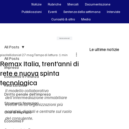
Notizie
Rubriche
Mercati
Documentazione
Pubblicazioni
Eventi
Sentenze della settimana
Interviste
Curiosità & altro
Media
Vai ai contenuti
All Posts
Le ultime notizie
piscitellidaniel
27 mag
Tempo di lettura: 1 min
All Posts
Remax Italia, trent’anni di
Impresa
rete e nuova spinta
Economia e Finanza
tecnologica
Real Estate
Il modello collaborativo 
Diritto penale dell'impresa
dell’intermediazione immobiliare 
Strumenti finanziari
evolve verso organizzazioni più 
scalabili, digitali e centrate sul ruolo 
Crisi di impresa
del consulente.
Economia F