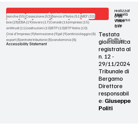
realizzat
Contattaci
società
ARX
55 post
52 post
51 post
32 post
o da
banche
(55)
Cassazione
(52)
Banca d'Italia
(51)
MEF
(32)
uniperso
Value
28 post
19 post
17 post
16 post
15 post
bce
(28)
EBA
(19)
lavoro
(17)
Consob
(16)
impresa
(15)
nale
S.r.l.
Terms & Conditions
11 post
10 post
10 post
10 post
antitrust
(11)
costruzioni
(10)
BTP
(10)
BTP Italia
(10)
Testata
9 post
9 post
9 post
8 post
Crisi d'Impresa
(9)
formazione
(9)
pil
(9)
antiriciclaggio
(8)
Privacy Policy
8 post
8 post
8 post
giornalistica
export
(8)
entrate tributarie
(8)
condominio
(8)
Accessibility Statement
registrata al
n. 12 -
29/11/2024
Tribunale di
Bergamo
Direttore
responsabil
e:
Giuseppe
Politi