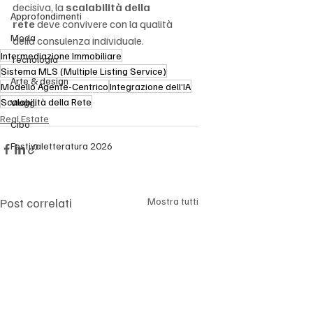
decisiva, la 
scalabilità della 
Approfondimenti
rete
 deve convivere con la qualità 
Moda
della consulenza individuale.
Intermediazione Immobiliare
Tecnologia
Sistema MLS (Multiple Listing Service)
Arte & design
Modello Agente-Centrico
Integrazione dell’IA
Scalabilità della Rete
Viaggi
Real Estate
Cibo
Festivaletteratura 2026
Post correlati
Mostra tutti