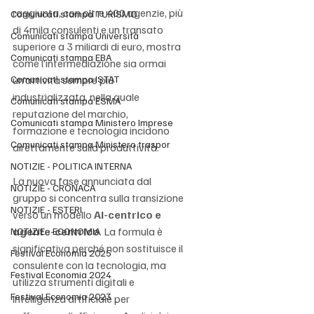
raggiunta, con oltre 400 agenzie, più 
Comunicati stampa TURISMO
di 4mila consulenti e un transato 
Comunicati stampa Università
superiore a 3 miliardi di euro, mostra 
Comunicati stampa EBA
come l’intermediazione sia ormai 
Comunicati stampa ISTAT
un’attività sempre più 
industrializzata, nella quale 
Comunicati stampa ESMA
reputazione del marchio, 
Comunicati stampa Ministero Imprese
formazione e tecnologia incidono 
Comunicati stampa Ministero traspor
direttamente sulla produttività.
NOTIZIE - POLITICA INTERNA
La nuova fase annunciata dal 
NOTIZIE - CRONACA
gruppo si concentra sulla transizione 
NOTIZIE - ESTERI
verso un modello 
AI-centrico e 
agente-centrico
. La formula è 
NOTIZIE - ECONOMIA
significativa perché non sostituisce il 
Festival Economia 2025
consulente con la tecnologia, ma 
Festival Economia 2024
utilizza strumenti digitali e 
Festival Economia 2023
intelligenza artificiale per 