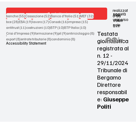
realizzat
Contattaci
società
ARX
55 post
52 post
51 post
32 post
o da
banche
(55)
Cassazione
(52)
Banca d'Italia
(51)
MEF
(32)
uniperso
Value
28 post
19 post
17 post
16 post
15 post
bce
(28)
EBA
(19)
lavoro
(17)
Consob
(16)
impresa
(15)
nale
S.r.l.
Terms & Conditions
11 post
10 post
10 post
10 post
antitrust
(11)
costruzioni
(10)
BTP
(10)
BTP Italia
(10)
Testata
9 post
9 post
9 post
8 post
Crisi d'Impresa
(9)
formazione
(9)
pil
(9)
antiriciclaggio
(8)
Privacy Policy
8 post
8 post
8 post
giornalistica
export
(8)
entrate tributarie
(8)
condominio
(8)
Accessibility Statement
registrata al
n. 12 -
29/11/2024
Tribunale di
Bergamo
Direttore
responsabil
e:
Giuseppe
Politi