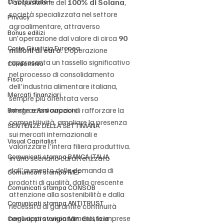
Cryptovalute F
l'acquisizione del 
100% di Solana
, 
società specializzata nel settore 
Privacy
agroalimentare, attraverso 
Bonus edilizi
un'operazione dal valore di circa 
90 
Corte Giustizia Europea
milioni di euro
. L'operazione 
rappresenta un tassello significativo 
Condominio
nel processo di consolidamento 
Fisco
dell'industria alimentare italiana, 
Mercati finanziari
sempre più orientata verso 
integrazioni capaci di rafforzare la 
Banche e Assicurazioni
competitività, ampliare la presenza 
SENTENZE DELLA SETTIMANA
sui mercati internazionali e 
Visual Capitalist
valorizzare l'intera filiera produttiva. 
Comunicati stampa BANCA ITALIA
In uno scenario caratterizzato 
dall'aumento della domanda di 
Comunicati stampa MEF
prodotti di qualità, dalla crescente 
Comunicati stampa CONSOB
attenzione alla sostenibilità e dalla 
Comunicati stampa ANTITRUST
necessità di garantire continuità 
negli approvvigionamenti, le imprese 
Comunicati stampa Min. Giustizia