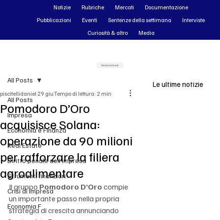
Notizie
Rubriche
Mercati
Documentazione
Pubblicazioni
Eventi
Sentenze della settimana
Interviste
Curiosità & altro
Media
Vai ai contenuti
All Posts
Le ultime notizie
piscitellidaniel
29 giu
Tempo di lettura: 2 min
All Posts
Pomodoro D’Oro
Impresa
acquisisce Solana:
Economia e Finanza
operazione da 90 milioni
Real Estate
per rafforzare la filiera
Diritto penale dell'impresa
agroalimentare
Strumenti finanziari
Il gruppo 
Pomodoro D’Oro
 compie 
Crisi di impresa
un importante passo nella propria 
Economia F
strategia di crescita annunciando 