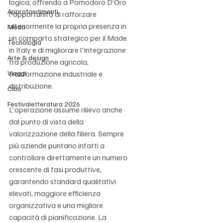
logica, offrendo a Pomodoro D’Oro 
Approfondimenti
l'opportunità di rafforzare 
ulteriormente la propria presenza in 
Moda
un comparto strategico per il Made 
Tecnologia
in Italy e di migliorare l'integrazione 
Arte & design
tra produzione agricola, 
Viaggi
trasformazione industriale e 
distribuzione.
Cibo
Festivaletteratura 2026
L'operazione assume rilievo anche 
dal punto di vista della 
valorizzazione della filiera. Sempre 
più aziende puntano infatti a 
controllare direttamente un numero 
crescente di fasi produttive, 
garantendo standard qualitativi 
elevati, maggiore efficienza 
organizzativa e una migliore 
capacità di pianificazione. La 