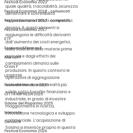
Festival Economia 2022
quale qualità, tracciabilità, sicurezza 
Festival Economia 2018 - comunicati
alimentare e sostenibilità 
rappresentano fattori competitivi 
Festival Economia 2017 - comunicati
decisivi. A questi elementi si 
Festival Economia 2017
aggiungono le difficoltà derivanti 
ETF
dall'aumento dei costi energetici, 
Economia&Finanza F
dalla volatilità delle materie prime 
agricole e dagli effetti dei 
Mercati F
cambiamenti climatici sulle 
Cross F
produzioni. In questo contesto le 
LEGISTER
operazioni di aggregazione 
consentono di creare realtà più 
Festivalletteratura 2025
solide sotto il profilo finanziario e 
CITTÀ IMPRESA 2025
industriale, in grado di investire 
Salone del Risparmio 2025
maggiormente in ricerca, 
Interviste
innovazione tecnologica e sviluppo 
commerciale. L'acquisizione di 
Curiosità
Solana si inserisce proprio in questa 
Festival Economia 2026