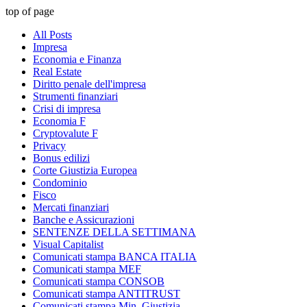
top of page
All Posts
Impresa
Economia e Finanza
Real Estate
Diritto penale dell'impresa
Strumenti finanziari
Crisi di impresa
Economia F
Cryptovalute F
Privacy
Bonus edilizi
Corte Giustizia Europea
Condominio
Fisco
Mercati finanziari
Banche e Assicurazioni
SENTENZE DELLA SETTIMANA
Visual Capitalist
Comunicati stampa BANCA ITALIA
Comunicati stampa MEF
Comunicati stampa CONSOB
Comunicati stampa ANTITRUST
Comunicati stampa Min. Giustizia