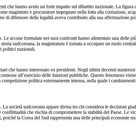
enti che hanno avuto un forte impatto sul dibattito nazionale. La figura
come magistrato e procuratore impegnato nella lotta alla corruzione, acq
e di difensore della legalità aveva contribuito alla sua affermazione poli
. Le accuse formulate nei suoi confronti hanno alimentato una delle più 
la storia sudcoreana, la magistratura è tornata a occupare un ruolo centr
i politici nazionali.
ari che hanno interessato ex presidenti. Negli ultimi decenni numerosi c
ni connesse all’esercizio delle funzioni pubbliche. Questo fenomeno viene 
na competizione politica estremamente intensa, nella quale i cambiamen
 La società sudcoreana appare divisa tra chi considera le decisioni giudi
ente conflittualità che rischia di compromettere la stabilità del Paese. 
li, poiché la Corea del Sud rappresenta una delle principali economie mon