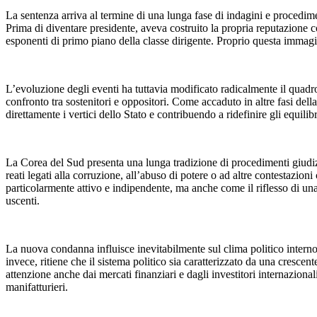
La sentenza arriva al termine di una lunga fase di indagini e procedim
Prima di diventare presidente, aveva costruito la propria reputazione 
esponenti di primo piano della classe dirigente. Proprio questa immagin
L’evoluzione degli eventi ha tuttavia modificato radicalmente il quadro
confronto tra sostenitori e oppositori. Come accaduto in altre fasi del
direttamente i vertici dello Stato e contribuendo a ridefinire gli equilibr
La Corea del Sud presenta una lunga tradizione di procedimenti giudizi
reati legati alla corruzione, all’abuso di potere o ad altre contestazio
particolarmente attivo e indipendente, ma anche come il riflesso di u
uscenti.
La nuova condanna influisce inevitabilmente sul clima politico interno.
invece, ritiene che il sistema politico sia caratterizzato da una cresc
attenzione anche dai mercati finanziari e dagli investitori internaziona
manifatturieri.