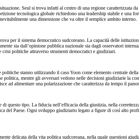
ituazione. Seul si trova infatti al centro di una regione caratterizzata da
mpetizione tecnologica globale richiedono una leadership stabile e una for
nevitabilmente una dimensione che va oltre il semplice ambito interno.
rova per il sistema democratico sudcoreano. La capacità delle istituzion
tamente sia dall’opinione pubblica nazionale sia dagli osservatori intern
e crisi politiche attraverso strumenti democratici e giudiziari.
ze politiche stanno utilizzando il caso Yoon come elemento centrale della
politica, mentre gli avversari vedono nelle decisioni giudiziarie la conf
uisce ad alimentare una polarizzazione che caratterizza da tempo il pan
 di questo tipo. La fiducia nell’efficacia della giustizia, nella correttez
a del Paese. Ogni sviluppo giudiziario legato a figure di così alto prof
e delicata della vita politica sudcoreana, nella quale questioni giudizia