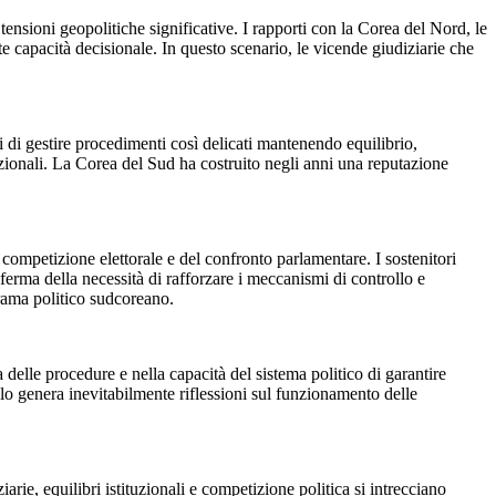
 tensioni geopolitiche significative. I rapporti con la Corea del Nord, le
te capacità decisionale. In questo scenario, le vicende giudiziarie che
i di gestire procedimenti così delicati mantenendo equilibrio,
azionali. La Corea del Sud ha costruito negli anni una reputazione
 competizione elettorale e del confronto parlamentare. I sostenitori
erma della necessità di rafforzare i meccanismi di controllo e
orama politico sudcoreano.
za delle procedure e nella capacità del sistema politico di garantire
ilo genera inevitabilmente riflessioni sul funzionamento delle
rie, equilibri istituzionali e competizione politica si intrecciano