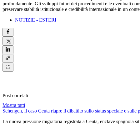
profondamente. Gli sviluppi futuri dei procedimenti e le eventuali con
preservare stabilità istituzionale e credibilità internazionale in un co
NOTIZIE - ESTERI
Post correlati
Mostra tutti
Schengen, il caso Ceuta riapre il dibattito sullo status speciale e sulle 
La nuova pressione migratoria registrata a Ceuta, enclave spagnola situ