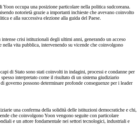
 di Yoon occupa una posizione particolare nella politica sudcoreana.
uisendo notorietà grazie a importanti inchieste che avevano coinvolto
tica e alla successiva elezione alla guida del Paese.
intense crisi istituzionali degli ultimi anni, generando un acceso
ale nella vita pubblica, intervenendo su vicende che coinvolgono
api di Stato sono stati coinvolti in indagini, processi e condanne per
spesso interpretato come il risultato di un sistema giudiziario
ti di governo possono determinare profonde conseguenze per i leader
ziarie una conferma della solidità delle istituzioni democratiche e chi,
Le vicende che coinvolgono Yoon vengono seguite con particolare
diali e un attore fondamentale nei settori tecnologici, industriali e