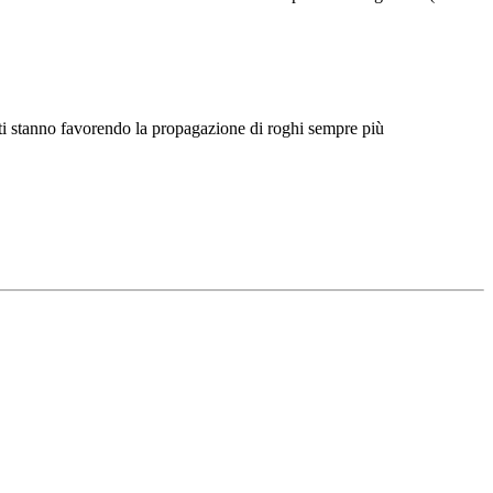
Γ
Γ
enti stanno favorendo la propagazione di roghi sempre più