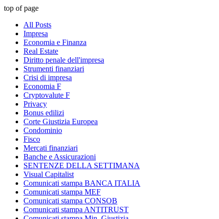
top of page
All Posts
Impresa
Economia e Finanza
Real Estate
Diritto penale dell'impresa
Strumenti finanziari
Crisi di impresa
Economia F
Cryptovalute F
Privacy
Bonus edilizi
Corte Giustizia Europea
Condominio
Fisco
Mercati finanziari
Banche e Assicurazioni
SENTENZE DELLA SETTIMANA
Visual Capitalist
Comunicati stampa BANCA ITALIA
Comunicati stampa MEF
Comunicati stampa CONSOB
Comunicati stampa ANTITRUST
Comunicati stampa Min. Giustizia