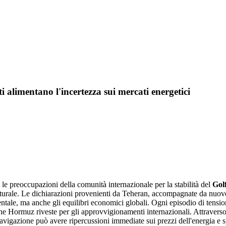
i alimentano l'incertezza sui mercati energetici
e preoccupazioni della comunità internazionale per la stabilità del
Gol
aturale. Le dichiarazioni provenienti da Teheran, accompagnate da nuove i
entale, ma anche gli equilibri economici globali. Ogni episodio di tension
che Hormuz riveste per gli approvvigionamenti internazionali. Attraverso 
navigazione può avere ripercussioni immediate sui prezzi dell'energia e su