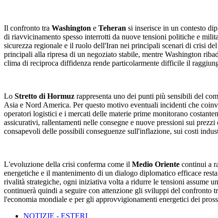
Il confronto tra
Washington
e
Teheran
si inserisce in un contesto di
di riavvicinamento spesso interrotti da nuove tensioni politiche e milit
sicurezza regionale e il ruolo dell'Iran nei principali scenari di crisi 
principali alla ripresa di un negoziato stabile, mentre Washington ribad
clima di reciproca diffidenza rende particolarmente difficile il raggiun
Lo
Stretto di Hormuz
rappresenta uno dei punti più sensibili del comm
Asia e Nord America. Per questo motivo eventuali incidenti che coinvol
operatori logistici e i mercati delle materie prime monitorano costante
assicurativi, rallentamenti nelle consegne e nuove pressioni sui prezz
consapevoli delle possibili conseguenze sull'inflazione, sui costi indust
L'evoluzione della crisi conferma come il
Medio Oriente
continui a ra
energetiche e il mantenimento di un dialogo diplomatico efficace restan
rivalità strategiche, ogni iniziativa volta a ridurre le tensioni assume 
continuerà quindi a seguire con attenzione gli sviluppi del confronto tra
l'economia mondiale e per gli approvvigionamenti energetici dei pross
NOTIZIE - ESTERI