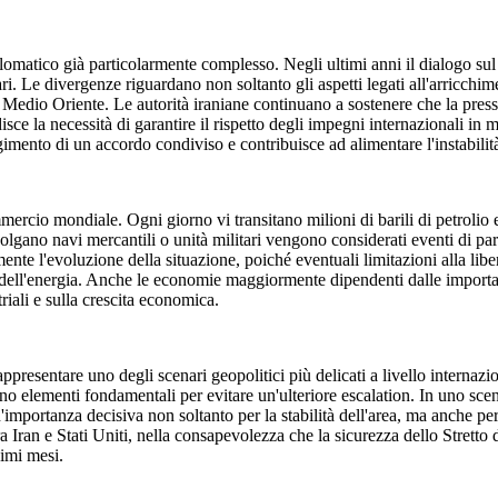
plomatico già particolarmente complesso. Negli ultimi anni il dialogo sul
ari. Le divergenze riguardano non soltanto gli aspetti legati all'arricchi
del Medio Oriente. Le autorità iraniane continuano a sostenere che la press
isce la necessità di garantire il rispetto degli impegni internazionali in
gimento di un accordo condiviso e contribuisce ad alimentare l'instabilità 
ercio mondiale. Ogni giorno vi transitano milioni di barili di petrolio e 
gano navi mercantili o unità militari vengono considerati eventi di par
mente l'evoluzione della situazione, poiché eventuali limitazioni alla li
i dell'energia. Anche le economie maggiormente dipendenti dalle importazi
riali e sulla crescita economica.
ppresentare uno degli scenari geopolitici più delicati a livello internazio
o elementi fondamentali per evitare un'ulteriore escalation. In uno scena
un'importanza decisiva non soltanto per la stabilità dell'area, ma anche pe
 Iran e Stati Uniti, nella consapevolezza che la sicurezza dello Stretto d
imi mesi.