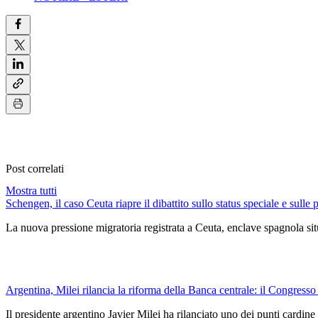
Post correlati
Mostra tutti
Schengen, il caso Ceuta riapre il dibattito sullo status speciale e sulle 
La nuova pressione migratoria registrata a Ceuta, enclave spagnola situ
Argentina, Milei rilancia la riforma della Banca centrale: il Congresso
Il presidente argentino Javier Milei ha rilanciato uno dei punti car