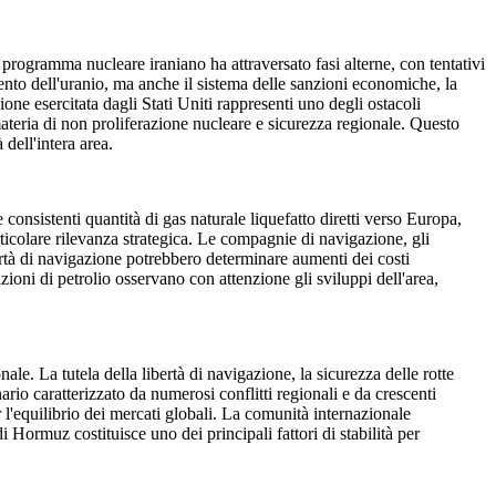
 programma nucleare iraniano ha attraversato fasi alterne, con tentativi
mento dell'uranio, ma anche il sistema delle sanzioni economiche, la
ione esercitata dagli Stati Uniti rappresenti uno degli ostacoli
 materia di non proliferazione nucleare e sicurezza regionale. Questo
dell'intera area.
consistenti quantità di gas naturale liquefatto diretti verso Europa,
ticolare rilevanza strategica. Le compagnie di navigazione, gli
bertà di navigazione potrebbero determinare aumenti dei costi
oni di petrolio osservano con attenzione gli sviluppi dell'area,
nale. La tutela della libertà di navigazione, la sicurezza delle rotte
rio caratterizzato da numerosi conflitti regionali e da crescenti
r l'equilibrio dei mercati globali. La comunità internazionale
i Hormuz costituisce uno dei principali fattori di stabilità per