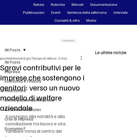
Notizie
Rubriche
Mercati
Documentazione
Pubblicazioni
Eventi
Sentenze della settimana
Interviste
Curiosità & altro
Media
Vai ai contenuti
All Posts
Le ultime notizie
piscitellidaniel
8 giu
Tempo di lettura: 3 min
All Posts
Sgravi contributivi per le
Impresa
imprese che sostengono i
Economia e Finanza
genitori: verso un nuovo
Real Estate
modello di welfare
Diritto penale dell'impresa
aziendale
Strumenti finanziari
Il sostegno alla natalità e alla 
Crisi di impresa
conciliazione tra lavoro e vita 
Economia F
familiare torna al centro del 