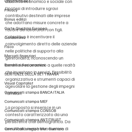
Cryptovalute F
dibattito economico e sociale con 
l’ipotesi di introdurre sgravi 
Privacy
contributivi destinati alle imprese 
Bonus edilizi
che adottano misure concrete a 
Corte Giustizia Europea
favore dei lavoratori con figli. 
L’obiettivo è incentivare il 
Condominio
coinvolgimento diretto delle aziende 
Fisco
nelle politiche di supporto alla 
Mercati finanziari
genitorialità, riconoscendo un 
beneficio economico a quelle realtà 
Banche e Assicurazioni
che investono in servizi, flessibilità 
SENTENZE DELLA SETTIMANA
organizzativa e strumenti capaci di 
Visual Capitalist
agevolare la gestione degli impegni 
Comunicati stampa BANCA ITALIA
familiari.
Comunicati stampa MEF
La proposta si inserisce in un 
Comunicati stampa CONSOB
contesto caratterizzato da una 
Comunicati stampa ANTITRUST
persistente crisi demografica. Da 
anni l’Italia registra un numero di 
Comunicati stampa Min. Giustizia