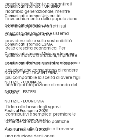
nascite insufficiente a garantire il 
Comunicati stampa TURISMO
ricambio generazionale, mentre 
Comunicati stampa Università
l’invecchiamento della popolazione 
Comunicati stampa EBA
continua a produrre effetti sul 
mercato del lavoro, sul sistema 
Comunicati stampa ISTAT
previdenziale e sulla sostenibilità 
Comunicati stampa ESMA
della crescita economica. Per 
Comunicati stampa Ministero Imprese
questo motivo istituzioni, imprese e 
parti sociali stanno valutando nuove 
Comunicati stampa Ministero traspor
soluzioni che consentano di rendere 
NOTIZIE - POLITICA INTERNA
più compatibile la scelta di avere figli 
NOTIZIE - CRONACA
con la partecipazione al mondo del 
NOTIZIE - ESTERI
lavoro.
NOTIZIE - ECONOMIA
L’idea alla base degli sgravi 
Festival Economia 2025
contributivi è semplice: premiare le 
Festival Economia 2024
aziende che adottano politiche 
favorevoli alle famiglie attraverso 
Festival Economia 2023
una riduzione degli oneri 