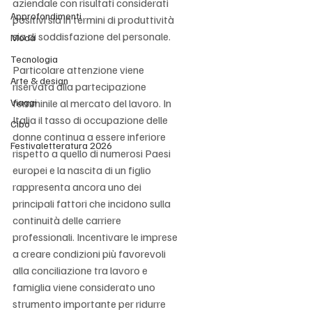
aziendale con risultati considerati 
Approfondimenti
positivi sia in termini di produttività 
sia di soddisfazione del personale.
Moda
Tecnologia
Particolare attenzione viene 
Arte & design
riservata alla partecipazione 
Viaggi
femminile al mercato del lavoro. In 
Italia il tasso di occupazione delle 
Cibo
donne continua a essere inferiore 
Festivaletteratura 2026
rispetto a quello di numerosi Paesi 
europei e la nascita di un figlio 
rappresenta ancora uno dei 
principali fattori che incidono sulla 
continuità delle carriere 
professionali. Incentivare le imprese 
a creare condizioni più favorevoli 
alla conciliazione tra lavoro e 
famiglia viene considerato uno 
strumento importante per ridurre 