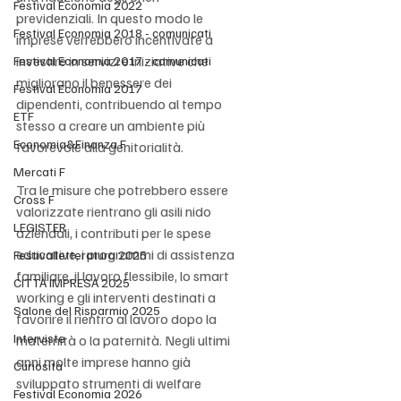
Festival Economia 2022
previdenziali. In questo modo le 
Festival Economia 2018 - comunicati
imprese verrebbero incentivate a 
investire in servizi e iniziative che 
Festival Economia 2017 - comunicati
migliorano il benessere dei 
Festival Economia 2017
dipendenti, contribuendo al tempo 
ETF
stesso a creare un ambiente più 
Economia&Finanza F
favorevole alla genitorialità.
Mercati F
Tra le misure che potrebbero essere 
Cross F
valorizzate rientrano gli asili nido 
LEGISTER
aziendali, i contributi per le spese 
educative, i programmi di assistenza 
Festivalletteratura 2025
familiare, il lavoro flessibile, lo smart 
CITTÀ IMPRESA 2025
working e gli interventi destinati a 
Salone del Risparmio 2025
favorire il rientro al lavoro dopo la 
Interviste
maternità o la paternità. Negli ultimi 
anni molte imprese hanno già 
Curiosità
sviluppato strumenti di welfare 
Festival Economia 2026