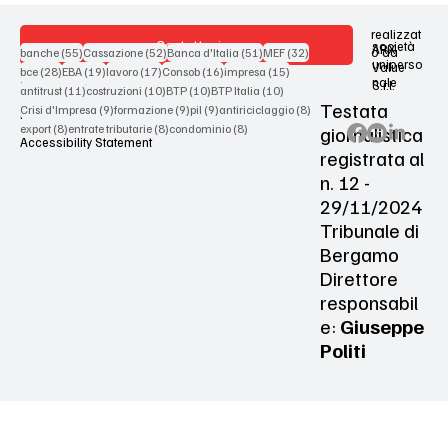
realizzat
Contattaci
società
ARX
55 post
52 post
51 post
32 post
o da
banche
(55)
Cassazione
(52)
Banca d'Italia
(51)
MEF
(32)
uniperso
Value
28 post
19 post
17 post
16 post
15 post
bce
(28)
EBA
(19)
lavoro
(17)
Consob
(16)
impresa
(15)
nale
S.r.l.
Terms & Conditions
11 post
10 post
10 post
10 post
antitrust
(11)
costruzioni
(10)
BTP
(10)
BTP Italia
(10)
Testata
9 post
9 post
9 post
8 post
Crisi d'Impresa
(9)
formazione
(9)
pil
(9)
antiriciclaggio
(8)
Privacy Policy
8 post
8 post
8 post
giornalistica
export
(8)
entrate tributarie
(8)
condominio
(8)
Accessibility Statement
registrata al
n. 12 -
29/11/2024
Tribunale di
Bergamo
Direttore
responsabil
e:
Giuseppe
Politi