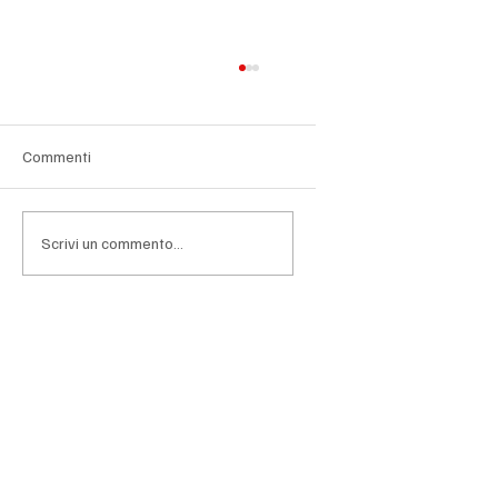
Commenti
Scrivi un commento...
Orsini: "L'energia è una priorità, serve un
mercato unico a livello europeo"