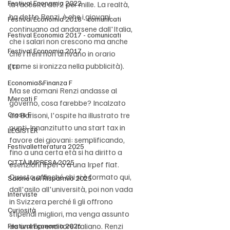
Festival Economia 2022
la raccolta del 2 per mille. La realtà, 
ha detto Renzi, è che i giovani 
Festival Economia 2018 - comunicati
continuano ad andarsene dall'Italia, 
Festival Economia 2017 - comunicati
che i salari non crescono ma anche 
Festival Economia 2017
che i treni non arrivano in orario 
(come si ironizza nella pubblicità). 
ETF
Economia&Finanza F
Ma se domani Renzi andasse al 
Mercati F
governo, cosa farebbe? Incalzato 
Cross F
da Barisoni, l'ospite ha illustrato tre 
punti. Innanzitutto una start tax in 
LEGISTER
favore dei giovani: semplificando, 
Festivalletteratura 2025
fino a una certa età si ha diritto a 
CITTÀ IMPRESA 2025
esenzioni Irpef o a una Irpef flat. 
Questo affinché chi si è formato qui, 
Salone del Risparmio 2025
dall'asilo all'università, poi non vada 
Interviste
in Svizzera perché lì gli offrono 
Curiosità
stipendi migliori, ma venga assunto 
da un imprenditore italiano. Renzi 
Festival Economia 2026