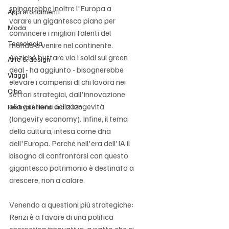
spingerebbe inoltre l'Europa a 
Approfondimenti
varare un gigantesco piano per 
Moda
convincere i migliori talenti del 
Tecnologia
mondo a venire nel continente. 
Anziché buttare via i soldi sul green 
Arte & design
deal - ha aggiunto - bisognerebbe 
Viaggi
elevare i compensi di chi lavora nei 
Cibo
settori strategici, dall'innovazione 
alla gestione della longevità 
Festivaletteratura 2026
(longevity economy). Infine, il tema 
della cultura, intesa come dna 
dell'Europa. Perché nell'era dell'IA il 
bisogno di confrontarsi con questo 
gigantesco patrimonio è destinato a 
crescere, non a calare. 
Venendo a questioni più strategiche: 
Renzi è a favore di una politica 