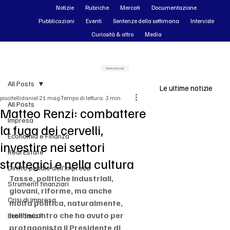
Notizie
Rubriche
Mercati
Documentazione
Pubblicazioni
Eventi
Sentenze della settimana
Interviste
Curiosità & altro
Media
Vai ai contenuti
All Posts
Le ultime notizie
piscitellidaniel
21 mag
Tempo di lettura: 3 min
All Posts
Matteo Renzi: combattere
Impresa
la fuga dei cervelli,
Economia e Finanza
investire nei settori
Real Estate
strategici e nella cultura
Diritto penale dell'impresa
Tasse, politiche industriali, 
Strumenti finanziari
giovani, riforme, ma anche 
Crisi di impresa
molta politica, naturalmente, 
nell'incontro che ha avuto per 
Economia F
protagonista il Presidente di 