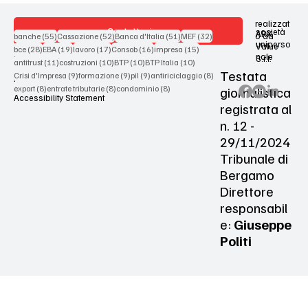
realizzat
Contattaci
società
ARX
55 post
52 post
51 post
32 post
o da
banche
(55)
Cassazione
(52)
Banca d'Italia
(51)
MEF
(32)
uniperso
Value
28 post
19 post
17 post
16 post
15 post
bce
(28)
EBA
(19)
lavoro
(17)
Consob
(16)
impresa
(15)
nale
S.r.l.
Terms & Conditions
11 post
10 post
10 post
10 post
antitrust
(11)
costruzioni
(10)
BTP
(10)
BTP Italia
(10)
Testata
9 post
9 post
9 post
8 post
Crisi d'Impresa
(9)
formazione
(9)
pil
(9)
antiriciclaggio
(8)
Privacy Policy
8 post
8 post
8 post
giornalistica
export
(8)
entrate tributarie
(8)
condominio
(8)
Accessibility Statement
registrata al
n. 12 -
29/11/2024
Tribunale di
Bergamo
Direttore
responsabil
e:
Giuseppe
Politi