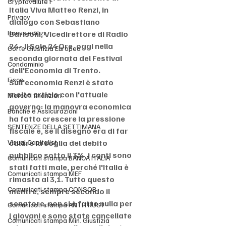
Cryptovalute F
Italia Viva Matteo Renzi, in 
Privacy
dialogo con Sebastiano 
Bonus edilizi
Barisoni, Vicedirettore di Radio 
24 - Il Sole 24 Ore, oggi nella 
Corte Giustizia Europea
seconda giornata del Festival 
Condominio
dell'Economia di Trento.
Fisco
Sull'economia Renzi è stato 
molto crticio con l'attuale 
Mercati finanziari
governo: la manovra economica 
Banche e Assicurazioni
ha fatto crescere la pressione 
SENTENZE DELLA SETTIMANA
fiscale e, se il disegno era di far 
Visual Capitalist
calare la soglia del debito 
pubblico sotto il 3%, i conti sono 
Comunicati stampa BANCA ITALIA
stati fatti male, perché l'Italia è 
Comunicati stampa MEF
rimasta al 3,1. Tutto questo 
Comunicati stampa CONSOB
mentre, sempre secondo il 
senatore, non si è fatto nulla per 
Comunicati stampa ANTITRUST
i giovani e sono state cancellate 
Comunicati stampa Min. Giustizia