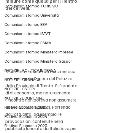
misure come quella per il rientro 
Comunicati stampa TURISMO
dei cervelli.
Comunicati stampa Università
Comunicati stampa EBA
Comunicati stampa ISTAT
Comunicati stampa ESMA
Comunicati stampa Ministero Imprese
Comunicati stampa Ministero traspor
NOTIZIE - POLITICA INTERNA
Molti i temi toccati da Renzi nel suo 
talk nella sala Depero del Palazzo 
NOTIZIE - CRONACA
della Provincia di Trento. Si è parlato 
NOTIZIE - ESTERI
di di economia, ma naturalmente 
NOTIZIE - ECONOMIA
l'incontro non poteva non assumere 
anche caratteri politici. Partendo 
Festival Economia 2025
dall'attualità: ad esempio, le 
Festival Economia 2024
provocazioni contenute nella 
Festival Economia 2023
pubblicità lanciata da Italia Viva per 