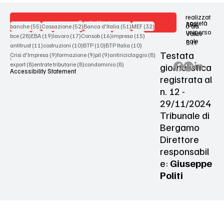
realizzat
Contattaci
società
ARX
55 post
52 post
51 post
32 post
o da
banche
(55)
Cassazione
(52)
Banca d'Italia
(51)
MEF
(32)
uniperso
Value
28 post
19 post
17 post
16 post
15 post
bce
(28)
EBA
(19)
lavoro
(17)
Consob
(16)
impresa
(15)
nale
S.r.l.
Terms & Conditions
11 post
10 post
10 post
10 post
antitrust
(11)
costruzioni
(10)
BTP
(10)
BTP Italia
(10)
Testata
9 post
9 post
9 post
8 post
Crisi d'Impresa
(9)
formazione
(9)
pil
(9)
antiriciclaggio
(8)
Privacy Policy
8 post
8 post
8 post
giornalistica
export
(8)
entrate tributarie
(8)
condominio
(8)
Accessibility Statement
registrata al
n. 12 -
29/11/2024
Tribunale di
Bergamo
Direttore
responsabil
e:
Giuseppe
Politi