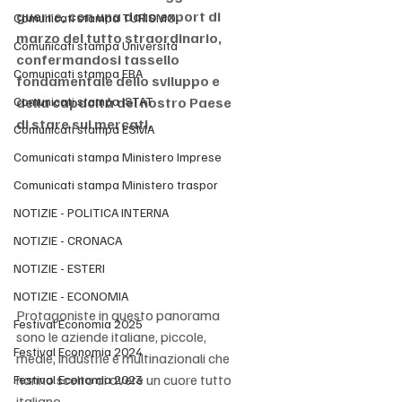
guerre, con una dato export di 
Comunicati stampa TURISMO
marzo del tutto straordinario, 
Comunicati stampa Università
confermandosi tassello 
Comunicati stampa EBA
fondamentale dello sviluppo e 
Comunicati stampa ISTAT
della capacità del nostro Paese 
di stare sui mercati.
Comunicati stampa ESMA
Comunicati stampa Ministero Imprese
Comunicati stampa Ministero traspor
NOTIZIE - POLITICA INTERNA
NOTIZIE - CRONACA
NOTIZIE - ESTERI
NOTIZIE - ECONOMIA
Protagoniste in questo panorama 
Festival Economia 2025
sono le aziende italiane, piccole, 
Festival Economia 2024
medie, industrie e multinazionali che 
hanno scelto di avere un cuore tutto 
Festival Economia 2023
italiano. 