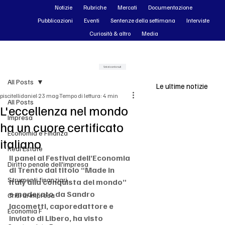
Notizie
Rubriche
Mercati
Documentazione
Pubblicazioni
Eventi
Sentenze della settimana
Interviste
Curiosità & altro
Media
Vai ai contenuti
All Posts
Le ultime notizie
piscitellidaniel
23 mag
Tempo di lettura: 4 min
All Posts
L'eccellenza nel mondo
Impresa
ha un cuore certificato
Economia e Finanza
italiano
Real Estate
Il panel al Festival dell’Economia 
Diritto penale dell'impresa
di Trento dal titolo “Made in 
Strumenti finanziari
Italy alla conquista del mondo” 
e moderato da Sandro 
Crisi di impresa
Iacometti, caporedattore e 
Economia F
inviato di Libero, ha visto 