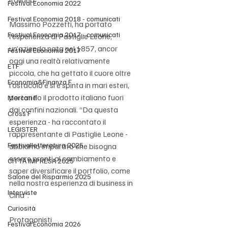
Festival Economia 2022
Festival Economia 2018 - comunicati
Massimo Pozzetti, ha portato 
Festival Economia 2017 - comunicati
l’esperienza di Pastiglie Leone, 
un’azienda nata nel 1857, ancor 
Festival Economia 2017
oggi una realtà relativamente 
ETF
piccola, che ha gettato il cuore oltre 
Economia&Finanza F
l’ostacolo e si è spinta in mari esteri, 
portando il prodotto italiano fuori 
Mercati F
dai confini nazionali. “Da questa 
Cross F
esperienza - ha raccontato il 
LEGISTER
rappresentante di Pastiglie Leone - 
Festivalletteratura 2025
abbiamo imparato che bisogna 
essere pronti al cambiamento e 
CITTÀ IMPRESA 2025
saper diversificare il portfolio, come 
Salone del Risparmio 2025
nella nostra esperienza di business in 
Interviste
Cina”.
Curiosità
Protagonisti 
Festival Economia 2026