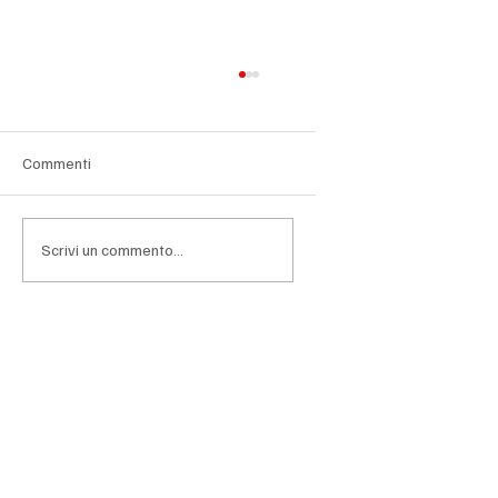
Commenti
Scrivi un commento...
Orsini: "L'energia è una priorità, serve un
mercato unico a livello europeo"