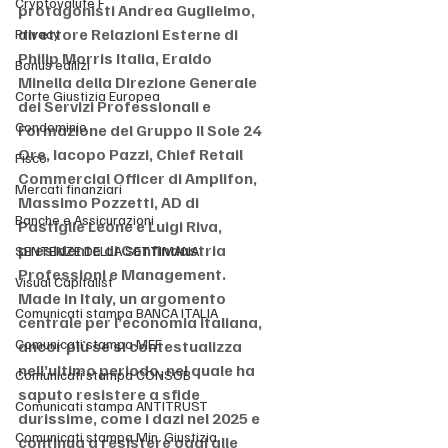
Cryptovalute F
protagonisti Andrea Guglielmo, 
direttore Relazioni Esterne di 
Privacy
Philip Morris Italia, Eraldo 
Bonus edilizi
Minella della Direzione Generale 
Corte Giustizia Europea
dei Servizi Professionali e 
Condominio
Formazione del Gruppo Il Sole 24 
Ore, Iacopo Pazzi, Chief Retail 
Fisco
Commercial Officer di Amplifon, 
Mercati finanziari
Massimo Pozzetti, AD di 
Banche e Assicurazioni
Pastiglie Leone e Luigi Riva, 
presidente di Confindustria 
SENTENZE DELLA SETTIMANA
Professioni e Management. 
Visual Capitalist
Made in Italy, un argomento 
Comunicati stampa BANCA ITALIA
centrale per l’economia italiana, 
Comunicati stampa MEF
ancor più se si contestualizza 
nell’ultimo periodo, nel quale ha 
Comunicati stampa CONSOB
saputo resistere a sfide 
Comunicati stampa ANTITRUST
durissime, come i dazi nel 2025 e 
Comunicati stampa Min. Giustizia
continua a resistere oggi alle 