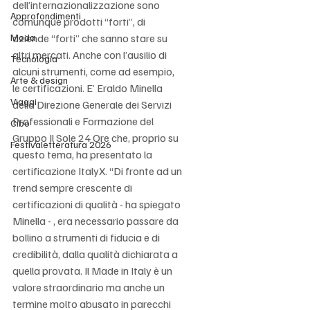
dell’internazionalizzazione sono 
Approfondimenti
comunque prodotti “forti”, di 
aziende “forti” che sanno stare su 
Moda
altri mercati. Anche con l’ausilio di 
Tecnologia
alcuni strumenti, come ad esempio, 
Arte & design
le certificazioni. E’ Eraldo Minella 
Viaggi
della Direzione Generale dei Servizi 
Professionali e Formazione del 
Cibo
Gruppo Il Sole 24 Ore che, proprio su 
Festivaletteratura 2026
questo tema, ha presentato la 
certificazione ItalyX. “Di fronte ad un 
trend sempre crescente di 
certificazioni di qualità - ha spiegato 
Minella - , era necessario passare da 
bollino a strumenti di fiducia e di 
credibilità, dalla qualità dichiarata a 
quella provata. Il Made in Italy è un 
valore straordinario ma anche un 
termine molto abusato in parecchi 