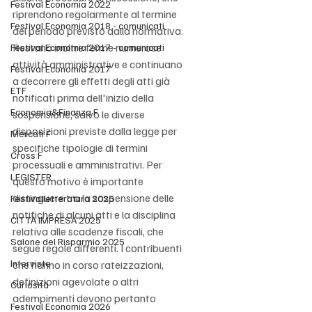
Festival Economia 2022
riprendono regolarmente al termine 
Festival Economia 2018 - comunicati
del periodo previsto dalla normativa. 
Restano inoltre ferme numerose 
Festival Economia 2017 - comunicati
attività amministrative e continuano 
Festival Economia 2017
a decorrere gli effetti degli atti già 
ETF
notificati prima dell'inizio della 
Economia&Finanza F
sospensione, salvo le diverse 
disposizioni previste dalla legge per 
Mercati F
specifiche tipologie di termini 
Cross F
processuali e amministrativi. Per 
LEGISTER
questo motivo è importante 
distinguere tra la sospensione delle 
Festivalletteratura 2025
notifiche di alcuni atti e la disciplina 
CITTÀ IMPRESA 2025
relativa alle scadenze fiscali, che 
Salone del Risparmio 2025
segue regole differenti. I contribuenti 
Interviste
che hanno in corso rateizzazioni, 
definizioni agevolate o altri 
Curiosità
adempimenti devono pertanto 
Festival Economia 2026