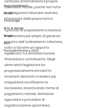
verificare attentamente il proprio 
Approfondimenti
calendario fiscale, poiché non tutte 
le obbligazioni tributarie risultano 
Moda
interessate dalla pausa estiva.
Tecnologia
Arte & design
Il periodo di sospensione si inserisce 
Viaggi
in un sistema più ampio di garanzie 
previsto dall'ordinamento tributario, 
Cibo
volto a favorire un rapporto 
Festivaletteratura 2026
equilibrato tra amministrazione 
finanziaria e contribuente. Negli 
ultimi anni il legislatore ha 
progressivamente introdotto 
strumenti destinati a rendere più 
trasparente ed efficiente la 
riscossione, incentivando forme di 
pagamento rateale, definizioni 
agevolate e procedure di 
regolarizzazione spontanea. 