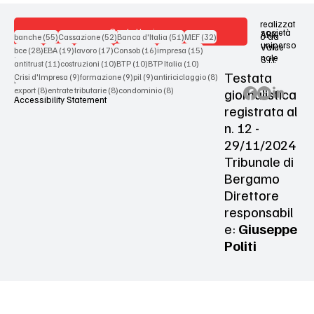
realizzat
Contattaci
società
ARX
55 post
52 post
51 post
32 post
o da
banche
(55)
Cassazione
(52)
Banca d'Italia
(51)
MEF
(32)
uniperso
Value
28 post
19 post
17 post
16 post
15 post
bce
(28)
EBA
(19)
lavoro
(17)
Consob
(16)
impresa
(15)
nale
S.r.l.
Terms & Conditions
11 post
10 post
10 post
10 post
antitrust
(11)
costruzioni
(10)
BTP
(10)
BTP Italia
(10)
Testata
9 post
9 post
9 post
8 post
Crisi d'Impresa
(9)
formazione
(9)
pil
(9)
antiriciclaggio
(8)
Privacy Policy
8 post
8 post
8 post
giornalistica
export
(8)
entrate tributarie
(8)
condominio
(8)
Accessibility Statement
registrata al
n. 12 -
29/11/2024
Tribunale di
Bergamo
Direttore
responsabil
e:
Giuseppe
Politi