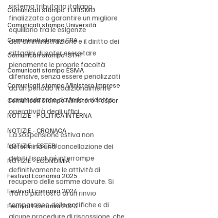
sistema tributario italiano, 
Comunicati stampa TURISMO
finalizzata a garantire un migliore 
Comunicati stampa Università
equilibrio tra le esigenze 
Comunicati stampa EBA
dell'amministrazione e il diritto dei 
cittadini di poter esercitare 
Comunicati stampa ISTAT
pienamente le proprie facoltà 
Comunicati stampa ESMA
difensive, senza essere penalizzati 
Comunicati stampa Ministero Imprese
da un periodo tradizionalmente 
caratterizzato da ferie e ridotta 
Comunicati stampa Ministero traspor
operatività degli uffici.
NOTIZIE - POLITICA INTERNA
NOTIZIE - CRONACA
La sospensione estiva non 
NOTIZIE - ESTERI
determina una cancellazione dei 
debiti fiscali né interrompe 
NOTIZIE - ECONOMIA
definitivamente le attività di 
Festival Economia 2025
recupero delle somme dovute. Si 
Festival Economia 2024
tratta piuttosto di un rinvio 
temporaneo delle notifiche e di 
Festival Economia 2023
alcune procedure di riscossione, che 