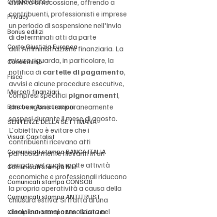
Cryptovalute F
attività di riscossione, offrendo a 
contribuenti, professionisti e imprese 
Privacy
un periodo di sospensione nell'invio 
Bonus edilizi
di determinati atti da parte 
Corte Giustizia Europea
dell'Amministrazione finanziaria. La 
misura riguarda, in particolare, la 
Condominio
notifica di 
cartelle di pagamento
, 
Fisco
avvisi e alcune procedure esecutive, 
Mercati finanziari
compresi specifici 
pignoramenti
, 
che vengono temporaneamente 
Banche e Assicurazioni
sospesi durante il mese di agosto. 
SENTENZE DELLA SETTIMANA
L'obiettivo è evitare che i 
Visual Capitalist
contribuenti ricevano atti 
Comunicati stampa BANCA ITALIA
particolarmente rilevanti in un 
periodo nel quale molte attività 
Comunicati stampa MEF
economiche e professionali riducono 
Comunicati stampa CONSOB
la propria operatività a causa della 
Comunicati stampa ANTITRUST
chiusura estiva. Si tratta di una 
disciplina ormai consolidata nel 
Comunicati stampa Min. Giustizia