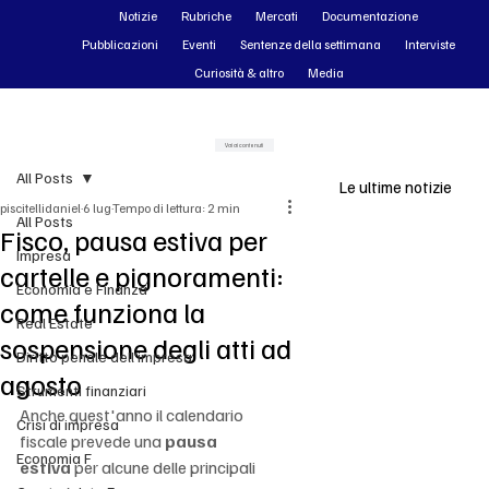
Notizie
Rubriche
Mercati
Documentazione
Pubblicazioni
Eventi
Sentenze della settimana
Interviste
Curiosità & altro
Media
Vai ai contenuti
All Posts
Le ultime notizie
piscitellidaniel
6 lug
Tempo di lettura: 2 min
All Posts
Fisco, pausa estiva per
Impresa
cartelle e pignoramenti:
Economia e Finanza
come funziona la
Real Estate
sospensione degli atti ad
Diritto penale dell'impresa
agosto
Strumenti finanziari
Anche quest'anno il calendario 
Crisi di impresa
fiscale prevede una 
pausa 
Economia F
estiva
 per alcune delle principali 