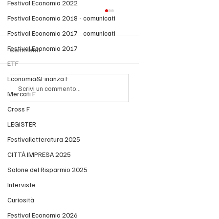
Festival Economia 2022
Festival Economia 2018 - comunicati
Festival Economia 2017 - comunicati
Festival Economia 2017
Commenti
ETF
Economia&Finanza F
Scrivi un commento...
Mercati F
Cross F
Società estinta, il credito controverso passa
LEGISTER
ai soci
Festivalletteratura 2025
CITTÀ IMPRESA 2025
Salone del Risparmio 2025
Interviste
Curiosità
Festival Economia 2026