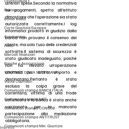
Cryptovalute F
ulteriori spese.Secondo la normativa 
sui pagamenti, spetta all’istituto 
Privacy
dimostrare che l’operazione sia stata 
Bonus edilizi
autorizzata correttamente.I log 
Corte Giustizia Europea
informatici prodotti in giudizio dalla 
Condominio
banca non provano il consenso del 
cliente, ma solo l’uso delle credenziali 
Fisco
sottratte.Il
 sistema di sicurezza è 
Mercati finanziari
stato giudicato inadeguato, poiché 
Banche e Assicurazioni
non ha rilevato un’operazione 
anomala per orario, importo e 
SENTENZE DELLA SETTIMANA
destinatario.Pertanto è stata 
Visual Capitalist
esclusa la colpa grave del 
Comunicati stampa BANCA ITALIA
correntista, vittima di una frode 
Comunicati stampa MEF
sofisticata e la banca è stata anche 
sanzionata per la mancata 
Comunicati stampa CONSOB
partecipazione alla mediazione 
Comunicati stampa ANTITRUST
obbligatoria.
Comunicati stampa Min. Giustizia
Impresa