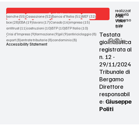
realizzat
Contattaci
società
ARX
55 post
52 post
51 post
32 post
o da
banche
(55)
Cassazione
(52)
Banca d'Italia
(51)
MEF
(32)
uniperso
Value
28 post
19 post
17 post
16 post
15 post
bce
(28)
EBA
(19)
lavoro
(17)
Consob
(16)
impresa
(15)
nale
S.r.l.
Terms & Conditions
11 post
10 post
10 post
10 post
antitrust
(11)
costruzioni
(10)
BTP
(10)
BTP Italia
(10)
Testata
9 post
9 post
9 post
8 post
Crisi d'Impresa
(9)
formazione
(9)
pil
(9)
antiriciclaggio
(8)
Privacy Policy
8 post
8 post
8 post
giornalistica
export
(8)
entrate tributarie
(8)
condominio
(8)
Accessibility Statement
registrata al
n. 12 -
29/11/2024
Tribunale di
Bergamo
Direttore
responsabil
e:
Giuseppe
Politi