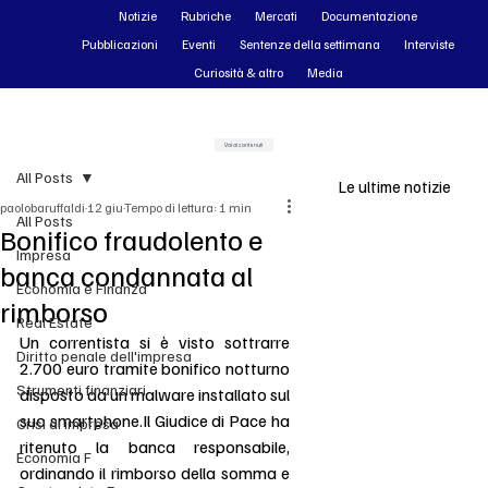
Notizie
Rubriche
Mercati
Documentazione
Pubblicazioni
Eventi
Sentenze della settimana
Interviste
Curiosità & altro
Media
Vai ai contenuti
All Posts
Le ultime notizie
paolobaruffaldi
12 giu
Tempo di lettura: 1 min
All Posts
Bonifico fraudolento e
Impresa
banca condannata al
Economia e Finanza
rimborso
Real Estate
Un correntista si è visto sottrarre 
Diritto penale dell'impresa
2.700 euro tramite bonifico notturno 
Strumenti finanziari
disposto da un malware installato sul 
suo 
smartphone.Il
 Giudice di Pace ha 
Crisi di impresa
ritenuto la banca responsabile, 
Economia F
ordinando il rimborso della somma e 