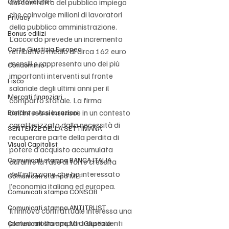
Cryptovalute F
del contratto del pubblico impiego 
che coinvolge milioni di lavoratori 
Privacy
della pubblica amministrazione. 
Bonus edilizi
L’accordo prevede un incremento 
Corte Giustizia Europea
retributivo medio di circa 162 euro 
mensili e rappresenta uno dei più 
Condominio
importanti interventi sul fronte 
Fisco
salariale degli ultimi anni per il 
Mercati finanziari
comparto statale. La firma 
dell’intesa si inserisce in un contesto 
Banche e Assicurazioni
caratterizzato dalla necessità di 
SENTENZE DELLA SETTIMANA
recuperare parte della perdita di 
Visual Capitalist
potere d’acquisto accumulata 
Comunicati stampa BANCA ITALIA
durante la fase di forte crescita 
dell’inflazione che ha interessato 
Comunicati stampa MEF
l’economia italiana ed europea.
Comunicati stampa CONSOB
Comunicati stampa ANTITRUST
Il rinnovo contrattuale interessa una 
platea molto ampia di dipendenti 
Comunicati stampa Min. Giustizia