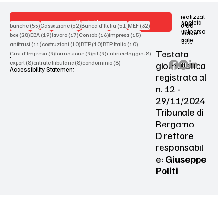
realizzat
Contattaci
società
ARX
55 post
52 post
51 post
32 post
o da
banche
(55)
Cassazione
(52)
Banca d'Italia
(51)
MEF
(32)
uniperso
Value
28 post
19 post
17 post
16 post
15 post
bce
(28)
EBA
(19)
lavoro
(17)
Consob
(16)
impresa
(15)
nale
S.r.l.
Terms & Conditions
11 post
10 post
10 post
10 post
antitrust
(11)
costruzioni
(10)
BTP
(10)
BTP Italia
(10)
Testata
9 post
9 post
9 post
8 post
Crisi d'Impresa
(9)
formazione
(9)
pil
(9)
antiriciclaggio
(8)
Privacy Policy
8 post
8 post
8 post
giornalistica
export
(8)
entrate tributarie
(8)
condominio
(8)
Accessibility Statement
registrata al
n. 12 -
29/11/2024
Tribunale di
Bergamo
Direttore
responsabil
e:
Giuseppe
Politi