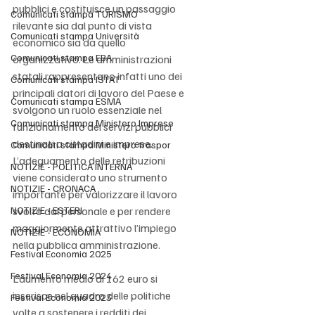
pubblici e costituisce un passaggio 
Comunicati stampa TURISMO
rilevante sia dal punto di vista 
Comunicati stampa Università
economico sia da quello 
Comunicati stampa EBA
organizzativo. Le amministrazioni 
statali rappresentano infatti uno dei 
Comunicati stampa ISTAT
principali datori di lavoro del Paese e 
Comunicati stampa ESMA
svolgono un ruolo essenziale nel 
Comunicati stampa Ministero Imprese
funzionamento dei servizi pubblici 
destinati a cittadini e imprese. 
Comunicati stampa Ministero traspor
L’adeguamento delle retribuzioni 
NOTIZIE - POLITICA INTERNA
viene considerato uno strumento 
NOTIZIE - CRONACA
importante per valorizzare il lavoro 
NOTIZIE - ESTERI
svolto dal personale e per rendere 
maggiormente attrattivo l’impiego 
NOTIZIE - ECONOMIA
nella pubblica amministrazione.
Festival Economia 2025
Festival Economia 2024
L’aumento medio di 162 euro si 
inserisce nel quadro delle politiche 
Festival Economia 2023
volte a sostenere i redditi dei 