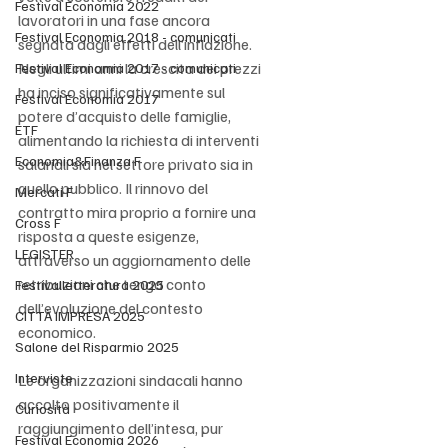
Festival Economia 2022
lavoratori in una fase ancora 
Festival Economia 2018 - comunicati
segnata dagli effetti dell’inflazione. 
Negli ultimi anni la crescita dei prezzi 
Festival Economia 2017 - comunicati
ha inciso significativamente sul 
Festival Economia 2017
potere d’acquisto delle famiglie, 
ETF
alimentando la richiesta di interventi 
Economia&Finanza F
salariali sia nel settore privato sia in 
quello pubblico. Il rinnovo del 
Mercati F
contratto mira proprio a fornire una 
Cross F
risposta a queste esigenze, 
LEGISTER
attraverso un aggiornamento delle 
retribuzioni che tenga conto 
Festivalletteratura 2025
dell’evoluzione del contesto 
CITTÀ IMPRESA 2025
economico.
Salone del Risparmio 2025
Interviste
Le organizzazioni sindacali hanno 
accolto positivamente il 
Curiosità
raggiungimento dell’intesa, pur 
Festival Economia 2026