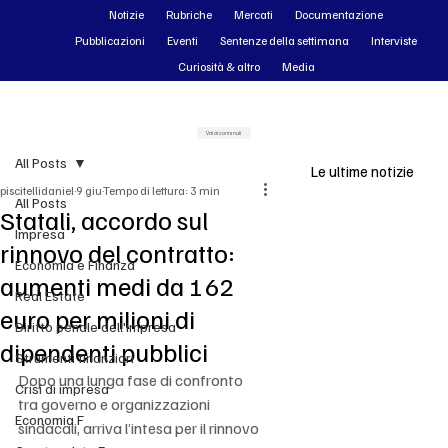
Notizie
Rubriche
Mercati
Documentazione
Pubblicazioni
Eventi
Sentenze della settimana
Interviste
Curiosità & altro
Media
Vai ai contenuti
All Posts
Le ultime notizie
piscitellidaniel
9 giu
Tempo di lettura: 3 min
All Posts
Statali, accordo sul
Impresa
rinnovo del contratto:
Economia e Finanza
aumenti medi da 162
Real Estate
euro per milioni di
Diritto penale dell'impresa
dipendenti pubblici
Strumenti finanziari
Dopo una lunga fase di confronto 
Crisi di impresa
tra governo e organizzazioni 
Economia F
sindacali, arriva l’intesa per il rinnovo 