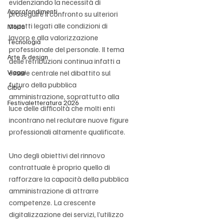
evidenziando la necessità di 
Approfondimenti
proseguire il confronto su ulteriori 
aspetti legati alle condizioni di 
Moda
lavoro e alla valorizzazione 
Tecnologia
professionale del personale. Il tema 
Arte & design
delle retribuzioni continua infatti a 
Viaggi
essere centrale nel dibattito sul 
futuro della pubblica 
Cibo
amministrazione, soprattutto alla 
Festivaletteratura 2026
luce delle difficoltà che molti enti 
incontrano nel reclutare nuove figure 
professionali altamente qualificate.
Uno degli obiettivi del rinnovo 
contrattuale è proprio quello di 
rafforzare la capacità della pubblica 
amministrazione di attrarre 
competenze. La crescente 
digitalizzazione dei servizi, l’utilizzo 