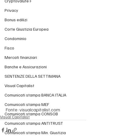
Cryptovalute F
p
u
n
Privacy
e
z
r
Bonus edilizi
i
m
Corte Giustizia Europea
o
e
Condominio
n
t
e
Fisco
23 ore fa
t
B
Mercati finanziari
Arte & design
u
e
Banche e Assicurazioni
I
i
d
l
SENTENZE DELLA SETTIMANA
l
i
d
c
Visual Capitalist
c
p
o
Comunicati stampa BANCA ITALIA
r
T
o
t
r
Comunicati stampa MEF
e
r
Fonte: visualcapitalist.com
o
a
t
a
Comunicati stampa CONSOB
Visual Capitalist
n
c
a
r
Comunicati stampa ANTITRUST
c
l
e
e
Comunicati stampa Min. Giustizia
i
o