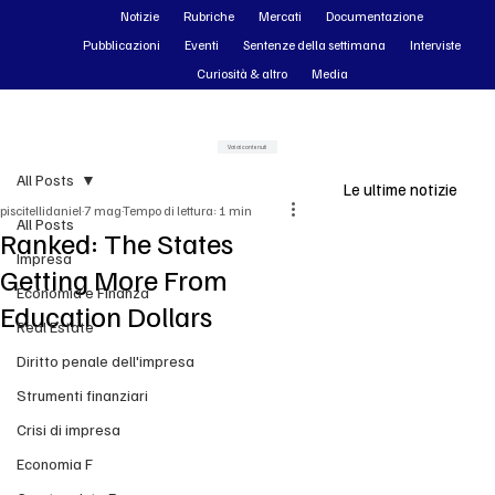
Notizie
Rubriche
Mercati
Documentazione
Pubblicazioni
Eventi
Sentenze della settimana
Interviste
Curiosità & altro
Media
Vai ai contenuti
All Posts
Le ultime notizie
piscitellidaniel
7 mag
Tempo di lettura: 1 min
All Posts
Ranked: The States
Impresa
23 ore fa
Getting More From
Tecnologia
Economia e Finanza
Education Dollars
R
Real Estate
o
Diritto penale dell'impresa
b
Strumenti finanziari
l
L
Crisi di impresa
o
a
Economia F
x
f