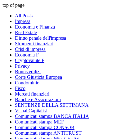
top of page
All Posts
Impresa
Economia e Finanza
Real Estate
Diritto penale dell'impresa
Strumenti finanziari
Crisi di impresa
Economia F
Cryptovalute F
Privacy
Bonus edilizi
Corte Giustizia Europea
Condominio
Fisco
Mercati finanziari
Banche e Assicurazioni
SENTENZE DELLA SETTIMANA
Visual Capitalist
Comunicati stampa BANCA ITALIA
Comunicati stampa MEF
Comunicati stampa CONSOB
Comunicati stampa ANTITRUST
Comunicati stampa Min. Giustizia