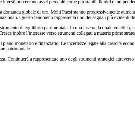
nvestitori cercano asset percepiti come più stabili, liquidi e indipendenti
e la domanda globale di oro. Molti Paesi stanno progressivamente aumenta
nternazionali. Questo fenomeno rappresenta uno dei segnali più evidenti
trumento di equilibrio patrimoniale. In una fase nella quale volatilità, in
sce inoltre l’interesse verso strumenti collegati a materie prime strateg
ano monetario e finanziario. Le incertezze legate alla crescita economic
one patrimoniale.
a. Continuerà a rappresentare uno degli strumenti strategici attraverso c