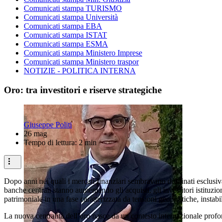
Comunicati stampa TURISMO
Comunicati stampa Università
Comunicati stampa EBA
Comunicati stampa ISTAT
Comunicati stampa ESMA
Comunicati stampa Ministero Imprese
Comunicati stampa Ministero traspor
NOTIZIE - POLITICA INTERNA
Oro: tra investitori e riserve strategiche
Giuseppe Politi
26 mag
Tempo di lettura: 2 min
Dopo anni nei quali i mercati finanziari sembravano dominati esclusivame
banche centrali stanno aumentando gli acquisti, gli investitori istituz
patrimoniale in una fase caratterizzata da tensioni geopolitiche, inst
La nuova centralità dell’oro nasce da un contesto internazionale profo