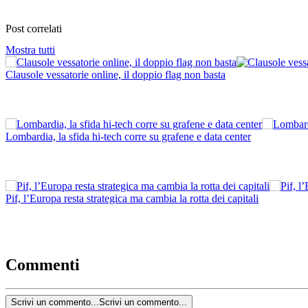
Post correlati
Mostra tutti
Clausole vessatorie online, il doppio flag non basta
Lombardia, la sfida hi-tech corre su grafene e data center
Pif, l’Europa resta strategica ma cambia la rotta dei capitali
Commenti
Scrivi un commento...
Scrivi un commento...