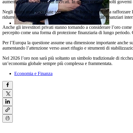
aumentando l’incertezza sui mercati. In questo scenario molti governi e i
Negli ultimi anni sono state soprattutto le banche centrali a rafforzar
ridurre dipendenze strategiche dal dollaro e dai mercati finanziari i
Anche gli investitori privati stanno tornando a considerare l’oro come s
percepito come una forma di protezione finanziaria di lungo periodo. Cre
Per l’Europa la questione assume una dimensione importante anche sul pi
aumentando l’attenzione verso asset rifugio e strumenti di stabilizzazi
Nel 2026 l’oro non sarà più soltanto un simbolo tradizionale di ricchezz
un’economia globale sempre più complessa e frammentata.
Economia e Finanza