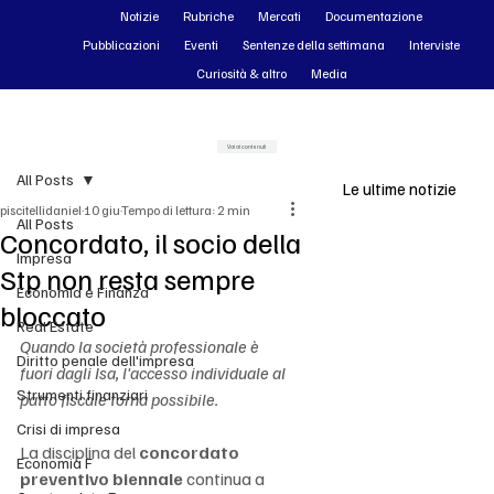
Notizie
Rubriche
Mercati
Documentazione
Pubblicazioni
Eventi
Sentenze della settimana
Interviste
Curiosità & altro
Media
Vai ai contenuti
All Posts
Le ultime notizie
piscitellidaniel
10 giu
Tempo di lettura: 2 min
All Posts
Concordato, il socio della
Impresa
Stp non resta sempre
Economia e Finanza
bloccato
Real Estate
Quando la società professionale è 
Diritto penale dell'impresa
fuori dagli Isa, l'accesso individuale al 
Strumenti finanziari
patto fiscale torna possibile.
Crisi di impresa
La disciplina del 
concordato 
Economia F
preventivo biennale
 continua a 