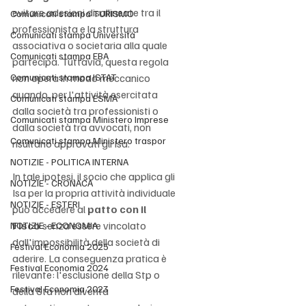
evitare adesioni disallineate tra il 
Comunicati stampa TURISMO
professionista e la struttura 
Comunicati stampa Università
associativa o societaria alla quale 
Comunicati stampa EBA
partecipa. Tuttavia, questa regola 
Comunicati stampa ISTAT
non opera in modo meccanico 
quando, per l'attività esercitata 
Comunicati stampa ESMA
dalla società tra professionisti o 
Comunicati stampa Ministero Imprese
dalla società tra avvocati, non 
Comunicati stampa Ministero traspor
risultano approvati gli Isa.
NOTIZIE - POLITICA INTERNA
In tale ipotesi, il socio che applica gli 
NOTIZIE - CRONACA
Isa per la propria attività individuale 
NOTIZIE - ESTERI
può accedere al 
patto con il 
Fisco
 senza essere vincolato 
NOTIZIE - ECONOMIA
dall'impossibilità della società di 
Festival Economia 2025
aderire. La conseguenza pratica è 
Festival Economia 2024
rilevante: l'esclusione della Stp o 
Festival Economia 2023
della Sta non diventa 