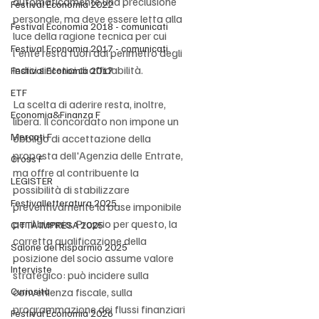
automaticamente una preclusione 
Festival Economia 2022
personale, ma deve essere letta alla 
Festival Economia 2018 - comunicati
luce della ragione tecnica per cui 
Festival Economia 2017 - comunicati
l'ente resta fuori dal perimetro degli 
indici sintetici di affidabilità.
Festival Economia 2017
ETF
La scelta di aderire resta, inoltre, 
Economia&Finanza F
libera. Il concordato non impone un 
Mercati F
obbligo di accettazione della 
proposta dell'Agenzia delle Entrate, 
Cross F
ma offre al contribuente la 
LEGISTER
possibilità di stabilizzare 
Festivalletteratura 2025
preventivamente la base imponibile 
per il biennio. Proprio per questo, la 
CITTÀ IMPRESA 2025
corretta qualificazione della 
Salone del Risparmio 2025
posizione del socio assume valore 
Interviste
strategico: può incidere sulla 
Curiosità
convenienza fiscale, sulla 
programmazione dei flussi finanziari 
Festival Economia 2026