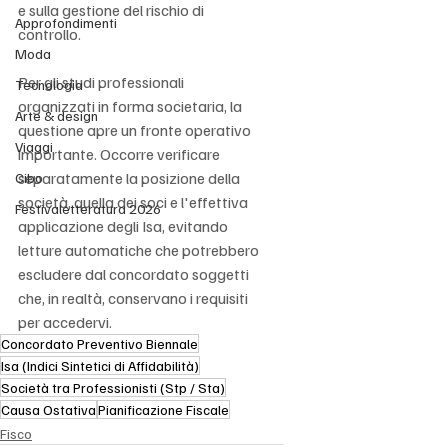
e sulla gestione del rischio di 
Approfondimenti
controllo.
Moda
Per gli studi professionali 
Tecnologia
organizzati in forma societaria, la 
Arte & design
questione apre un fronte operativo 
Viaggi
importante. Occorre verificare 
separatamente la posizione della 
Cibo
società, quella dei soci e l'effettiva 
Festivaletteratura 2026
applicazione degli Isa, evitando 
letture automatiche che potrebbero 
escludere dal concordato soggetti 
che, in realtà, conservano i requisiti 
per accedervi.
Concordato Preventivo Biennale
Isa (Indici Sintetici di Affidabilità)
Società tra Professionisti (Stp / Sta)
Causa Ostativa
Pianificazione Fiscale
Fisco