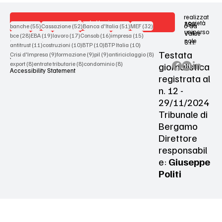
realizzat
Contattaci
società
ARX
55 post
52 post
51 post
32 post
o da
banche
(55)
Cassazione
(52)
Banca d'Italia
(51)
MEF
(32)
uniperso
Value
28 post
19 post
17 post
16 post
15 post
bce
(28)
EBA
(19)
lavoro
(17)
Consob
(16)
impresa
(15)
nale
S.r.l.
Terms & Conditions
11 post
10 post
10 post
10 post
antitrust
(11)
costruzioni
(10)
BTP
(10)
BTP Italia
(10)
Testata
9 post
9 post
9 post
8 post
Crisi d'Impresa
(9)
formazione
(9)
pil
(9)
antiriciclaggio
(8)
Privacy Policy
8 post
8 post
8 post
giornalistica
export
(8)
entrate tributarie
(8)
condominio
(8)
Accessibility Statement
registrata al
n. 12 -
29/11/2024
Tribunale di
Bergamo
Direttore
responsabil
e:
Giuseppe
Politi