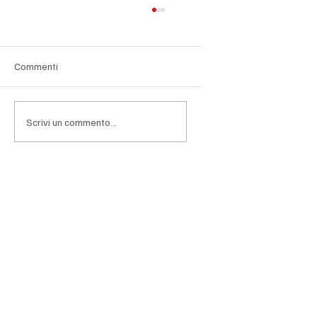
Commenti
Scrivi un commento...
Rimborso ICI/IMU, il termine quinquennale
non è sempre automatico