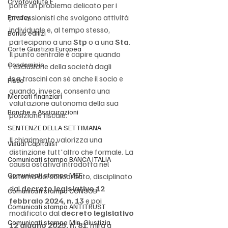
Cryptovalute F
porre un problema delicato per i 
professionisti che svolgono attività 
Privacy
individuale e, al tempo stesso, 
Bonus edilizi
partecipano a una 
Stp
 o a una 
Sta
. 
Corte Giustizia Europea
Il punto centrale è capire quando 
Condominio
l'esclusione della società dagli 
Isa
 trascini con sé anche il socio e 
Fisco
quando, invece, consenta una 
Mercati finanziari
valutazione autonoma della sua 
Banche e Assicurazioni
posizione fiscale.
SENTENZE DELLA SETTIMANA
Il chiarimento valorizza una 
Visual Capitalist
distinzione tutt'altro che formale. La 
Comunicati stampa BANCA ITALIA
causa ostativa introdotta nel 
Comunicati stampa MEF
sistema del concordato, disciplinato 
dal 
decreto legislativo 12 
Comunicati stampa CONSOB
febbraio 2024, n. 13
 e poi 
Comunicati stampa ANTITRUST
modificato dal 
decreto legislativo 
Comunicati stampa Min. Giustizia
12 giugno 2025, n. 81
, mira a 