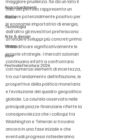
maggiore prudenza. Se da un lato il 
Approfondimenti
calo del petrolio rappresenta un 
fattore potenzialmente positivo per 
Moda
le economie importatrici di energia, 
Tecnologia
dall’altro gli investitori preferiscono 
Arte & design
attendere sviluppi più concreti prima 
Viaggi
di modificare significativamente le 
proprie strategie. I mercati azionari 
Cibo
continuano infatti a confrontarsi 
Festivaletteratura 2026
con numerosi elementi di incertezza, 
tra cui l’andamento dell’inflazione, le 
prospettive della politica monetaria 
e l’evoluzione del quadro geopolitico 
globale. La cautela osservata nelle 
principali piazze finanziarie riflette la 
consapevolezza che i colloqui tra 
Washington e Teheran si trovano 
ancora in una fase iniziale e che 
eventuali progressi richiederanno 