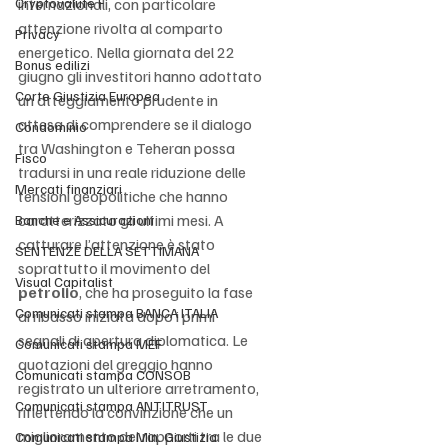
Cryptovalute F
internazionali, con particolare 
attenzione rivolta al comparto 
Privacy
energetico. Nella giornata del 22 
Bonus edilizi
giugno gli investitori hanno adottato 
Corte Giustizia Europea
un atteggiamento prudente in 
attesa di comprendere se il dialogo 
Condominio
tra Washington e Teheran possa 
Fisco
tradursi in una reale riduzione delle 
Mercati finanziari
tensioni geopolitiche che hanno 
caratterizzato gli ultimi mesi. A 
Banche e Assicurazioni
catturare l’attenzione è stato 
SENTENZE DELLA SETTIMANA
soprattutto il movimento del 
Visual Capitalist
petrolio
, che ha proseguito la fase 
Comunicati stampa BANCA ITALIA
di ribasso iniziata dopo i primi 
segnali di apertura diplomatica. Le 
Comunicati stampa MEF
quotazioni del greggio hanno 
Comunicati stampa CONSOB
registrato un ulteriore arretramento, 
Comunicati stampa ANTITRUST
riflettendo la convinzione che un 
miglioramento dei rapporti tra le due 
Comunicati stampa Min. Giustizia