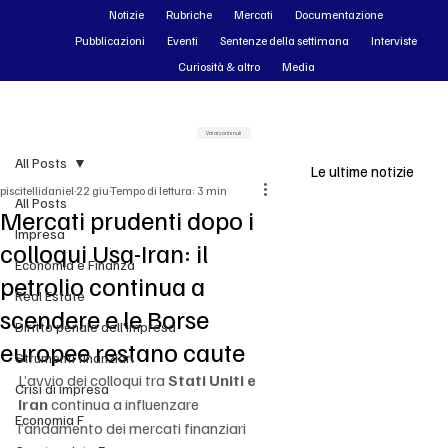
Notizie
Rubriche
Mercati
Documentazione
Pubblicazioni
Eventi
Sentenze della settimana
Interviste
Curiosità & altro
Media
Vai ai contenuti
All Posts
Le ultime notizie
piscitellidaniel
22 giu
Tempo di lettura: 3 min
All Posts
Mercati prudenti dopo i
Impresa
colloqui Usa-Iran: il
Economia e Finanza
petrolio continua a
Real Estate
scendere e le Borse
Diritto penale dell'impresa
europee restano caute
Strumenti finanziari
L’avvio dei colloqui tra 
Stati Uniti e 
Crisi di impresa
Iran
 continua a influenzare 
Economia F
l’andamento dei mercati finanziari 