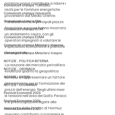
potenze possa contribuire a ridurre i 
Comunicati stampa TURISMO
rischi per le forniture energetiche 
Comunicati stampa Università
provenienti dal Medio Oriente. 
Comunicati stampa EBA
Parallelamente, le principali piazze 
finanziarie europee hanno mostrato 
Comunicati stampa ISTAT
un andamento cauto, con gli 
Comunicati stampa ESMA
operatori impegnati a valutare le 
Comunicati stampa Ministero Imprese
implicazioni economiche e politiche 
dei negoziati.
Comunicati stampa Ministero traspor
NOTIZIE - POLITICA INTERNA
La reazione del mercato petrolifero 
NOTIZIE - CRONACA
evidenzia quanto la geopolitica 
NOTIZIE - ESTERI
continui a rappresentare un fattore 
determinante per la formazione dei 
NOTIZIE - ECONOMIA
prezzi dell’energia. Negli ultimi mesi 
Festival Economia 2025
le tensioni nell’area del Golfo Persico 
Festival Economia 2024
e le preoccupazioni legate alla 
sicurezza dello Stretto di Hormuz 
Festival Economia 2023
avevano contribuito a sostenere le 