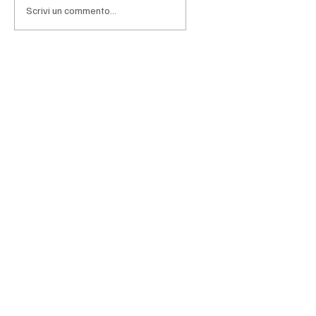
l'intelligenza artificiale lascia progressivamen
Scrivi un commento...