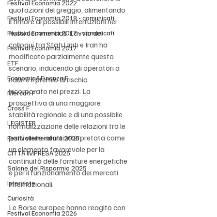
Festival Economia 2022
quotazioni del greggio, alimentando 
Festival Economia 2018 - comunicati
il timore di possibili interruzioni nei 
flussi commerciali. L’avvio dei 
Festival Economia 2017 - comunicati
colloqui tra Stati Uniti e Iran ha 
Festival Economia 2017
modificato parzialmente questo 
ETF
scenario, inducendo gli operatori a 
Economia&Finanza F
ridurre il premio di rischio 
incorporato nei prezzi. La 
Mercati F
prospettiva di una maggiore 
Cross F
stabilità regionale e di una possibile 
LEGISTER
normalizzazione delle relazioni tra le 
parti viene infatti interpretata come 
Festivalletteratura 2025
un elemento favorevole per la 
CITTÀ IMPRESA 2025
continuità delle forniture energetiche 
Salone del Risparmio 2025
e per il funzionamento dei mercati 
Interviste
internazionali.
Curiosità
Le Borse europee hanno reagito con 
Festival Economia 2026