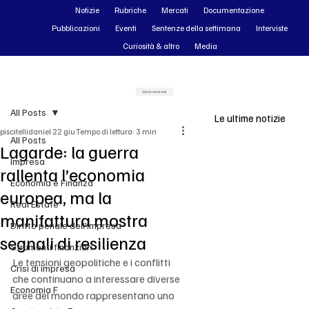
Notizie
Rubriche
Mercati
Documentazione
Pubblicazioni
Eventi
Sentenze della settimana
Interviste
Curiosità & altro
Media
Vai ai contenuti
All Posts
Le ultime notizie
piscitellidaniel
22 giu
Tempo di lettura: 3 min
All Posts
Lagarde: la guerra
Impresa
rallenta l’economia
Economia e Finanza
europea, ma la
Real Estate
manifattura mostra
Diritto penale dell'impresa
segnali di resilienza
Strumenti finanziari
Le tensioni geopolitiche e i conflitti 
Crisi di impresa
che continuano a interessare diverse 
Economia F
aree del mondo rappresentano uno 