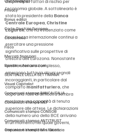
Cryptovalute F
dei principali fattori di rischio per 
l’economia globale. A sottolinearlo è 
Privacy
stata la presidente della 
Banca 
Bonus edilizi
Centrale Europea
, 
Christine 
Corte Giustizia Europea
Lagarde
, che ha evidenziato come 
l’incertezza internazionale continui a 
Condominio
esercitare una pressione 
Fisco
significativa sulle prospettive di 
Mercati finanziari
crescita dell’Eurozona. Nonostante 
questo scenario complesso, 
Banche e Assicurazioni
emergono tuttavia alcuni segnali 
SENTENZE DELLA SETTIMANA
incoraggianti, in particolare dal 
Visual Capitalist
comparto 
manifatturiero
, che 
Comunicati stampa BANCA ITALIA
dopo una fase di difficoltà sembra 
mostrare una capacità di tenuta 
Comunicati stampa MEF
superiore alle attese. Le dichiarazioni 
Comunicati stampa CONSOB
della numero uno della BCE arrivano 
Comunicati stampa ANTITRUST
in un momento nel quale governi, 
imprese e investitori stanno 
Comunicati stampa Min. Giustizia