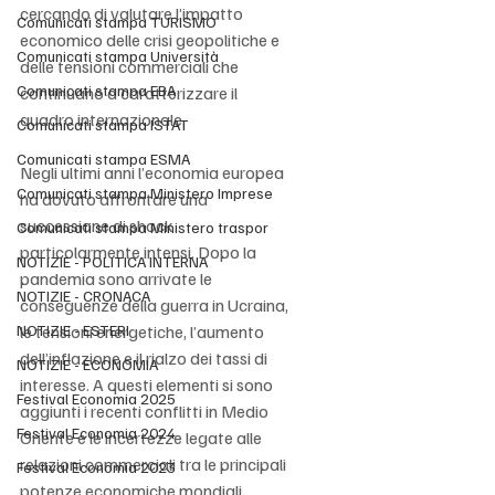
cercando di valutare l’impatto 
Comunicati stampa TURISMO
economico delle crisi geopolitiche e 
Comunicati stampa Università
delle tensioni commerciali che 
Comunicati stampa EBA
continuano a caratterizzare il 
quadro internazionale.
Comunicati stampa ISTAT
Comunicati stampa ESMA
Negli ultimi anni l’economia europea 
Comunicati stampa Ministero Imprese
ha dovuto affrontare una 
successione di shock 
Comunicati stampa Ministero traspor
particolarmente intensi. Dopo la 
NOTIZIE - POLITICA INTERNA
pandemia sono arrivate le 
NOTIZIE - CRONACA
conseguenze della guerra in Ucraina, 
NOTIZIE - ESTERI
le tensioni energetiche, l’aumento 
dell’inflazione e il rialzo dei tassi di 
NOTIZIE - ECONOMIA
interesse. A questi elementi si sono 
Festival Economia 2025
aggiunti i recenti conflitti in Medio 
Festival Economia 2024
Oriente e le incertezze legate alle 
relazioni commerciali tra le principali 
Festival Economia 2023
potenze economiche mondiali. 