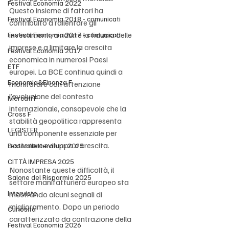
Festival Economia 2022
Questo insieme di fattori ha 
Festival Economia 2018 - comunicati
contribuito a rallentare gli 
investimenti, a ridurre la fiducia delle 
Festival Economia 2017 - comunicati
imprese e a limitare la crescita 
Festival Economia 2017
economica in numerosi Paesi 
ETF
europei. La BCE continua quindi a 
Economia&Finanza F
monitorare con attenzione 
l’evoluzione del contesto 
Mercati F
internazionale, consapevole che la 
Cross F
stabilità geopolitica rappresenta 
LEGISTER
una componente essenziale per 
sostenere sviluppo e crescita.
Festivalletteratura 2025
CITTÀ IMPRESA 2025
Nonostante queste difficoltà, il 
Salone del Risparmio 2025
settore manifatturiero europeo sta 
Interviste
mostrando alcuni segnali di 
miglioramento. Dopo un periodo 
Curiosità
caratterizzato da contrazione della 
Festival Economia 2026