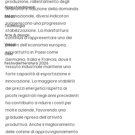
produzione, rallentamento degli 
Approfondimenti
ordinativi e riduzione della domanda 
internazionale, diversi indicatori 
Moda
suggeriscono una progressiva 
Tecnologia
stabilizzazione. La manifattura 
Arte & design
continua a rappresentare uno dei 
Viaggi
pilastri dell’economia europea, 
soprattutto in Paesi come 
Cibo
Germania, Italia e Francia, dove il 
Festivaletteratura 2026
tessuto industriale mantiene una 
forte capacità di esportazione e 
innovazione. La maggiore stabilità 
dei prezzi energetici rispetto ai 
picchi registrati negli anni precedenti 
ha contribuito a ridurre i costi per 
molte aziende, favorendo una 
graduale ripresa dell’attività 
produttiva. Anche il miglioramento 
delle catene di approvvigionamento 