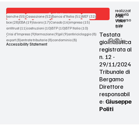
realizzat
Contattaci
società
ARX
55 post
52 post
51 post
32 post
o da
banche
(55)
Cassazione
(52)
Banca d'Italia
(51)
MEF
(32)
uniperso
Value
28 post
19 post
17 post
16 post
15 post
bce
(28)
EBA
(19)
lavoro
(17)
Consob
(16)
impresa
(15)
nale
S.r.l.
Terms & Conditions
11 post
10 post
10 post
10 post
antitrust
(11)
costruzioni
(10)
BTP
(10)
BTP Italia
(10)
Testata
9 post
9 post
9 post
8 post
Crisi d'Impresa
(9)
formazione
(9)
pil
(9)
antiriciclaggio
(8)
Privacy Policy
8 post
8 post
8 post
giornalistica
export
(8)
entrate tributarie
(8)
condominio
(8)
Accessibility Statement
registrata al
n. 12 -
29/11/2024
Tribunale di
Bergamo
Direttore
responsabil
e:
Giuseppe
Politi