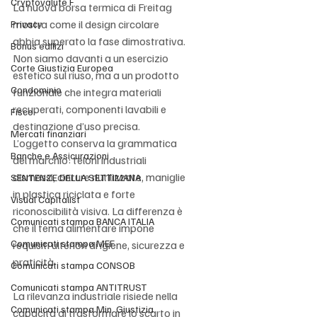
Cryptovalute F
La nuova borsa termica di Freitag 
mostra come il design circolare 
Privacy
abbia superato la fase dimostrativa. 
Bonus edilizi
Non siamo davanti a un esercizio 
Corte Giustizia Europea
estetico sul riuso, ma a un prodotto 
Condominio
funzionale che integra materiali 
recuperati, componenti lavabili e 
Fisco
destinazione d’uso precisa. 
Mercati finanziari
L’oggetto conserva la grammatica 
Banche e Assicurazioni
del marchio: teloni industriali 
dismessi, cinture riutilizzate, maniglie 
SENTENZE DELLA SETTIMANA
in plastica riciclata e forte 
Visual Capitalist
riconoscibilità visiva. La differenza è 
Comunicati stampa BANCA ITALIA
che il tema alimentare impone 
Comunicati stampa MEF
requisiti ulteriori di igiene, sicurezza e 
praticità.
Comunicati stampa CONSOB
Comunicati stampa ANTITRUST
La rilevanza industriale risiede nella 
Comunicati stampa Min. Giustizia
capacità di trasformare lo scarto in 