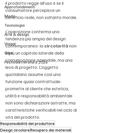
il prodotto regge all’uso e se il 
Approfondimenti
consumatore percepisce un 
Moda
beneficio reale, non soltanto morale.
Tecnologia
L’operazione conferma una 
Arte & design
tendenza più ampia del design 
Viaggi
contemporaneo: la 
circolarità
 non 
è più un capitolo laterale della 
Cibo
comunicazione aziendale, ma una 
Festivaletteratura 2026
leva di progetto. L’oggetto 
quotidiano assume così una 
funzione quasi contrattuale: 
promette al cliente che estetica, 
utilità e responsabilità ambientale 
non sono dichiarazioni astratte, ma 
caratteristiche verificabili nel ciclo di 
vita del prodotto.
Responsabilità del produttore
Design circolare
Recupero dei materiali