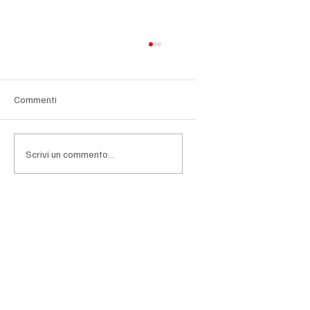
Commenti
Scrivi un commento...
Rousteing apre il nuovo capitolo Rabanne