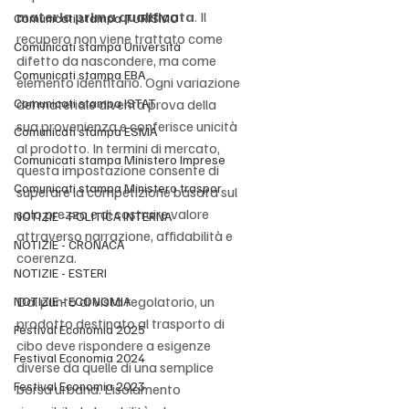
materia prima qualificata
. Il 
Comunicati stampa TURISMO
recupero non viene trattato come 
Comunicati stampa Università
difetto da nascondere, ma come 
Comunicati stampa EBA
elemento identitario. Ogni variazione 
Comunicati stampa ISTAT
del materiale diventa prova della 
sua provenienza e conferisce unicità 
Comunicati stampa ESMA
al prodotto. In termini di mercato, 
Comunicati stampa Ministero Imprese
questa impostazione consente di 
Comunicati stampa Ministero traspor
superare la competizione basata sul 
solo prezzo e di costruire valore 
NOTIZIE - POLITICA INTERNA
attraverso narrazione, affidabilità e 
NOTIZIE - CRONACA
coerenza.
NOTIZIE - ESTERI
Dal punto di vista regolatorio, un 
NOTIZIE - ECONOMIA
prodotto destinato al trasporto di 
Festival Economia 2025
cibo deve rispondere a esigenze 
Festival Economia 2024
diverse da quelle di una semplice 
Festival Economia 2023
borsa urbana. L’isolamento 