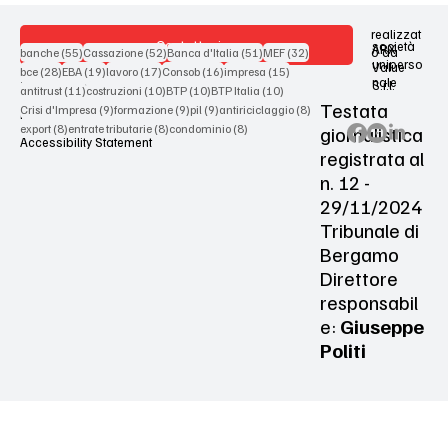
realizzat
Contattaci
società
ARX
55 post
52 post
51 post
32 post
o da
banche
(55)
Cassazione
(52)
Banca d'Italia
(51)
MEF
(32)
uniperso
Value
28 post
19 post
17 post
16 post
15 post
bce
(28)
EBA
(19)
lavoro
(17)
Consob
(16)
impresa
(15)
nale
S.r.l.
Terms & Conditions
11 post
10 post
10 post
10 post
antitrust
(11)
costruzioni
(10)
BTP
(10)
BTP Italia
(10)
Testata
9 post
9 post
9 post
8 post
Crisi d'Impresa
(9)
formazione
(9)
pil
(9)
antiriciclaggio
(8)
Privacy Policy
8 post
8 post
8 post
giornalistica
export
(8)
entrate tributarie
(8)
condominio
(8)
Accessibility Statement
registrata al
n. 12 -
29/11/2024
Tribunale di
Bergamo
Direttore
responsabil
e:
Giuseppe
Politi