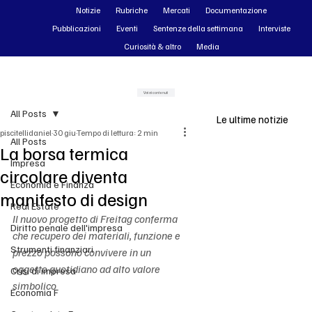
Notizie
Rubriche
Mercati
Documentazione
Pubblicazioni
Eventi
Sentenze della settimana
Interviste
Curiosità & altro
Media
Vai ai contenuti
All Posts
Le ultime notizie
piscitellidaniel
30 giu
Tempo di lettura: 2 min
All Posts
La borsa termica
Impresa
circolare diventa
Economia e Finanza
manifesto di design
Real Estate
Il nuovo progetto di Freitag conferma 
Diritto penale dell'impresa
che recupero dei materiali, funzione e 
Strumenti finanziari
prezzo possono convivere in un 
oggetto quotidiano ad alto valore 
Crisi di impresa
simbolico
Economia F