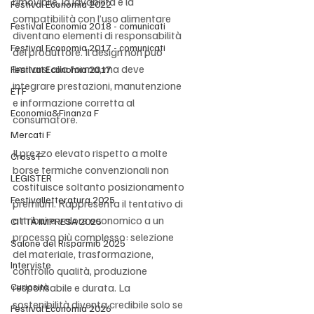
rimovibile, la lavabilità e la 
Festival Economia 2022
compatibilità con l’uso alimentare 
Festival Economia 2018 - comunicati
diventano elementi di responsabilità 
Festival Economia 2017 - comunicati
del produttore. Il design non può 
limitarsi alla forma, ma deve 
Festival Economia 2017
integrare prestazioni, manutenzione 
ETF
e informazione corretta al 
Economia&Finanza F
consumatore.
Mercati F
Il prezzo elevato rispetto a molte 
Cross F
borse termiche convenzionali non 
LEGISTER
costituisce soltanto posizionamento 
Festivalletteratura 2025
premium. Rappresenta il tentativo di 
attribuire valore economico a un 
CITTÀ IMPRESA 2025
processo più complesso: selezione 
Salone del Risparmio 2025
del materiale, trasformazione, 
Interviste
controllo qualità, produzione 
Curiosità
responsabile e durata. La 
sostenibilità diventa credibile solo se 
Festival Economia 2026