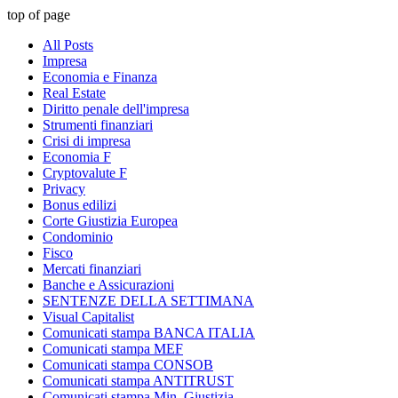
top of page
All Posts
Impresa
Economia e Finanza
Real Estate
Diritto penale dell'impresa
Strumenti finanziari
Crisi di impresa
Economia F
Cryptovalute F
Privacy
Bonus edilizi
Corte Giustizia Europea
Condominio
Fisco
Mercati finanziari
Banche e Assicurazioni
SENTENZE DELLA SETTIMANA
Visual Capitalist
Comunicati stampa BANCA ITALIA
Comunicati stampa MEF
Comunicati stampa CONSOB
Comunicati stampa ANTITRUST
Comunicati stampa Min. Giustizia