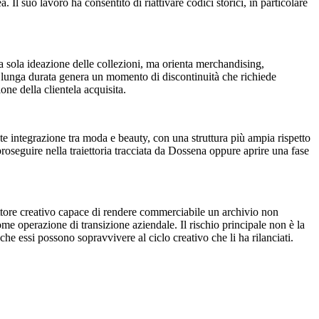
l suo lavoro ha consentito di riattivare codici storici, in particolare
a sola ideazione delle collezioni, ma orienta merchandising,
di lunga durata genera un momento di discontinuità che richiede
one della clientela acquisita.
e integrazione tra moda e beauty, con una struttura più ampia rispetto
proseguire nella traiettoria tracciata da Dossena oppure aprire una fase
tore creativo capace di rendere commerciabile un archivio non
ome operazione di transizione aziendale. Il rischio principale non è la
che essi possono sopravvivere al ciclo creativo che li ha rilanciati.