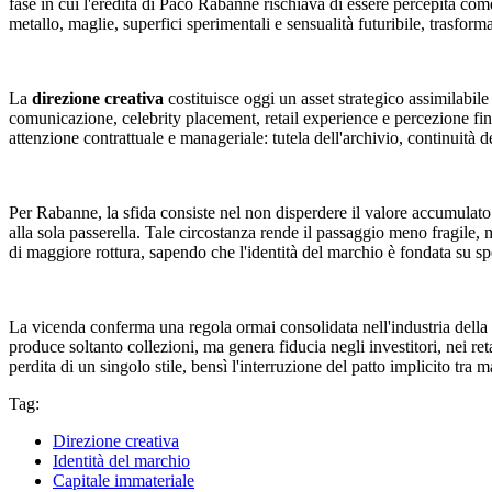
fase in cui l'eredità di Paco Rabanne rischiava di essere percepita com
metallo, maglie, superfici sperimentali e sensualità futuribile, trasform
La
direzione creativa
costituisce oggi un asset strategico assimilabil
comunicazione, celebrity placement, retail experience e percezione fina
attenzione contrattuale e manageriale: tutela dell'archivio, continuità d
Per Rabanne, la sfida consiste nel non disperdere il valore accumulato
alla sola passerella. Tale circostanza rende il passaggio meno fragile, 
di maggiore rottura, sapendo che l'identità del marchio è fondata su sp
La vicenda conferma una regola ormai consolidata nell'industria dell
produce soltanto collezioni, ma genera fiducia negli investitori, nei re
perdita di un singolo stile, bensì l'interruzione del patto implicito tr
Tag:
Direzione creativa
Identità del marchio
Capitale immateriale