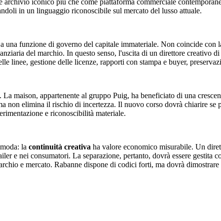
e archivio iconico più che come piattaforma commerciale contemporanea. I
andoli in un linguaggio riconoscibile sul mercato del lusso attuale.
e a una funzione di governo del capitale immateriale. Non coincide con l
nziaria del marchio. In questo senso, l'uscita di un direttore creativo 
elle linee, gestione delle licenze, rapporti con stampa e buyer, preservazi
. La maison, appartenente al gruppo Puig, ha beneficiato di una crescent
ma non elimina il rischio di incertezza. Il nuovo corso dovrà chiarire se 
erimentazione e riconoscibilità materiale.
a moda: la
continuità creativa
ha valore economico misurabile. Un diret
tailer e nei consumatori. La separazione, pertanto, dovrà essere gestita c
a marchio e mercato. Rabanne dispone di codici forti, ma dovrà dimostrare 