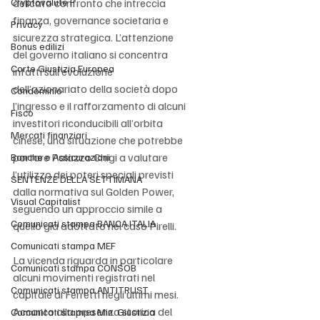
Cryptovalute F
delicato confronto che intreccia 
finanza, governance societaria e 
Privacy
sicurezza strategica. L’attenzione 
Bonus edilizi
del governo italiano si concentra 
Corte Giustizia Europea
infatti sull’evoluzione 
dell’azionariato della società dopo 
Condominio
l’ingresso e il rafforzamento di alcuni 
Fisco
investitori riconducibili all’orbita 
Mercati finanziari
cinese, una situazione che potrebbe 
portare Palazzo Chigi a valutare 
Banche e Assicurazioni
l’utilizzo dei poteri speciali previsti 
SENTENZE DELLA SETTIMANA
dalla normativa sul Golden Power, 
Visual Capitalist
seguendo un approccio simile a 
Comunicati stampa BANCA ITALIA
quello già adottato nel caso Pirelli.
Comunicati stampa MEF
La vicenda riguarda in particolare 
Comunicati stampa CONSOB
alcuni movimenti registrati nel 
Comunicati stampa ANTITRUST
capitale di Ferretti negli ultimi mesi. 
Accanto alla presenza storica del 
Comunicati stampa Min. Giustizia