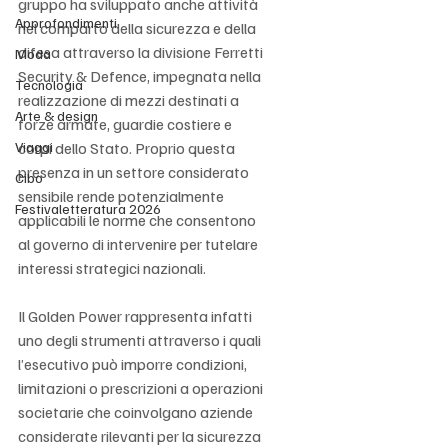
gruppo ha sviluppato anche attività 
Approfondimenti
nel comparto della sicurezza e della 
difesa attraverso la divisione Ferretti 
Moda
Security & Defence, impegnata nella 
Tecnologia
realizzazione di mezzi destinati a 
Arte & design
forze armate, guardie costiere e 
Viaggi
corpi dello Stato. Proprio questa 
presenza in un settore considerato 
Cibo
sensibile rende potenzialmente 
Festivaletteratura 2026
applicabili le norme che consentono 
al governo di intervenire per tutelare 
interessi strategici nazionali.
Il Golden Power rappresenta infatti 
uno degli strumenti attraverso i quali 
l’esecutivo può imporre condizioni, 
limitazioni o prescrizioni a operazioni 
societarie che coinvolgano aziende 
considerate rilevanti per la sicurezza 