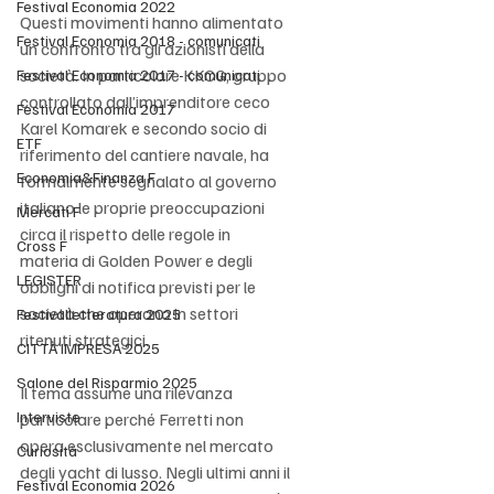
Festival Economia 2022
Questi movimenti hanno alimentato 
Festival Economia 2018 - comunicati
un confronto tra gli azionisti della 
società. In particolare KKCG, gruppo 
Festival Economia 2017 - comunicati
controllato dall’imprenditore ceco 
Festival Economia 2017
Karel Komarek e secondo socio di 
ETF
riferimento del cantiere navale, ha 
Economia&Finanza F
formalmente segnalato al governo 
italiano le proprie preoccupazioni 
Mercati F
circa il rispetto delle regole in 
Cross F
materia di Golden Power e degli 
LEGISTER
obblighi di notifica previsti per le 
società che operano in settori 
Festivalletteratura 2025
ritenuti strategici.
CITTÀ IMPRESA 2025
Salone del Risparmio 2025
Il tema assume una rilevanza 
Interviste
particolare perché Ferretti non 
opera esclusivamente nel mercato 
Curiosità
degli yacht di lusso. Negli ultimi anni il 
Festival Economia 2026