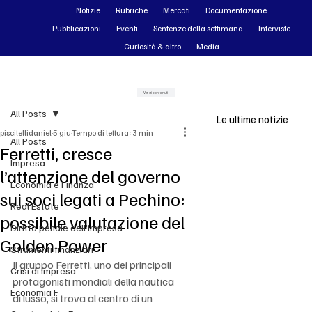
Notizie
Rubriche
Mercati
Documentazione
Pubblicazioni
Eventi
Sentenze della settimana
Interviste
Curiosità & altro
Media
Vai ai contenuti
All Posts
Le ultime notizie
piscitellidaniel
5 giu
Tempo di lettura: 3 min
All Posts
Ferretti, cresce
Impresa
l’attenzione del governo
Economia e Finanza
sui soci legati a Pechino:
Real Estate
possibile valutazione del
Diritto penale dell'impresa
Golden Power
Strumenti finanziari
Il gruppo Ferretti, uno dei principali 
Crisi di impresa
protagonisti mondiali della nautica 
Economia F
di lusso, si trova al centro di un 