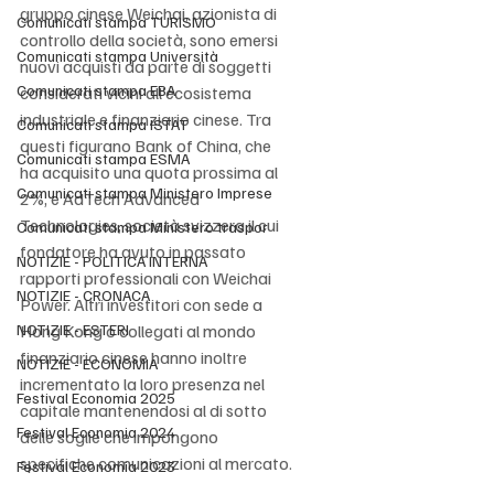
gruppo cinese Weichai, azionista di 
Comunicati stampa TURISMO
controllo della società, sono emersi 
Comunicati stampa Università
nuovi acquisti da parte di soggetti 
Comunicati stampa EBA
considerati vicini all’ecosistema 
industriale e finanziario cinese. Tra 
Comunicati stampa ISTAT
questi figurano Bank of China, che 
Comunicati stampa ESMA
ha acquisito una quota prossima al 
Comunicati stampa Ministero Imprese
2%, e AdTech Advanced 
Technologies, società svizzera il cui 
Comunicati stampa Ministero traspor
fondatore ha avuto in passato 
NOTIZIE - POLITICA INTERNA
rapporti professionali con Weichai 
NOTIZIE - CRONACA
Power. Altri investitori con sede a 
NOTIZIE - ESTERI
Hong Kong o collegati al mondo 
finanziario cinese hanno inoltre 
NOTIZIE - ECONOMIA
incrementato la loro presenza nel 
Festival Economia 2025
capitale mantenendosi al di sotto 
Festival Economia 2024
delle soglie che impongono 
specifiche comunicazioni al mercato.
Festival Economia 2023