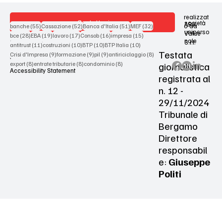
realizzat
Contattaci
società
ARX
55 post
52 post
51 post
32 post
o da
banche
(55)
Cassazione
(52)
Banca d'Italia
(51)
MEF
(32)
uniperso
Value
28 post
19 post
17 post
16 post
15 post
bce
(28)
EBA
(19)
lavoro
(17)
Consob
(16)
impresa
(15)
nale
S.r.l.
Terms & Conditions
11 post
10 post
10 post
10 post
antitrust
(11)
costruzioni
(10)
BTP
(10)
BTP Italia
(10)
Testata
9 post
9 post
9 post
8 post
Crisi d'Impresa
(9)
formazione
(9)
pil
(9)
antiriciclaggio
(8)
Privacy Policy
8 post
8 post
8 post
giornalistica
export
(8)
entrate tributarie
(8)
condominio
(8)
Accessibility Statement
registrata al
n. 12 -
29/11/2024
Tribunale di
Bergamo
Direttore
responsabil
e:
Giuseppe
Politi