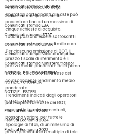
Comunicati stampa TURISMO
rendimento. Ciascuno degli 
operatori partecipanti alle aste può 
Comunicati stampa Università
presentare fino ad un massimo di 
Comunicati stampa EBA
cinque richieste di acquisto. 
Comunicati stampa ISTAT
I buoni possono essere sottoscritti 
per un importo minimo di mille euro. 
Comunicati stampa ESMA
Per ciascuna emissione di BOT, il 
Comunicati stampa Ministero Imprese
prezzo fiscale di riferimento è il 
Comunicati stampa Ministero traspor
prezzo medio ponderato della prima 
NOTIZIE - POLITICA INTERNA
tranche, calcolato sulla base del 
corrispondente rendimento medio 
NOTIZIE - CRONACA
ponderato. 
NOTIZIE - ESTERI
I rendimenti indicati dagli operatori 
NOTIZIE - ECONOMIA
partecipanti alle aste dei BOT, 
espressi in termini percentuali, 
Festival Economia 2025
possono variare, per tutte le 
Festival Economia 2024
tipologie di titoli, di un millesimo di 
Festival Economia 2023
punto percentuale o multiplo di tale 