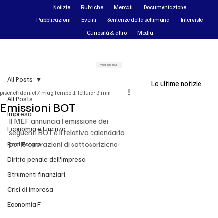
Notizie
Rubriche
Mercati
Documentazione
Pubblicazioni
Eventi
Sentenze della settimana
Interviste
Curiosità & altro
Media
Vai ai contenuti
All Posts
Le ultime notizie
piscitellidaniel
7 mag
Tempo di lettura: 3 min
All Posts
Emissioni BOT
Impresa
Il MEF annuncia l’emissione dei 
Economia e Finanza
seguenti BOT e il relativo calendario 
per le operazioni di sottoscrizione:
Real Estate
Diritto penale dell'impresa
Strumenti finanziari
Crisi di impresa
Economia F