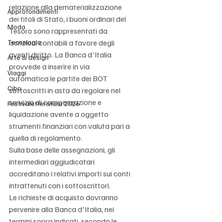
relazione alla dematerializzazione 
Approfondimenti
dei titoli di Stato, i buoni ordinari del 
Moda
Tesoro sono rappresentati da 
Tecnologia
iscrizioni contabili a favore degli 
aventi diritto. La Banca d'Italia 
Arte & design
provvede a inserire in via 
Viaggi
automatica le partite dei BOT 
Cibo
sottoscritti in asta da regolare nel 
servizio di compensazione e 
Festivaletteratura 2026
liquidazione avente a oggetto 
strumenti finanziari con valuta pari a 
quella di regolamento. 
Sulla base delle assegnazioni, gli 
intermediari aggiudicatari 
accreditano i relativi importi sui conti 
intrattenuti con i sottoscrittori. 
Le richieste di acquisto dovranno 
pervenire alla Banca d'Italia, nei 
termini sopra indicati, secondo le 