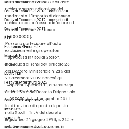
cifra. Non sono ammesse all'asta 
Festival Economia 2022
richieste senza indicazione del 
Festival Economia 2018 - comunicati
rendimento. L'importo di ciascuna 
Festival Economia 2017 - comunicati
richiesta non può essere inferiore ad 
Festival Economia 2017
un milione e mezzo di euro 
(1.500.000€). 
ETF
Possono partecipare all'asta 
Economia&Finanza F
esclusivamente gli operatori 
Mercati F
"Specialisti in titoli di Stato", 
individuati ai sensi dell'articolo 23 
Cross F
del Decreto Ministeriale n. 216 del 
LEGISTER
22 dicembre 2009, nonché gli 
Festivalletteratura 2025
"Aspiranti Specialisti", ai sensi degli 
CITTÀ IMPRESA 2025
articoli 5 e 6 del Decreto Dirigenziale 
n. 993039 dell'11 novembre 2011. 
Salone del Risparmio 2025
In attuazione di quanto disposto 
Interviste
nella Sez.II - Tit. V del decreto 
Curiosità
legislativo 24 giugno 1998, n. 213, e 
relative norme di attuazione, in 
Festival Economia 2026