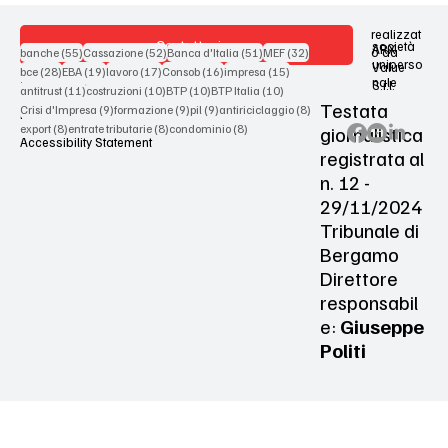
realizzat
Contattaci
società
ARX
55 post
52 post
51 post
32 post
o da
banche
(55)
Cassazione
(52)
Banca d'Italia
(51)
MEF
(32)
uniperso
Value
28 post
19 post
17 post
16 post
15 post
bce
(28)
EBA
(19)
lavoro
(17)
Consob
(16)
impresa
(15)
nale
S.r.l.
Terms & Conditions
11 post
10 post
10 post
10 post
antitrust
(11)
costruzioni
(10)
BTP
(10)
BTP Italia
(10)
Testata
9 post
9 post
9 post
8 post
Crisi d'Impresa
(9)
formazione
(9)
pil
(9)
antiriciclaggio
(8)
Privacy Policy
8 post
8 post
8 post
giornalistica
export
(8)
entrate tributarie
(8)
condominio
(8)
Accessibility Statement
registrata al
n. 12 -
29/11/2024
Tribunale di
Bergamo
Direttore
responsabil
e:
Giuseppe
Politi