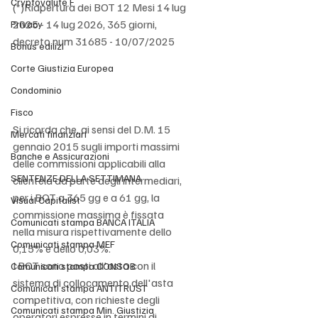
Cryptovalute F
(*)Riapertura dei BOT 12 Mesi 14 lug 
2025 - 14 lug 2026, 365 giorni, 
Privacy
decreto num 31685 - 10/07/2025
Bonus edilizi
Corte Giustizia Europea
Condominio
Fisco
Si ricorda che, ai sensi del D.M. 15 
Mercati finanziari
gennaio 2015 sugli importi massimi 
Banche e Assicurazioni
delle commissioni applicabili alla 
SENTENZE DELLA SETTIMANA
clientela da parte degli intermediari, 
per i BOT a 365 gg e a 61 gg, la 
Visual Capitalist
commissione massima è fissata 
Comunicati stampa BANCA ITALIA
nella misura rispettivamente dello 
Comunicati stampa MEF
0,15% e dello 0,03%. 
I BOT sono posti all'asta con il 
Comunicati stampa CONSOB
sistema di collocamento dell'asta 
Comunicati stampa ANTITRUST
competitiva, con richieste degli 
Comunicati stampa Min. Giustizia
operatori espresse in termini di 