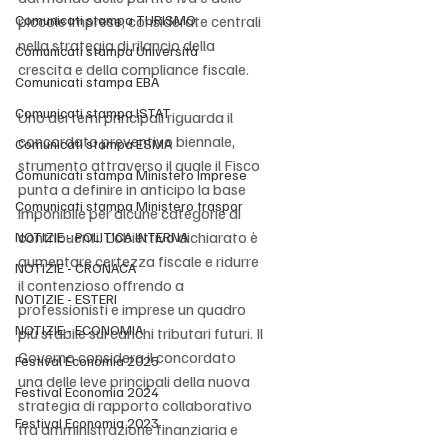
Comunicati stampa TURISMO
piccole imprese, considerate centrali 
nella strategia di rilancio della 
Comunicati stampa Università
crescita e della compliance fiscale.
Comunicati stampa EBA
Comunicati stampa ISTAT
Uno dei temi principali riguarda il 
concordato preventivo biennale, 
Comunicati stampa ESMA
strumento attraverso il quale il Fisco 
Comunicati stampa Ministero Imprese
punta a definire in anticipo la base 
Comunicati stampa Ministero traspor
imponibile per alcune categorie di 
contribuenti. L’obiettivo dichiarato è 
NOTIZIE - POLITICA INTERNA
aumentare certezza fiscale e ridurre 
NOTIZIE - CRONACA
il contenzioso offrendo a 
NOTIZIE - ESTERI
professionisti e imprese un quadro 
NOTIZIE - ECONOMIA
più stabile sui carichi tributari futuri. Il 
Governo considera il concordato 
Festival Economia 2025
una delle leve principali della nuova 
Festival Economia 2024
strategia di rapporto collaborativo 
Festival Economia 2023
tra amministrazione finanziaria e 