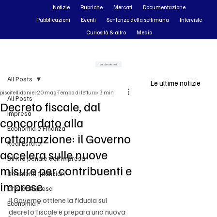
Notizie
Rubriche
Mercati
Documentazione
Pubblicazioni
Eventi
Sentenze della settimana
Interviste
Curiosità & altro
Media
Vai ai contenuti
All Posts
Le ultime notizie
piscitellidaniel
20 mag
Tempo di lettura: 3 min
All Posts
Decreto fiscale, dal
Impresa
concordato alla
Economia e Finanza
rottamazione: il Governo
Real Estate
accelera sulle nuove
Diritto penale dell'impresa
misure per contribuenti e
Strumenti finanziari
imprese
Crisi di impresa
Il Governo ottiene la fiducia sul 
Economia F
decreto fiscale e prepara una nuova 