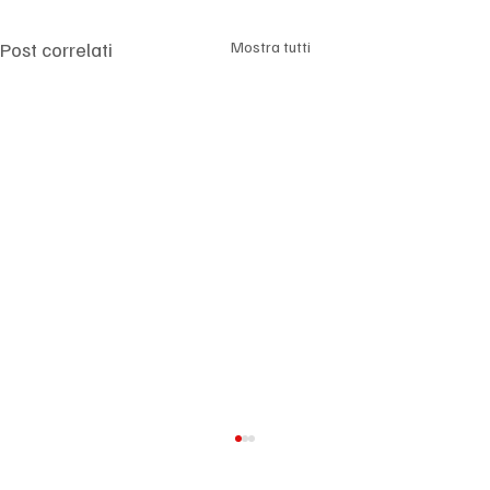
Γ
Post correlati
Mostra tutti
Pubblica amministrazione, stretta sui buoni
pasto durante le ferie per evitare un