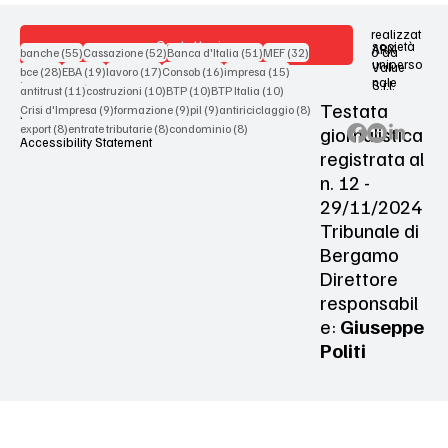
realizzat
Contattaci
società
ARX
55 post
52 post
51 post
32 post
o da
banche
(55)
Cassazione
(52)
Banca d'Italia
(51)
MEF
(32)
uniperso
Value
28 post
19 post
17 post
16 post
15 post
bce
(28)
EBA
(19)
lavoro
(17)
Consob
(16)
impresa
(15)
nale
S.r.l.
Terms & Conditions
11 post
10 post
10 post
10 post
antitrust
(11)
costruzioni
(10)
BTP
(10)
BTP Italia
(10)
Testata
9 post
9 post
9 post
8 post
Crisi d'Impresa
(9)
formazione
(9)
pil
(9)
antiriciclaggio
(8)
Privacy Policy
8 post
8 post
8 post
giornalistica
export
(8)
entrate tributarie
(8)
condominio
(8)
Accessibility Statement
registrata al
n. 12 -
29/11/2024
Tribunale di
Bergamo
Direttore
responsabil
e:
Giuseppe
Politi