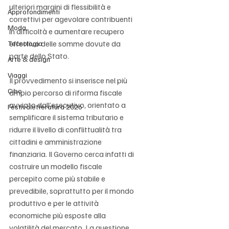
ulteriori margini di flessibilità e 
Approfondimenti
correttivi per agevolare contribuenti 
Moda
in difficoltà e aumentare recupero 
effettivo delle somme dovute da 
Tecnologia
parte dello Stato.
Arte & design
Viaggi
Il provvedimento si inserisce nel più 
Cibo
ampio percorso di riforma fiscale 
avviato dall’esecutivo, orientato a 
Festivaletteratura 2026
semplificare il sistema tributario e 
ridurre il livello di conflittualità tra 
cittadini e amministrazione 
finanziaria. Il Governo cerca infatti di 
costruire un modello fiscale 
percepito come più stabile e 
prevedibile, soprattutto per il mondo 
produttivo e per le attività 
economiche più esposte alla 
volatilità del mercato. La questione 