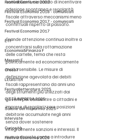
contribuenti, cercando di incentivare 
Festival Economia 2022
adesione spontanea e regolarità 
Festival Economia 2018 - comunicati
fiscale attraverso meccanismi meno 
Festival Economia 2017 - comunicati
conflittuali rispetto al passato.
Festival Economia 2017
Grande attenzione continua inoltre a 
ETF
concentrarsi sulla rottamazione 
Economia&Finanza F
delle cartelle, tema che resta 
Mercati F
politicamente ed economicamente 
molto sensibile. Le misure di 
Cross F
definizione agevolata dei debiti 
LEGISTER
fiscali rappresentano da anni uno 
Festivalletteratura 2025
degli strumenti più utilizzati dai 
CITTÀ IMPRESA 2025
governi per consentire a cittadini e 
imprese di regolarizzare posizioni 
Salone del Risparmio 2025
debitorie accumulate negli anni 
Interviste
senza dover sostenere 
Curiosità
integralmente sanzioni e interessi. Il 
nuovo decreto punta a introdurre 
Festival Economia 2026