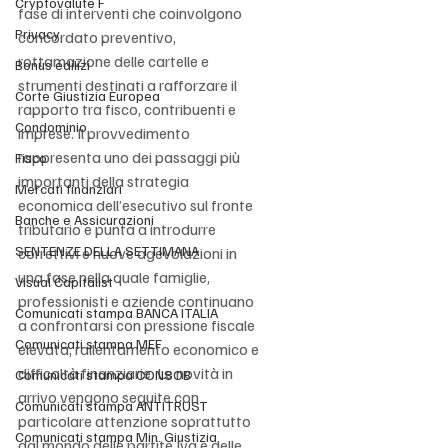
Cryptovalute F
fase di interventi che coinvolgono 
Privacy
concordato preventivo, 
rottamazione delle cartelle e 
Bonus edilizi
strumenti destinati a rafforzare il 
Corte Giustizia Europea
rapporto tra fisco, contribuenti e 
Condominio
imprese. Il provvedimento 
rappresenta uno dei passaggi più 
Fisco
importanti della strategia 
Mercati finanziari
economica dell’esecutivo sul fronte 
Banche e Assicurazioni
tributario e punta a introdurre 
SENTENZE DELLA SETTIMANA
correttivi e nuove agevolazioni in 
una fase nella quale famiglie, 
Visual Capitalist
professionisti e aziende continuano 
Comunicati stampa BANCA ITALIA
a confrontarsi con pressione fiscale 
Comunicati stampa MEF
elevata, rallentamento economico e 
difficoltà finanziarie. Le novità in 
Comunicati stampa CONSOB
arrivo vengono seguite con 
Comunicati stampa ANTITRUST
particolare attenzione soprattutto 
Comunicati stampa Min. Giustizia
dal mondo delle partite Iva e delle 