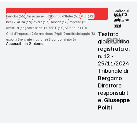
realizzat
Contattaci
società
ARX
55 post
52 post
51 post
32 post
o da
banche
(55)
Cassazione
(52)
Banca d'Italia
(51)
MEF
(32)
uniperso
Value
28 post
19 post
17 post
16 post
15 post
bce
(28)
EBA
(19)
lavoro
(17)
Consob
(16)
impresa
(15)
nale
S.r.l.
Terms & Conditions
11 post
10 post
10 post
10 post
antitrust
(11)
costruzioni
(10)
BTP
(10)
BTP Italia
(10)
Testata
9 post
9 post
9 post
8 post
Crisi d'Impresa
(9)
formazione
(9)
pil
(9)
antiriciclaggio
(8)
Privacy Policy
8 post
8 post
8 post
giornalistica
export
(8)
entrate tributarie
(8)
condominio
(8)
Accessibility Statement
registrata al
n. 12 -
29/11/2024
Tribunale di
Bergamo
Direttore
responsabil
e:
Giuseppe
Politi