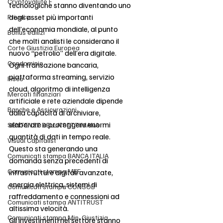
Cryptovalute F
tecnologiche stanno diventando uno 
degli asset più importanti 
Privacy
dell’economia mondiale, al punto 
Bonus edilizi
che molti analisti le considerano il 
Corte Giustizia Europea
nuovo “petrolio” dell’era digitale.
Condominio
Ogni transazione bancaria, 
piattaforma streaming, servizio 
Fisco
cloud, algoritmo di intelligenza 
Mercati finanziari
artificiale e rete aziendale dipende 
Banche e Assicurazioni
dalla capacità di archiviare, 
elaborare e proteggere enormi 
SENTENZE DELLA SETTIMANA
quantità di dati in tempo reale. 
Visual Capitalist
Questo sta generando una 
Comunicati stampa BANCA ITALIA
domanda senza precedenti di 
Comunicati stampa MEF
infrastrutture digitali avanzate, 
energia elettrica, sistemi di 
Comunicati stampa CONSOB
raffreddamento e connessioni ad 
Comunicati stampa ANTITRUST
altissima velocità.
Comunicati stampa Min. Giustizia
Gli investimenti nel settore stanno 