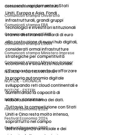
crescendo rapidamente in Stati 
Comunicati stampa TURISMO
Uniti, Europa e Asia. Fondi 
Comunicati stampa Università
infrastrutturali, grandi gruppi 
Comunicati stampa EBA
tecnologici e investitori istituzionali 
Comunicati stampa ISTAT
stanno destinando miliardi di euro 
alla costruzione di nuovi hub digitali, 
Comunicati stampa ESMA
considerati ormai infrastrutture 
Comunicati stampa Ministero Imprese
strategiche per competitività 
Comunicati stampa Ministero traspor
economica e sicurezza nazionale.
L’Europa sta cercando di rafforzare 
NOTIZIE - POLITICA INTERNA
la propria autonomia digitale 
NOTIZIE - CRONACA
sviluppando reti cloud continentali e 
NOTIZIE - ESTERI
aumentando la capacità di 
elaborazione interna dei dati. 
NOTIZIE - ECONOMIA
Tuttavia, la competizione con Stati 
Festival Economia 2025
Uniti e Cina resta molto intensa, 
Festival Economia 2024
soprattutto nel campo 
Festival Economia 2023
dell’intelligenza artificiale e dei 