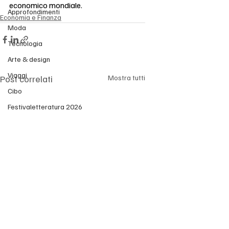
economico mondiale.
Approfondimenti
Economia e Finanza
Moda
Tecnologia
Arte & design
Viaggi
Post correlati
Mostra tutti
Cibo
Festivaletteratura 2026