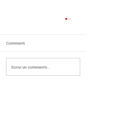
Commenti
Scrivi un commento...
Lombardia, la sfida hi-tech corre su grafene
e data center