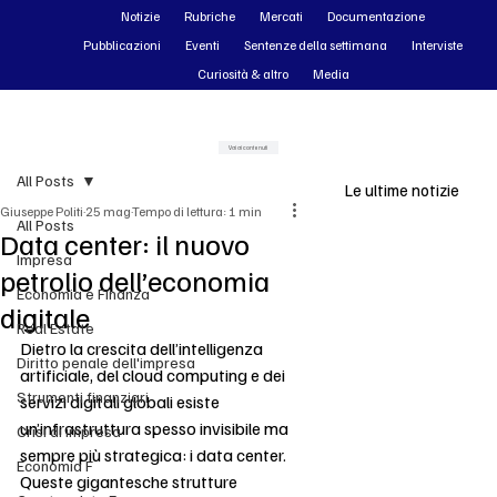
Notizie
Rubriche
Mercati
Documentazione
Pubblicazioni
Eventi
Sentenze della settimana
Interviste
Curiosità & altro
Media
Vai ai contenuti
All Posts
Le ultime notizie
Giuseppe Politi
25 mag
Tempo di lettura: 1 min
All Posts
Data center: il nuovo
Impresa
petrolio dell’economia
Economia e Finanza
digitale
Real Estate
Dietro la crescita dell’intelligenza 
Diritto penale dell'impresa
artificiale, del cloud computing e dei 
Strumenti finanziari
servizi digitali globali esiste 
un’infrastruttura spesso invisibile ma 
Crisi di impresa
sempre più strategica: i data center. 
Economia F
Queste gigantesche strutture 