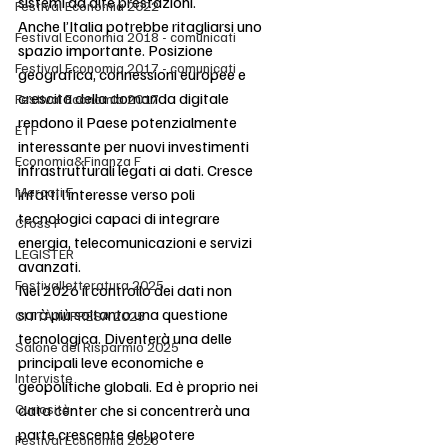
sistemi ad alte prestazioni.
Festival Economia 2022
Anche l’Italia potrebbe ritagliarsi uno 
Festival Economia 2018 - comunicati
spazio importante. Posizione 
Festival Economia 2017 - comunicati
geografica, connessioni europee e 
crescita della domanda digitale 
Festival Economia 2017
rendono il Paese potenzialmente 
ETF
interessante per nuovi investimenti 
Economia&Finanza F
infrastrutturali legati ai dati. Cresce 
Mercati F
infatti l’interesse verso poli 
tecnologici capaci di integrare 
Cross F
energia, telecomunicazioni e servizi 
LEGISTER
avanzati.
Festivalletteratura 2025
Nel 2026 il controllo dei dati non 
sarà più soltanto una questione 
CITTÀ IMPRESA 2025
tecnologica. Diventerà una delle 
Salone del Risparmio 2025
principali leve economiche e 
Interviste
geopolitiche globali. Ed è proprio nei 
Curiosità
data center che si concentrerà una 
parte crescente del potere 
Festival Economia 2026